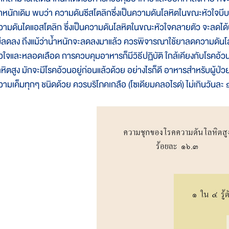
้ำหนักเดิม พบว่า ความดันซีสโตลิกซึ่งเป็นความดันโลหิตในขณะหัวใจ
วามดันไดแอสโตลิก ซึ่งเป็นความดันโลหิตในขณะหัวใจคลายตัว จะลดไ
ม่ลดลง ถึงแม้ว่าน้ำหนักจะลดลงมาแล้ว ควรพิจารณาใช้ยาลดความดันโลห
ัวใจและหลอดเลือด การควบคุมอาหารก็มีวิธีปฏิบัติ ใกล้เคียงกับโรคอ้วน
ลหิตสูง มักจะมีโรคอ้วนอยู่ก่อนแล้วด้วย อย่างไรก็ดี อาหารสำหรับผู้ป่
วามเค็มทุกๆ ชนิดด้วย ควรบริโภคเกลือ (โซเดียมคลอไรด์) ไม่เกินวันละ 