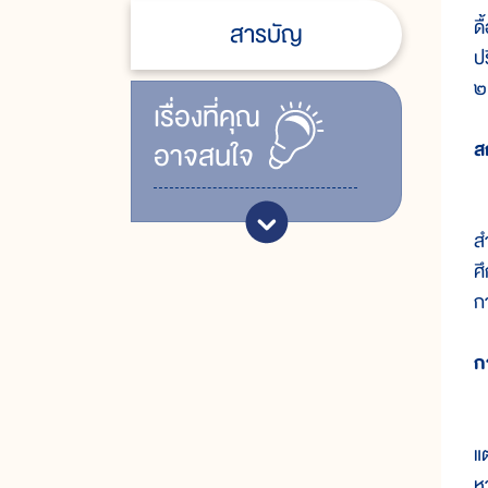
ด
สารบัญ
ป
๒
เรื่ิองที่คุณ
อาจสนใจ
ส
จ
ส
ศึ
ก
ก
ผ
แ
ห