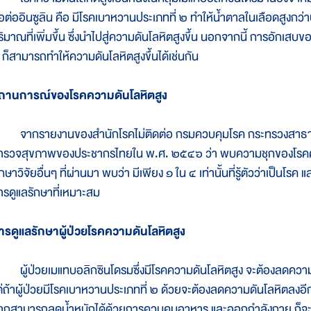
ื้อต่ออินซูลิน คือ มีโรคเบาหวานประเภทที่ ๒ ทำให้น้ำตาลในเลือดสูงกว
ริมาณที่เพิ่มขึ้น ซึ่งนำไปสู่ความดันโลหิตสูงขึ้น นอกจากนี้ การอักเส
 ก็สามารถทำให้ความดันโลหิตสูงขึ้นได้เช่นกัน
ถานการณ์ของโรคความดันโลหิตสูง
ากรายงานของสำนักโรคไม่ติดต่อ กรมควบคุมโรค กระทรวงสาธารณส
ำรวจสุขภาพของประชากรไทยใน พ.ศ. ๒๕๔๖ ว่า พบความชุกของโรคค
กษาวิจัยอื่นๆ ที่ผ่านมา พบว่า มีเพียง ๑ ใน ๔ เท่านั้นที่รู้ตัวว่าเป็นโรค และเ
ารดูแลรักษาที่เหมาะสม
ารดูแลรักษาผู้ป่วยโรคความดันโลหิตสูง
ู้ป่วยเมแทบอลิกซินโดรมซึ่งมีโรคความดันโลหิตสูง จะต้องลดความ
ต่ถ้าผู้ป่วยมีโรคเบาหวานประเภทที่ ๒ ด้วยจะต้องลดความดันโลหิตลงอ
ากสามารถลดน้ำหนักได้ด้วยการควบคุมอาหาร และออกกำลังกาย ก็จะดี