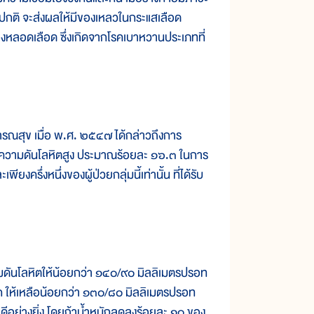
่าปกติ จะส่งผลให้มีของเหลวในกระแสเลือด
บของหลอดเลือด ซึ่งเกิดจากโรคเบาหวานประเภทที่
ุข เมื่อ พ.ศ. ๒๕๔๗ ได้กล่าวถึงการ
วามดันโลหิตสูง ประมาณร้อยละ ๑๖.๓ ในการ
พียงครึ่งหนึ่งของผู้ป่วยกลุ่มนี้เท่านั้น ที่ได้รับ
ดันโลหิตให้น้อยกว่า ๑๔๐/๙๐ มิลลิเมตรปรอท
ีก ให้เหลือน้อยกว่า ๑๓๐/๘๐ มิลลิเมตรปรอท
อย่างยิ่ง โดยถ้าน้ำหนักลดลงร้อยละ ๑๐ ของ