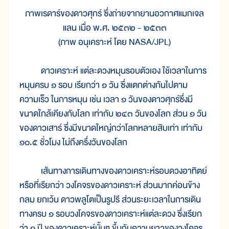
ภาพเรดาร์ของดาวศุกร์ ซึ่งถ่ายจากยานอวกาศแมกเจล
แลน เมื่อ พ.ศ. ๒๕๓๒ - ๒๕๓๓
(ภาพ อนุเคราะห์ โดย NASA/JPL)
ดาวเคราะห์ แต่ละดวงหมุนรอบตัวเอง ใช้เวลาในการ
หมุนครบ ๑ รอบ เรียกว่า ๑ วัน ซึ่งแตกต่างกันไปตาม
ความเร็ว ในการหมุน เช่น เวลา ๑ วันของดาวศุกร์ซึ่งมี
ขนาดใกล้เคียงกับโลก เท่ากับ ๒๔๓ วันของโลก ส่วน ๑ วัน
ของดาวเสาร์ ซึ่งมีขนาดใหญ่กว่าโลกหลายสิบเท่า เท่ากับ
๑๐.๕ ชั่วโมง ไม่ถึงครึ่งวันของโลก
เส้นทางการเดินทางของดาวเคราะห์รอบดวงอาทิตย์
หรือที่เรียกว่า วงโคจรของดาวเคราะห์ ส่วนมากค่อนข้าง
กลม ยกเว้น ดาวพลูโตเป็นรูปรี ส่วนระยะเวลาในการเดิน
ทางครบ ๑ รอบวงโคจรของดาวเคราะห์แต่ละดวง ซึ่งเรียก
ว่า ๑ ปี ของดาวเคราะห์นั้นๆ ขึ้นกับความยาวของวงโคจร