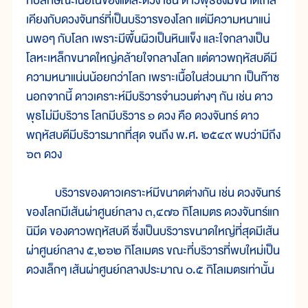
กับลักษณะเนื้อในของแต่ละดวง เช่น ดาวพุธซึ่งมีขนาดใกล้
เคียงกับดวงจันทร์ที่เป็นบริวารของโลก แต่มีความหนาแน่
นพอๆ กับโลก เพราะมีพื้นผิวเป็นหินแข็ง และใจกลางเป็น
โลหะเหล็กขนาดใหญ่คล้ายใจกลางโลก แต่ดาวพฤหัสบดีมี
ความหนาแน่นน้อยกว่าโลก เพราะเนื้อในส่วนมาก เป็นก๊าซ
นอกจากนี้ ดาวเคราะห์มีบริวารจำนวนต่างๆ กัน เช่น ดาว
พุธไม่มีบริวาร โลกมีบริวาร ๑ ดวง คือ ดวงจันทร์ ดาว
พฤหัสบดีมีบริวารมากที่สุด จนถึง พ.ศ. ๒๕๔๙ พบว่ามีถึง
๖๓ ดวง
บริวารของดาวเคราะห์มีขนาดต่างกัน เช่น ดวงจันทร์
ของโลกมีเส้นผ่าศูนย์กลาง ๓,๔๗๖ กิโลเมตร ดวงจันทร์แก
นิมีด ของดาวพฤหัสบดี ซึ่งเป็นบริวารขนาดใหญ่ที่สุดมีเส้น
ผ่าศูนย์กลาง ๕,๒๖๒ กิโลเมตร ขณะที่บริวารที่พบใหม่เป็น
ดวงเล็กๆ เส้นผ่าศูนย์กลางประมาณ ๐.๕ กิโลเมตรเท่านั้น