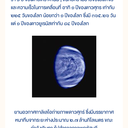
และความเร็วในการเคลื่อนที่ อาทิ ๑ ปีของดาวศุกร เท่ากับ
๒๒๕ วันของโลก น้อยกว่า ๑ ปีของโลก ซึ่งมี ๓๖๕.๒๖ วัน
แต่ ๑ ปีของดาวยูเรนัสเท่ากับ ๘๔ ปีของโลก
ยานอวกาศกาลิเลโอถ่ายภาพดาวศุกร์ ซึ่งมีบรรยากาศ
หนาทึบจากระยะห่างประมาณ ๒.๗ ล้านกิโลเมตร ขณะ