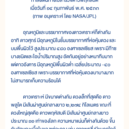
กำลังเดินทางไปสำรวจดาวพฤหัสบดี
เมื่อวันที่ ๑๔ กุมภาพันธ์ พ.ศ. ๒๕๓๓
(ภาพ อนุเคราะห์ โดย NASA/JPL)
อุณหภูมิและบรรยากาศของดาวเคราะห์ก็ต่างกัน
อาทิ ดาวศุกร์ มีอุณหภูมิในชั้นบรรยากาศที่ห่อหุ้มดวง และ
บนพื้นผิวไว้ สูงประมาณ ๔๘๐ องศาเซลเซียส เพราะมีก๊าซ
บางชนิดและไอน้ำปริมาณสูง อัดกันอยู่อย่างหนาทึบมาก
แต่ดาวอังคาร มีอุณหภูมิพื้นผิวต่ำ เฉลี่ยประมาณ -๔๐
องศาเซลเซียส เพราะบรรยากาศที่ห่อหุ้มดวงเบาบางมาก
ไม่สามารถเก็บความร้อนได้
ดาวเคราะห์ มีขนาดต่างกัน ดวงเล็กที่สุดคือ ดาว
พลูโต มีเส้นผ่าศูนย์กลางยาว ๒,๒๗๔ กิโลเมตร ขณะที่
ดวงใหญ่สุดคือ ดาวพฤหัสบดี มีเส้นผ่าศูนย์กลางยาว
ประมาณ ๑๑ เท่าของโลก ความหนาแน่นก็ต่างกันด้วย ขึ้น