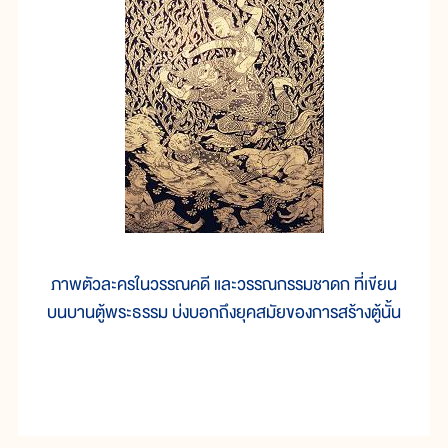
ภาพตัวละครในวรรณคดี และวรรณกรรมชาดก ที่เขียน
บนบานตู้พระธรรม บ่งบอกถึงยุคสมัยของการสร้างตู้นั้น