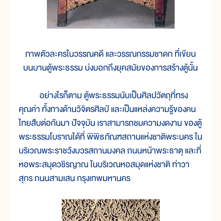
ภาพตัวละครในวรรณคดี และวรรณกรรมชาดก ที่เขียน
บนบานตู้พระธรรม บ่งบอกถึงยุคสมัยของการสร้างตู้นั้น
อย่างไรก็ตาม ตู้พระธรรมนับเป็นศิลปวัตถุที่ทรง
คุณค่า ทั้งทางด้านวิจิตรศิลป์ และเป็นแหล่งความรู้ของคน
ไทยสืบต่อกันมา ปัจจุบัน เราสามารถชมความงดงาม ของตู้
พระธรรมโบราณได้ที่ พิพิธภัณฑสถานแห่งชาติพระนคร ใน
บริเวณพระราชวังบวรสถานมงคล ถนนหน้าพระธาตุ และที่
หอพระสมุดวชิรญาณ ในบริเวณหอสมุดแห่งชาติ ท่าวา
สุกร ถนนสามเสน กรุงเทพมหานคร