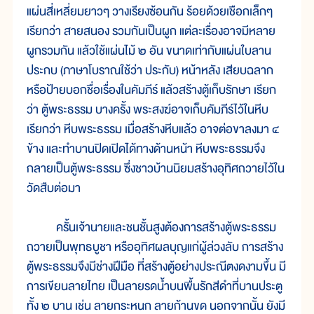
แผ่นสี่เหลี่ยมยาวๆ วางเรียงซ้อนกัน ร้อยด้วยเชือกเล็กๆ
เรียกว่า สายสนอง รวมกันเป็นผูก แต่ละเรื่องอาจมีหลาย
ผูกรวมกัน แล้วใช้แผ่นไม้ ๒ อัน ขนาดเท่ากับแผ่นใบลาน
ประกบ (ภาษาโบราณใช้ว่า ประกับ) หน้าหลัง เสียบฉลาก
หรือป้ายบอกชื่อเรื่องในคัมภีร์ แล้วสร้างตู้เก็บรักษา เรียก
ว่า ตู้พระธรรม บางครั้ง พระสงฆ์อาจเก็บคัมภีร์ไว้ในหีบ
เรียกว่า หีบพระธรรม เมื่อสร้างหีบแล้ว อาจต่อขาลงมา ๔
ข้าง และทำบานปิดเปิดได้ทางด้านหน้า หีบพระธรรมจึง
กลายเป็นตู้พระธรรม ซึ่งชาวบ้านนิยมสร้างอุทิศถวายไว้ใน
วัดสืบต่อมา
ครั้นเจ้านายและชนชั้นสูงต้องการสร้างตู้พระธรรม
ถวายเป็นพุทธบูชา หรืออุทิศผลบุญแก่ผู้ล่วงลับ การสร้าง
ตู้พระธรรมจึงมีช่างฝีมือ ที่สร้างตู้อย่างประณีตงดงามขึ้น มี
การเขียนลายไทย เป็นลายรดน้ำบนพื้นรักสีดำที่บานประตู
ทั้ง ๒ บาน เช่น ลายกระหนก ลายก้านขด นอกจากนั้น ยังมี