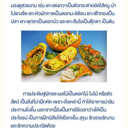
มองดูสวยงาม เช่น แกะแตงกวาเป็นตัวกระต่ายยัดไส้หมู นำ
ไปแกงจืด แกะหัวผักกาดเป็นดอกมะลิซ้อน แกะฟักทองเป็น
ปลา แกะพุทราเป็นดอกบัว และแกะส้มโอเป็นตุ๊กตา เป็นต้น
การประดิษฐ์ผักและผลไม้เป็นดอกไม้ ใบไม้ หรือตัว
สัตว์ เป็นสิ่งที่น่าฝึกหัด เพราะสิ่งเหล่านี้ ทำให้อาหารน่ารับ
ประทานยิ่งขึ้น นอกจากนี้ยังเป็นการใช้เวลาว่างให้เป็น
ประโยชน์ เป็นการฝึกนิสัยให้เยือกเย็น สุขุม รักสวยรักงาม
และรักความประณีตด้วย