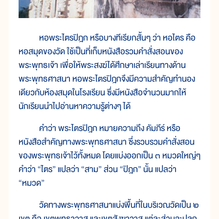
หอพระไตรปิฎก หรือบางทีเรียกสั้นๆ ว่า หอไตร คือ
หอสมุดของวัด ใช้เป็นที่เก็บหนังสือรวมคำสั่งสอนของ
พระพุทธเจ้า เพื่อให้พระสงฆ์ได้ศึกษาเล่าเรียนทางด้าน
พระพุทธศาสนา หอพระไตรปิฎกจึงมีความสำคัญทำนอง
เดียวกับห้องสมุดในโรงเรียน ซึ่งมีหนังสือจำนวนมากให้
นักเรียนนำไปอ่านหาความรู้ต่างๆ ได้
คำว่า พระไตรปิฎก หมายความถึง คัมภีร์ หรือ
หนังสือสำคัญทางพระพุทธศาสนา ซึ่งรวบรวมคำสั่งสอน
ของพระพุทธเจ้าไว้ทั้งหมด โดยแบ่งออกเป็น ๓ หมวดใหญ่ๆ
คำว่า “ไตร” แปลว่า “สาม” ส่วน “ปิฎก” นั้น แปลว่า
“หมวด”
วัดทางพระพุทธศาสนาแบ่งพื้นที่ในบริเวณวัดเป็น ๒
เขต คือ เขตพุทธาวาส และเขตสังฆาวาส แต่ละส่วนจะปลูก