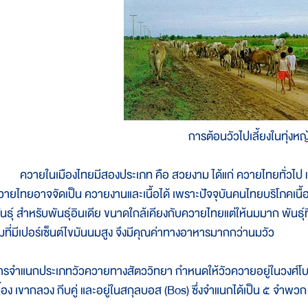
การต้อนวัวไปเลี้ยงในทุ่งหญ
วายในเมืองไทยมีสองประเภท คือ สวยงาม ได้แก่ ควายไทยทั่วไป แล
วายไทยอาจจัดเป็น ควายงานและเนื้อได้ เพราะปัจจุบันคนไทยบริโภคเน
นธุ์ สำหรับพันธุ์อินเดีย ขนาดใกล้เคียงกับควายไทยแต่ให้นมมาก พันธุ์ที่
มที่มีเปอร์เซ็นต์ไขมันนมสูง จึงมีคุณค่าทางอาหารมากกว่านมวัว
ารจำแนกประเภทวัวควายทางสัตววิทยา กำหนดให้วัวควายอยู่ในวงศ์โบวิดี
อื้อง เขากลวง กีบคู่ และอยู่ในสกุลบอส (Bos) ซึ่งจำแนกได้เป็น ๕ จำพวก