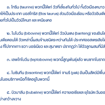
. โทรีน (taurine) พวกนี้ได้แก่ วัวที่เลี้ยงกันทั่วไป ทั้งวัวเมืองหนาว
ัดให้เป็นประเภท บอสโทรัส (Bos taurus) ส่วนวัวเมืองร้อน หรือวัวอินเด
ดยทั่วไปเป็นวัวมีโหนก และเหนียงคอ
. ไบโบวีน (bibovine) พวกนี้ได้แก่ วัวบันเตง (banteng) ของอินโดนี
ินเดียตอนใต้ วัวเหล่านี้ผสมข้ามชนิดระหว่างกันได้ ประเทศออสเตรเลีย
ตง ที่ไปจากเกาะชวา บอร์เนียว และสุมาตรา ปรากฏว่า ได้วัวลูกผสมที่
. เลพโทโบวีน (leptobovine) พวกนี้สูญพันธุ์แล้ว พบซากโบราณในป
. ไบซันทีน (bisontine) พวกนี้ได้แก่ จามรี (yak) อันเป็นสัตว์มีพื
ันในอเมริกาเหนือก็จัดอยู่ในพวกนี้
. บิวบาลีน (bubaline) พวกนี้ได้แก่ ควายเอเชียและยุโรปตะวันออกเฉียง
ย่างกว้างขวาง