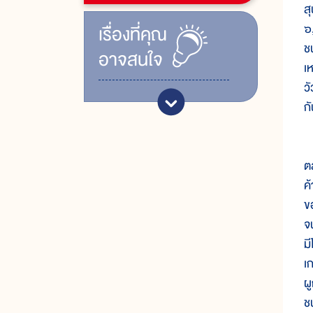
ส
๖,
เรื่ิองที่คุณ
ช
อาจสนใจ
เ
ว
กั
ค
ต
ค
ข
จ
ม
เ
ผ
ช