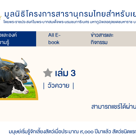
่อและองค์
All E-
ข่าวสารและ
ามรู้
book
กิจกรรม
เล่ม 3
วัวควาย
สามารถแชร์ได้ผ่าน
นุษย์เริ่มรู้จักเลี้ยงสัตว์เมื่อประมาณ ๙,๐๐๐ ปีมาแล้ว สัตว์ชนิดแรกที