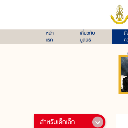
หน้า
เกี่ยวกับ
สื
แรก
มูลนิธิ
คว
สำหรับเด็กเล็ก
ม