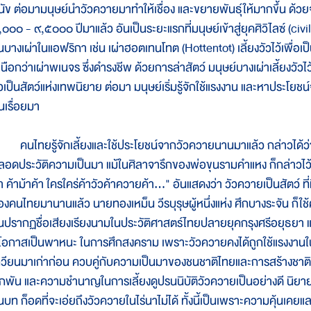
ุนัข ต่อมามนุษย์นำวัวควายมาทำให้เชื่อง และขยายพันธุ์ให้มากขึ้น ด้วยจ
๐๐๐ - ๙,๕๐๐๐ ปีมาแล้ว อันเป็นระยะแรกที่มนุษย์เข้าสู่ยุคศิวิไลซ์ (civili
นบางเผ่าในแอฟริกา เช่น เผ่าฮอตเทนโทต (Hottentot) เลี้ยงวัวไว้เพื่อเป
หนือกว่าเผ่าพเนจร ซึ่งดำรงชีพ ด้วยการล่าสัตว์ มนุษย์บางเผ่าเลี้ยงวัวไ
ัวเป็นสัตว์แห่งเทพนิยาย ต่อมา มนุษย์เริ่มรู้จักใช้แรงงาน และหาประโยช
นเรื่อยมา
นไทยรู้จักเลี้ยงและใช้ประโยชน์จากวัวควายนานมาแล้ว กล่าวได้ว่า ว
ลอดประวัติความเป็นมา แม้ในศิลาจารึกของพ่อขุนรามคำแหง ก็กล่าวไว้ตอนห
้า ค้าม้าค้า ใครใคร่ค้าวัวค้าควายค้า..." อันแสดงว่า วัวควายเป็นสัต
องคนไทยมานานแล้ว นายทองเหม็น วีรบุรุษผู้หนึ่งแห่ง ศึกบางระจัน ก็
นปรากฏชื่อเสียงเรียงนามในประวัติศาสตร์ไทยปลายยุคกรุงศรีอยุธยา และครั
ีโอกาสเป็นพาหนะ ในการศึกสงคราม เพราะวัวควายคงได้ถูกใช้แรงงาน
กวียนมาเก่าก่อน ควบคู่กับความเป็นมาของชนชาติไทยและการสร้างชาต
ูกพัน และความชำนาญในการเลี้ยงดูปรนนิบัติวัวควายเป็นอย่างดี นิยายห
นบท ก็อดที่จะเอ่ยถึงวัวควายในไร่นาไม่ได้ ทั้งนี้เป็นเพราะความคุ้นเ