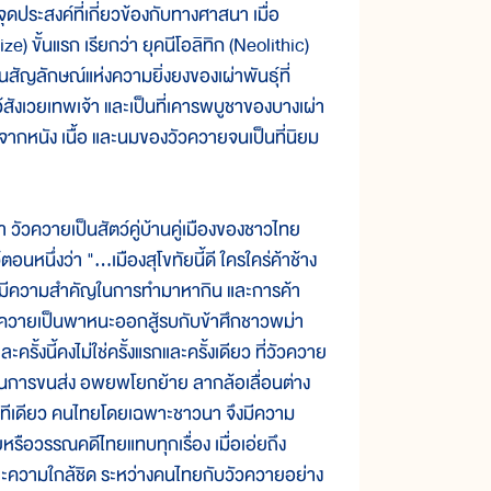
ุดประสงค์ที่เกี่ยวข้องกับทางศาสนา เมื่อ
ze) ขั้นแรก เรียกว่า ยุคนีโอลิทิก (Neolithic)
็นสัญลักษณ์แห่งความยิ่งยงของเผ่าพันธุ์ที่
ว้สังเวยเทพเจ้า และเป็นที่เคารพบูชาของบางเผ่า
น์จากหนัง เนื้อ และนมของวัวควายจนเป็นที่นิยม
ัวควายเป็นสัตว์คู่บ้านคู่เมืองของชาวไทย
นึ่งว่า "...เมืองสุโขทัยนี้ดี ใครใคร่ค้าช้าง
ว์ ที่มีความสำคัญในการทำมาหากิน และการค้า
ใช้ควายเป็นพาหนะออกสู้รบกับข้าศึกชาวพม่า
้งนี้คงไม่ใช่ครั้งแรกและครั้งเดียว ที่วัวควาย
ในการขนส่ง อพยพโยกย้าย ลากล้อเลื่อนต่าง
ิทีเดียว คนไทยโดยเฉพาะชาวนา จึงมีความ
รือวรรณคดีไทยแทบทุกเรื่อง เมื่อเอ่ยถึง
คยและความใกล้ชิด ระหว่างคนไทยกับวัวควายอย่าง