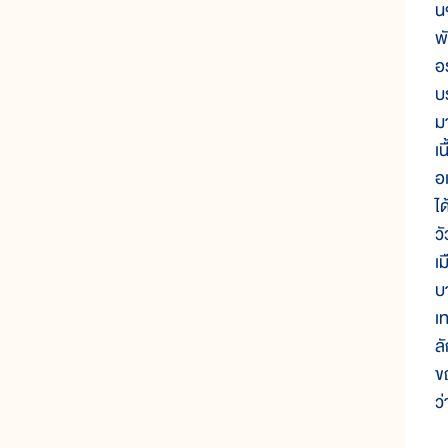
นๆ
พ
อร
บร
มา
เน
อเ
ไ
ว
เ
บ
เท
ล
ขณ
ว่