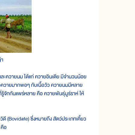
้า
ะควายนม ได้แก่ ควายอินเดีย มีจำนวนน้อย
ื้อควายมากพอๆ กับเนื้อวัว ควายนมมีหลาย
รู้จักกันแพร่หลาย คือ ควายพันธุ์มูร์ราห์ ให้
 (Bovidate) ซึ่งหมายถึง สัตว์ประเภทเคี้ยว
 คือ