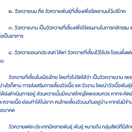
. วัวควายนม คือ วัวควายพันธุ์ที่เลี้ยงเพื่อรีดเอานมไว้บริโภค
. วัวควายงาน เป็นวัวควายที่เลี้ยงเพื่อใช้แรงงานในการกสิกรรม แล
นื้อเป็นอาหาร
. วัวควายอเนกประสงค์ ได้แก่ วัวควายที่เลี้ยงไว้ใช้ประโยชน์ตั้งแต่สอง
าน
ัวควายที่เลี้ยงในเมืองไทย โดยทั่วไปจัดได้ว่า เป็นวัวควายงาน เพร
่างไรก็ตาม การส่งเสริมการเลี้ยงวัวเนื้อ และวัวงาน โดยนำวัวเนื้อพันธุ์
็ได้เร่งดำเนินการอยู่ ส่วนควายนั้นมีขนาดใหญ่โตพอสมควร หากจะคัดเล
ละควายเนื้อ ย่อมทำได้ไม่ยาก คนไทยเลี้ยงวัวนมกันอยู่บ้าง หากยังมีจำนว
นอนาคต
ัวควายแต่ละประเภทมีหลายพันธุ์ พันธุ์ หมายถึง กลุ่มสัตว์ที่มีลัก