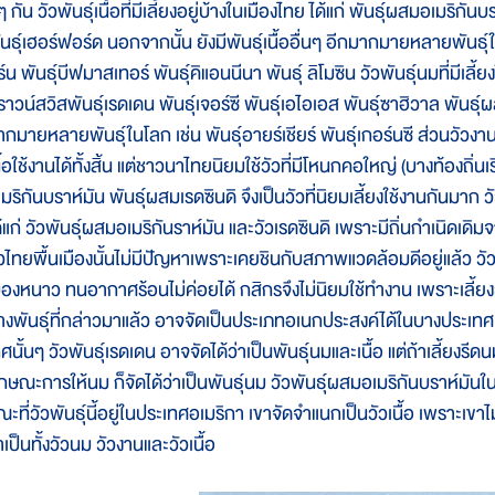
 กัน วัวพันธุ์เนื้อที่มีเลี้ยงอยู่บ้างในเมืองไทย ได้แก่ พันธุ์ผสมอเมริกั
ันธุ์เฮอร์ฟอร์ด นอกจากนั้น ยังมีพันธุ์เนื้ออื่นๆ อีกมากมายหลายพันธุ์
์น พันธุ์บีฟมาสเทอร์ พันธุ์คิแอนนีนา พันธุ์ ลิโมซิน วัวพันธุ์นมที่มีเลี้ย
าวน์สวิสพันธุ์เรดเดน พันธุ์เจอร์ซี พันธุ์เอไอเอส พันธุ์ซาฮิวาล พันธุ์
กมายหลายพันธุ์ในโลก เช่น พันธุ์อายร์เชียร์ พันธุ์เกอร์นซี ส่วนวัวงานนั
ื้อใช้งานได้ทั้งสิ้น แต่ชาวนาไทยนิยมใช้วัวที่มีโหนกคอใหญ่ (บางท้องถิ่นเ
มริกันบราห์มัน พันธุ์ผสมเรดซินดิ จึงเป็นวัวที่นิยมเลี้ยงใช้งานกันมาก วั
ด้แก่ วัวพันธุ์ผสมอเมริกันราห์มัน และวัวเรดซินดิ เพราะมีถิ่นกำเนิดเดิ
ัวไทยพื้นเมืองนั้นไม่มีปัญหาเพราะเคยชินกับสภาพแวดล้อมดีอยู่แล้ว วัว
มืองหนาว ทนอากาศร้อนไม่ค่อยได้ กสิกรจึงไม่นิยมใช้ทำงาน เพราะเลี้
างพันธุ์ที่กล่าวมาแล้ว อาจจัดเป็นประเภทอเนกประสงค์ได้ในบางประเทศ ทั่ง
ศนั้นๆ วัวพันธุ์เรดเดน อาจจัดได้ว่าเป็นพันธุ์นมและเนื้อ แต่ถ้าเลี้ยงร
ักษณะการให้นม ก็จัดได้ว่าเป็นพันธุ์นม วัวพันธุ์ผสมอเมริกันบราห์มันในเ
ะที่วัวพันธุ์นี้อยู่ในประเทศอเมริกา เขาจัดจำแนกเป็นวัวเนื้อ เพราะเขาไ
าเป็นทั้งวัวนม วัวงานและวัวเนื้อ