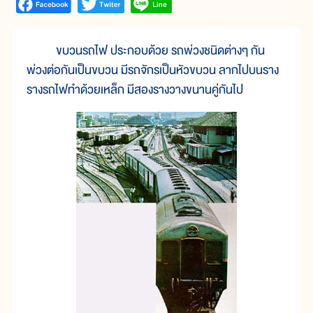
ขบวนรถไฟ ประกอบด้วย รถพ่วงชนิดต่างๆ กัน
พ่วงต่อกันเป็นขบวน มีรถจักรเป็นหัวขบวน ลากไปบนราง
รางรถไฟทำด้วยเหล็ก มีสองรางวางขนานคู่กันไป