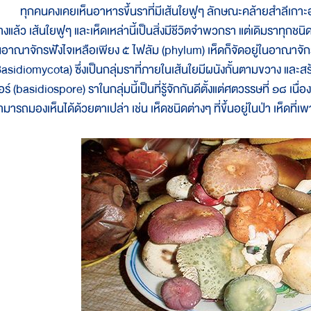
ุกคนคงเคยเห็นอาหารขึ้นราที่มีเส้นใยฟูๆ ลักษณะคล้ายสำลีเกาะอยู
างแล้ว เส้นใยฟูๆ และเห็ดเหล่านี้เป็นสิ่งมีชีวิตจำพวกรา แต่เดิมราทุกชน
นอาณาจักรฟังไจเหลือเพียง ๕ ไฟลัม (phylum) เห็ดก็จัดอยู่ในอาณาจักร
Basidiomycota) ซึ่งเป็นกลุ่มราที่ภายในเส้นใยมีผนังกั้นตามขวาง และสร้
ร์ (basidiospore) ราในกลุ่มนี้เป็นที่รู้จักกันดีตั้งแต่ศตวรรษที่ ๑๘ เน
ามารถมองเห็นได้ด้วยตาเปล่า เช่น เห็ดชนิดต่างๆ ที่ขึ้นอยู่ในป่า เห็ดที