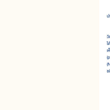
ป
ก
ว
ไ
เ
(
(
ช