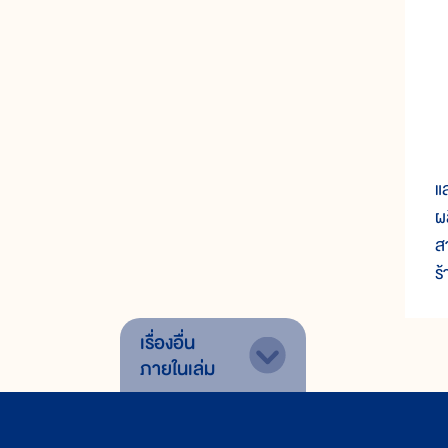
เ
แ
ผ
สา
ร
เรื่องอื่น
ภายในเล่ม