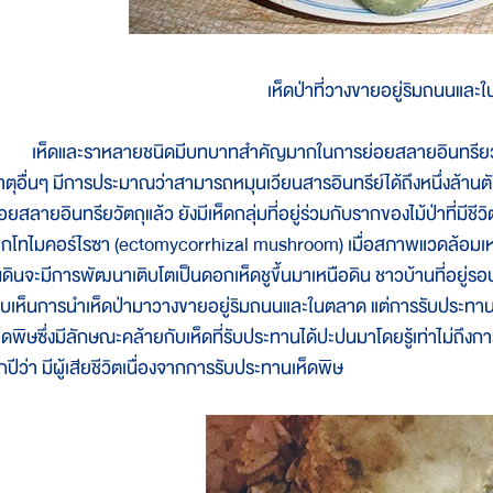
เห็ดป่าที่วางขายอยู่ริมถนนและ
ห็ดและราหลายชนิดมีบทบาทสำคัญมากในการย่อยสลายอินทรียวัตถุ 
าตุอื่นๆ มีการประมาณว่าสามารถหมุนเวียนสารอินทรีย์ได้ถึงหนึ่งล้านต
อยสลายอินทรียวัตถุแล้ว ยังมีเห็ดกลุ่มที่อยู่ร่วมกับรากของไม้ป่าที่มีชี
อกโทไมคอร์ไรซา (ectomycorrhizal mushroom) เมื่อสภาพแวดล้อมเหม
นดินจะมีการพัฒนาเติบโตเป็นดอกเห็ดชูขึ้นมาเหนือดิน ชาวบ้านที่อยู่รอบ
บเห็นการนำเห็ดป่ามาวางขายอยู่ริมถนนและในตลาด แต่การรับประทานเห็
ห็ดพิษซึ่งมีลักษณะคล้ายกับเห็ดที่รับประทานได้ปะปนมาโดยรู้เท่าไม่ถึงก
กปีว่า มีผู้เสียชีวิตเนื่องจากการรับประทานเห็ดพิษ