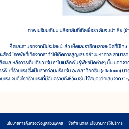
ภาพเปรียบเทียบเปลือกส้มที่เกิดเชื้อรา ส้มจะเน่าเสีย (ซ้าย
ห็ดและรานอกจากมีประโยชน์แล้ว เห็ดและราอีกหลายชนิดที่มีโทษ เช่น ท
ละสัตว์ โรคพืชที่เกิดจากราทำให้เกิดการสูญเสียอย่างมหาศาล สามาร
ลิตผล หลังการเก็บเกี่ยว เช่น ราในเมล็ดพันธุ์พืชชนิดต่างๆ นั้น นอก
รพิษที่ร้ายแรง ซึ่งเป็นสารก่อมะเร็ง เช่น อะฟลาท็อกซิน (aflatoxin) บางช
้ายแรง จนถึงโรคร้ายแรงที่มีอันตรายถึงชีวิต เช่น ไข้สมองอักเสบจาก
นโยบายการคุ้มครองข้อมูลส่วนบุคคล
|
ข้อกำหนดและนโยบายการให้บริการ