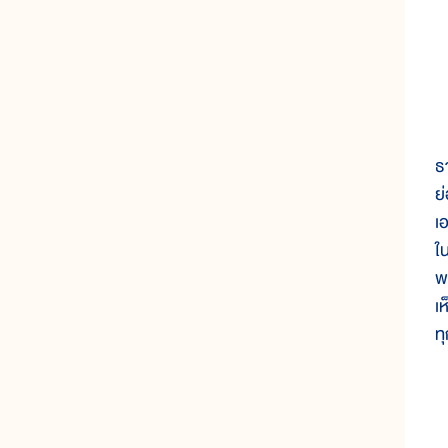
เ
ธ
ย่
เ
ใ
พ
เ
ทุ