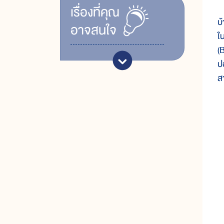
ท
เรื่ิองที่คุณ
บ้
อาจสนใจ
ใ
(
ปอ
ส