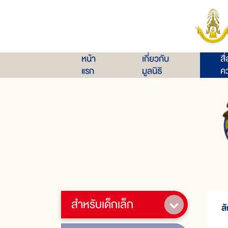
หน้า
เกี่ยวกับ
สื
แรก
มูลนิธิ
คว
สำหรับเด็กเล็ก
ล