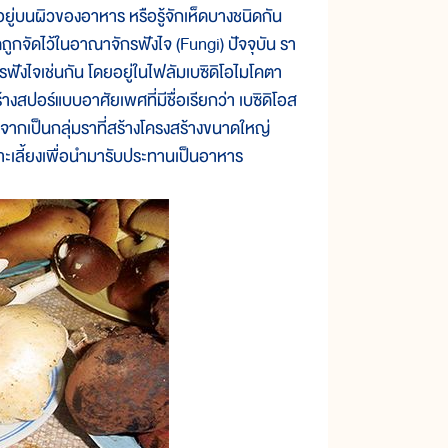
่บนผิวของอาหาร หรือรู้จักเห็ดบางชนิดกัน
ิดถูกจัดไว้ในอาณาจักรฟังไจ (Fungi) ปัจจุบัน รา
ฟังไจเช่นกัน โดยอยู่ในไฟลัมเบซิดิโอไมโคตา
างสปอร์แบบอาศัยเพศที่มีชื่อเรียกว่า เบซิดิโอส
ื่องจากเป็นกลุ่มราที่สร้างโครงสร้างขนาดใหญ่
่เพาะเลี้ยงเพื่อนำมารับประทานเป็นอาหาร