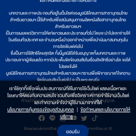
ข้อกำหนดและนโยบายการให้บริการ
บทความและภาพประกอบที่อยู่ในเว็บไซต์ของมูลนิธิโครงการสารานุกรมไทย
สำหรับเยาวชนฯ นี้ใช้สำหรับเพื่อสนับสนุนการผลิตหนังสือสารานุกรมไทย
สำหรับเยาวชนฯ
เป็นการเผยแพร่วิชาการให้แก่เยาวชนและประชาชนทั่วไป โดยจะนำไปแจกจ่ายให้
โรงเรียนทั่วประเทศ และจำนวนหนึ่งนำออกจำหน่ายเพื่อนำเงินมาสมทบทุนใน
การจัดพิมพ์ต่อไป
ซึ่งเป็นการใช้สิทธิโดยสุจริต ทั้งนี้มูลนิธิได้รับอนุญาตทั้งบทความและภาพ
ประกอบจากผู้เขียนแล้ว หากมีประเด็นขัดข้องสงสัยในเรื่องลิขสิทธิ์อย่างใด ขอได้
โปรดแจ้งให้
มูลนิธิโครงการสารานุกรมไทยสำหรับเยาวชนฯ ทราบเพื่อพิจารณาแก้ไขความ
ขัดข้องสงสัยนั้นต่อไป จะเป็นพระคุณยิ่ง
เราใช้คุกกี้เพื่อเพิ่มประสบการณ์ที่ดีในการใช้เว็บไซต์ แสดงเนื้อหาและ
ลิขสิทธิ์เป็นของมูลนิธิโครงการสารานุกรมไทยสำหรับเยาวชนฯ
โฆษณาให้ตรงกับความสนใจ รวมถึงเพื่อวิเคราะห์การเข้าใช้งานเว็บไซต์
ห้ามนำข้อความและรูปภาพไปเผยแพร่โดยไม่ได้รับอนุญาต
และทำความเข้าใจว่าผู้ใช้งานมาจากที่ใด๋
นโยบายการคุ้มครองข้อมูลส่วนบุคคล
|
ข้อกำหนดและนโยบายการให้
บริการ
@saranukromthai
|
www.saranukromthai.or.th
ยอมรับ