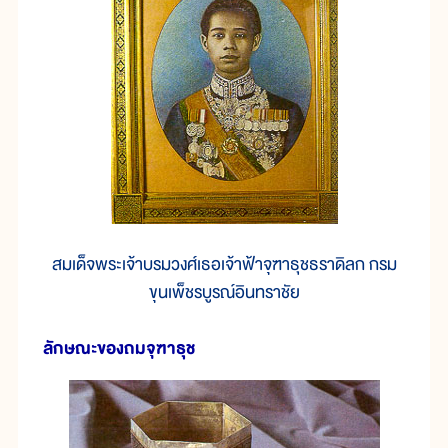
สมเด็จพระเจ้าบรมวงศ์เธอเจ้าฟ้าจุฑาธุชธราดิลก กรม
ขุนเพ็ชรบูรณ์อินทราชัย
ลักษณะของถมจุฑาธุช