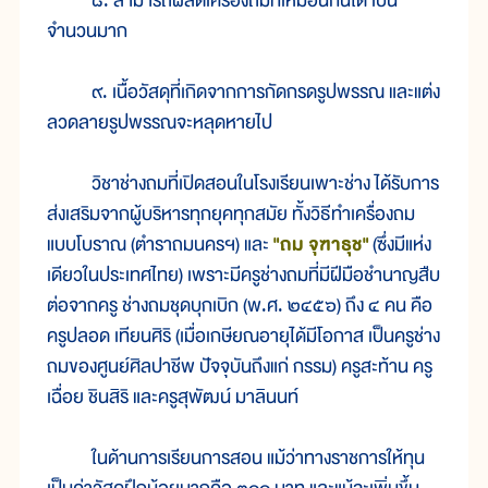
๘. สามารถผลิตเครื่องถมที่เหมือนกันได้ เป็น
จำนวนมาก
๙. เนื้อวัสดุที่เกิดจากการกัดกรดรูปพรรณ และแต่ง
ลวดลายรูปพรรณจะหลุดหายไป
วิชาช่างถมที่เปิดสอนในโรงเรียนเพาะช่าง ได้รับการ
ส่งเสริมจากผู้บริหารทุกยุคทุกสมัย ทั้งวิธีทำเครื่องถม
แบบโบราณ (ตำราถมนครฯ) และ
"ถม จุฑาธุช"
(ซึ่งมีแห่ง
เดียวในประเทศไทย) เพราะมีครูช่างถมที่มีฝีมือชำนาญสืบ
ต่อจากครู ช่างถมชุดบุกเบิก (พ.ศ. ๒๔๕๖) ถึง ๔ คน คือ
ครูปลอด เทียนศิริ (เมื่อเกษียณอายุได้มีโอกาส เป็นครูช่าง
ถมของศูนย์ศิลปาชีพ ปัจจุบันถึงแก่ กรรม) ครูสะท้าน ครู
เฉื่อย ชินสิริ และครูสุพัฒน์ มาลินนท์
ในด้านการเรียนการสอน แม้ว่าทางราชการให้ทุน