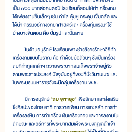
เป็นค่าวัสดุฝึกน้อยมากคือ ๓๐๐ บาท และแม้จะเพิ่มขึ้น
เป็น ๗๐๐ บาทต่อคนต่อปี โรงเรียนก็สอนให้ทำเครื่องถม
ได้เพียงงานชิ้นเล็กๆ เช่น กำไล ตุ้มหู กระดุม เข็มกลัด และ
ได้นำ กรรมวิธีทางวิทยาศาสตร์และเครื่องทุ่นแรงมาใช้
บ้างบางขั้นตอน คือ ปั๊มรูป และปั๊มลาย
ในด้านอนุรักษ์ โรงเรียนเพาะช่างยังคงรักษาวิธีทำ
เครื่องถมแบบโบราณ คือ ทำด้วยมือล้วนๆ ซึ่งเป็นเครื่อง
ถมที่ทำทูลเกล้าฯ ถวายพระบาทสมเด็จพระเจ้าอยู่หัว
ตามพระราชประสงค์ ปัจจุบันอยู่ที่พระที่นั่งวิมานเมฆ และ
ในพระบรมมหาราชวังจะมีกลุ่มเครื่องถม พ.ช.
มีการอนุรักษ์
"ถม จุฑาธุช"
เพื่อรักษา และส่งเสริม
ซึ่งศิลปะของไทย อาทิ การวาดเขียน การแกะสลัก การทำ
เครื่องลงหิน การทำเครื่อง เงินเครื่องทอง และการลงถมใน
ลักษณะ และวิธีการที่พระบาทสมเด็จพระมงกุฎเกล้าเจ้า