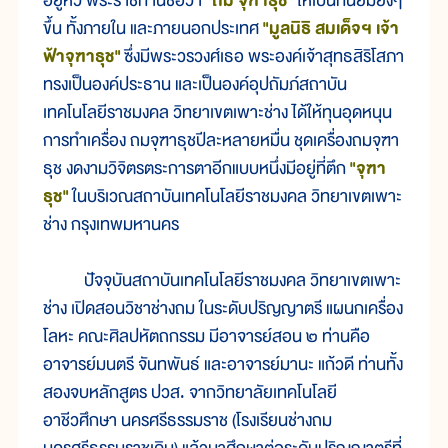
อยู่หัว พระราชทานชื่อว่า
"ถม จุฑาธุช"
ให้เป็นที่นิยมยิ่งๆ
ขึ้น ทั้งภายใน และภายนอกประเทศ
"มูลนิธิ สมเด็จฯ เจ้า
ฟ้าจุฑาธุช"
ซึ่งมีพระวรวงศ์เธอ พระองค์เจ้าสุทธสิริโสภา
ทรงเป็นองค์ประธาน และเป็นองค์อุปถัมภ์สถาบัน
เทคโนโลยีราชมงคล วิทยาเขตเพาะช่าง ได้ให้ทุนอุดหนุน
การทำเครื่อง ถมจุฑาธุชปีละหลายหมื่น ชุดเครื่องถมจุฑา
ธุช งดงามวิจิตรตระการตาอีกแบบหนึ่งมีอยู่ที่ตึก
"จุฑา
ธุช"
ในบริเวณสถาบันเทคโนโลยีราชมงคล วิทยาเขตเพาะ
ช่าง กรุงเทพมหานคร
ปัจจุบันสถาบันเทคโนโลยีราชมงคล วิทยาเขตเพาะ
ช่าง เปิดสอนวิชาช่างถม ในระดับปริญญาตรี แผนกเครื่อง
โลหะ คณะศิลปหัตถกรรม มีอาจารย์สอน ๒ ท่านคือ
อาจารย์มนตรี จันทพันธ์ และอาจารย์มานะ แก้วดี ท่านทั้ง
สองจบหลักสูตร ปวส. จากวิทยาลัยเทคโนโลยี
อาชีวศึกษา นครศรีธรรมราช (โรงเรียนช่างถม