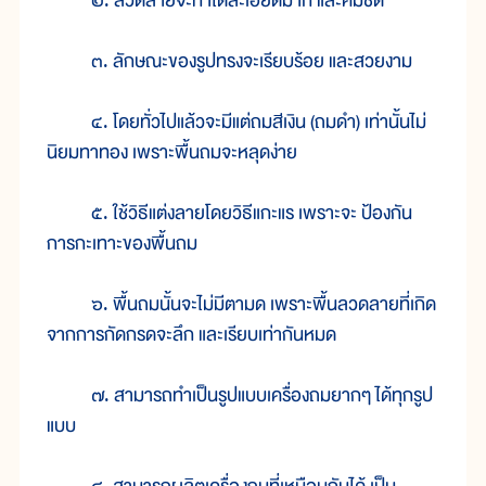
๒. ลวดลายจะทำได้ละเอียดมาก และคมชัด
๓. ลักษณะของรูปทรงจะเรียบร้อย และสวยงาม
๔. โดยทั่วไปแล้วจะมีแต่ถมสีเงิน (ถมดำ) เท่านั้นไม่
นิยมทาทอง เพราะพื้นถมจะหลุดง่าย
๕. ใช้วิธีแต่งลายโดยวิธีแกะแร เพราะจะ ป้องกัน
การกะเทาะของพื้นถม
๖. พื้นถมนั้นจะไม่มีตามด เพราะพื้นลวดลายที่เกิด
จากการกัดกรดจะลึก และเรียบเท่ากันหมด
๗. สามารถทำเป็นรูปแบบเครื่องถมยากๆ ได้ทุกรูป
แบบ