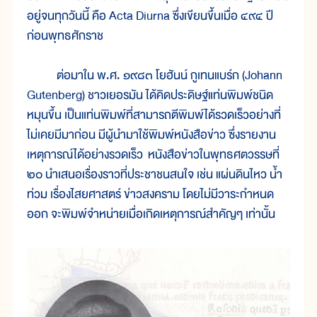
อยู่จนทุกวันนี้ คือ Acta Diurna ซึ่งเขียนขึ้นเมื่อ ๔๙๔ ปี
ก่อนพุทธศักราช
ต่อมาใน พ.ศ. ๑๙๘๓ โยฮันน์ กูเทนแบร์ก (Johann
Gutenberg) ชาวเยอรมัน ได้คิดประดิษฐ์แท่นพิมพ์ชนิด
หมุนขึ้น เป็นแท่นพิมพ์ที่สามารถตีพิมพ์ได้รวดเร็วอย่างที่
ไม่เคยมีมาก่อน มีผู้นำมาใช้พิมพ์หนังสือข่าว ซึ่งรายงาน
เหตุการณ์ได้อย่างรวดเร็ว หนังสือข่าวในพุทธศตวรรษที่
๒๐ นำเสนอเรื่องราวที่ประชาชนสนใจ เช่น แผ่นดินไหว น้ำ
ท่วม เรื่องไสยศาสตร์ ข่าวสงคราม โดยไม่มีวาระกำหนด
ออก จะพิมพ์จำหน่ายเมื่อเกิดเหตุการณ์สำคัญๆ เท่านั้น