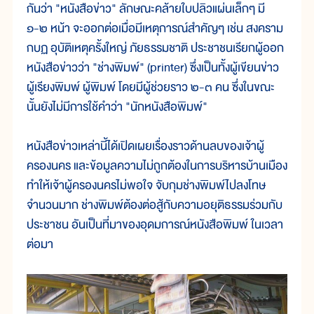
กันว่า "หนังสือข่าว" ลักษณะคล้ายใบปลิวแผ่นเล็กๆ มี
๑-๒ หน้า จะออกต่อเมื่อมีเหตุการณ์สำคัญๆ เช่น สงคราม
กบฏ อุบัติเหตุครั้งใหญ่ ภัยธรรมชาติ ประชาชนเรียกผู้ออก
หนังสือข่าวว่า "ช่างพิมพ์" (printer) ซึ่งเป็นทั้งผู้เขียนข่าว
ผู้เรียงพิมพ์ ผู้พิมพ์ โดยมีผู้ช่วยราว ๒-๓ คน ซึ่งในขณะ
นั้นยังไม่มีการใช้คำว่า "นักหนังสือพิมพ์"
หนังสือข่าวเหล่านี้ได้เปิดเผยเรื่องราวด้านลบของเจ้าผู้
ครองนคร และข้อมูลความไม่ถูกต้องในการบริหารบ้านเมือง
ทำให้เจ้าผู้ครองนครไม่พอใจ จับกุมช่างพิมพ์ไปลงโทษ
จำนวนมาก ช่างพิมพ์ต้องต่อสู้กับความอยุติธรรมร่วมกับ
ประชาชน อันเป็นที่มาของอุดมการณ์หนังสือพิมพ์ ในเวลา
ต่อมา