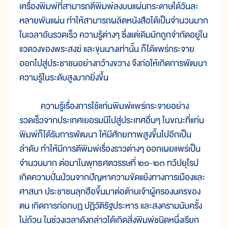
เครื่องพิมพ์ที่สามารถตีพิมพ์ลงบนแผ่นกระดาษได้วันละ
หลายพันแผ่น ทำให้สามารถผลิตหนังสือได้เป็นจำนวนมาก
ในเวลาอันรวดเร็ว ความรู้ต่างๆ ซึ่งแต่เดิมมักถูกจำกัดอยู่ใน
แวดวงของพระสงฆ์ และขุนนางเท่านั้น ก็ได้แพร่กระจาย
ออกไปสู่ประชาชนอย่างกว้างขวาง จึงก่อให้เกิดการพัฒนา
ความรู้ในระดับสูงมากยิ่งขึ้น
ความรู้เรื่องการใช้แท่นพิมพ์แพร่กระจายอย่าง
รวดเร็วจากประเทศเยอรมนีไปสู่ประเทศอื่นๆ ในขณะที่แท่น
พิมพ์ก็ได้รับการพัฒนา ให้มีศักยภาพสูงขึ้นไปอีกเป็น
ลำดับ ทำให้มีการตีพิมพ์เรื่องราวต่างๆ ออกเผยแพร่เป็น
จำนวนมาก ต่อมาในพุทธศตวรรษที่ ๒๑-๒๓ ทวีปยุโรป
เกิดความปั่นป่วนจากปัญหาความขัดแย้งทางการเมืองและ
ศาสนา ประชาชนลุกฮือขึ้นมาต่อต้านเจ้าผู้ครองนครของ
ตน เกิดการก่อกบฏ ปฏิวัติรัฐประหาร และสงครามนับครั้ง
ไม่ถ้วน ในช่วงเวลาดังกล่าวได้เกิดสิ่งพิมพ์ชนิดหนึ่งเรียก