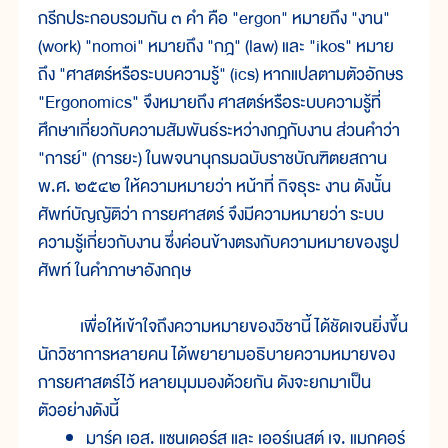
กรีกประกอบรวมกัน ๓ คำ คือ "ergon" หมายถึง "งาน"
(work) "nomoi" หมายถึง "กฎ" (law) และ "ikos" หมาย
ถึง "ศาสตร์หรือระบบความรู้" (ics) หากแปลตามตัวอักษร
"Ergonomics" จึงหมายถึง ศาสตร์หรือระบบความรู้ที่
ศึกษาเกี่ยวกับความสัมพันธ์ระหว่างกฎกับงาน ส่วนคำว่า
"การย์" (การยะ) ในพจนานุกรมฉบับราชบัณฑิตยสถาน
พ.ศ. ๒๕๔๒ ให้ความหมายว่า หน้าที่ กิจธุระ งาน ดังนั้น
ศัพท์บัญญัติว่า การยศาสตร์ จึงมีความหมายว่า ระบบ
ความรู้เกี่ยวกับงาน ซึ่งค่อนข้างตรงกับความหมายของรูป
ศัพท์ ในคำภาษาอังกฤษ
เพื่อให้เข้าใจถึงความหมายของวิชานี้ ได้ชัดเจนยิ่งขึ้น
นักวิชาการหลายคน ได้พยายามอธิบายความหมายของ
การยศาสตร์ไว้ หลายมุมมองด้วยกัน ดังจะยกมาเป็น
ตัวอย่างดังนี้
มาร์ค เอส. แซนเดอร์ส และ เออร์เนสต์ เจ. แมกคอร์