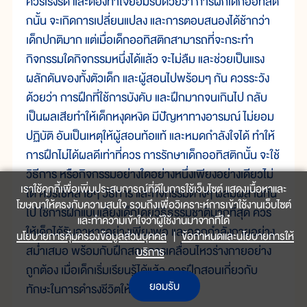
ควรเร่งรัด และต้องทำใจยอมรับด้วยว่า การฝึกเด็กออทิสติ
กนั้น จะเกิดการเปลี่ยนแปลง และการตอบสนองได้ช้ากว่า
เด็กปกติมาก แต่เมื่อเด็กออทิสติกสามารถที่จะกระทำ
กิจกรรมใดกิจกรรมหนึ่งได้แล้ว จะไม่ลืม และช่วยเป็นแรง
ผลักดันของทั้งตัวเด็ก และผู้สอนไปพร้อมๆ กัน ควรระวัง
ด้วยว่า การฝึกที่ใช้การบังคับ และฝึกมากจนเกินไป กลับ
เป็นผลเสียทำให้เด็กหงุดหงิด มีปัญหาทางอารมณ์ ไม่ยอม
ปฏิบัติ อันเป็นเหตุให้ผู้สอนท้อแท้ และหมดกำลังใจได้ ทำให้
การฝึกไม่ได้ผลดีเท่าที่ควร การรักษาเด็กออทิสติกนั้น จะใช้
วิธีการ หรือกิจกรรมอย่างใดอย่างหนึ่งเพียงอย่างเดียวไม่
เราใช้คุกกี้เพื่อเพิ่มประสบการณ์ที่ดีในการใช้เว็บไซต์ แสดงเนื้อหาและ
ได้ ควรใช้หลายๆ วิธีการ และกิจกรรมต่างๆ ผสมผสานกัน
โฆษณาให้ตรงกับความสนใจ รวมถึงเพื่อวิเคราะห์การเข้าใช้งานเว็บไซต์
ไป ใช้การฝึกแบบเลี้ยงเด็กโดยวิธีธรรมชาติมากที่สุด ควร
และทำความเข้าใจว่าผู้ใช้งานมาจากที่ใด๋
ให้เด็กได้รับอาหารอย่างเพียงพอ และออกกำลังกายอย่าง
นโยบายการคุ้มครองข้อมูลส่วนบุคคล
|
ข้อกำหนดและนโยบายการให้
สม่ำเสมอ พร้อมกับฝึกสอนการเคลื่อนไหวร่างกายอย่าง
บริการ
ถูกต้อง เมื่อเด็กเริ่มเรียนรู้ได้แล้ว ควรฝึกสอนเกี่ยวกับ
ยอมรับ
ทักษะในการดำรงชีวิตให้เด็กด้วย