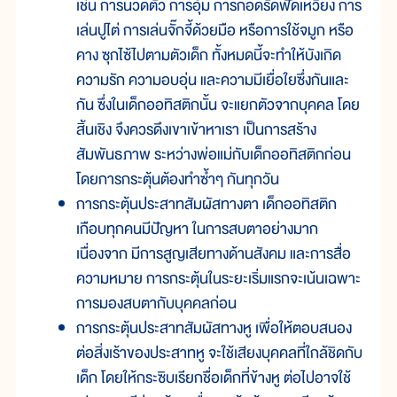
เช่น การนวดตัว การอุ้ม การกอดรัดฟัดเหวี่ยง การ
เล่นปูไต่ การเล่นจั๊กจี้ด้วยมือ หรือการใช้จมูก หรือ
คาง ซุกไซ้ไปตามตัวเด็ก ทั้งหมดนี้จะทำให้บังเกิด
ความรัก ความอบอุ่น และความมีเยื่อใยซึ่งกันและ
กัน ซึ่งในเด็กออทิสติกนั้น จะแยกตัวจากบุคคล โดย
สิ้นเชิง จึงควรดึงเขาเข้าหาเรา เป็นการสร้าง
สัมพันธภาพ ระหว่างพ่อแม่กับเด็กออทิสติกก่อน
โดยการกระตุ้นต้องทำซ้ำๆ กันทุกวัน
การกระตุ้นประสาทสัมผัสทางตา เด็กออทิสติก
เกือบทุกคนมีปัญหา ในการสบตาอย่างมาก
เนื่องจาก มีการสูญเสียทางด้านสังคม และการสื่อ
ความหมาย การกระตุ้นในระยะเริ่มแรกจะเน้นเฉพาะ
การมองสบตากับบุคคลก่อน
การกระตุ้นประสาทสัมผัสทางหู เพื่อให้ตอบสนอง
ต่อสิ่งเร้าของประสาทหู จะใช้เสียงบุคคลที่ใกล้ชิดกับ
เด็ก โดยให้กระซิบเรียกชื่อเด็กที่ข้างหู ต่อไปอาจใช้