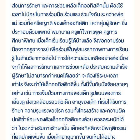
ส่วนการรักษา และการช่วยเหลือเด็กออทิสติกนั้น ต้องใช้
เวลาไม่น้อยในการร่วมมือ ร่วมแรง ร่วมใจกัน ระหว่างพ่อ
แม่ รวมทั้งเครือญาติ ของเด็กออทิสติก และกลุ่มผู้รักษา ซึ่ง
ประกอบด้วยแพทย์ พยาบาล ครูแก้ไขการพูด ครูการ
ศึกษาพิเศษ เมื่อเด็กเริ่มเรียนรู้ได้บ้างแล้ว จึงขอความร่วม
มือจากครูอาจารย์ เพื่อร่วมฟื้นฟูสมรรถภาพทางการเรียน
รู้ ในด้านวิชาการต่อไป การให้ความช่วยเหลืออย่างต่อเนื่อง
จะทำให้ผลการรักษา และการช่วยเหลือ ประสบความสำเร็จ
ผู้รักษาไม่สามารถกำหนดได้เลยว่า จะต้องใช้ระยะเวลา
เท่าไร จึงจะทำให้เด็กออทิสติกดีขึ้น ทั้งนี้ขึ้นกับปัจจัยหลายๆ
อย่าง เช่น การเจ็บป่วยทางกายของเด็ก รูปแบบของการ
เลี้ยงดู สิ่งแวดล้อมรอบตัวเด็ก อายุของเด็ก ที่เริ่มได้รับการ
รักษา ความรุนแรงของโรค รวมทั้งโครงสร้าง และความผิด
ปกติซ้ำซ้อน ของตัวเด็กออทิสติกเองด้วย ควรตระหนักไว้
ว่า ในระหว่างรับการรักษานั้น เด็กออทิสติกจะมีพฤติกรรม
ที่ผิดปกติเพิ่มขึ้น เมื่อเด็กอายุมากขึ้น จนเห็นได้อย่าง