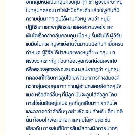
อีกกลุ่มหนึ่งเป็นกลุ่มควบคุม ทุกเช้า ผู้วิจัยจะนำหนู
ในกลุ่มทดลอง มาใส่ฝ่ามือทีละตัว แล้วใช้พู่กันที่มี
ความนุ่มมากๆ ลูบไล้ตามตัวหนู พบว่า หนูมี
ปฏิกิริยา และพฤติกรรม แสดงความพอใจ และ
เติบโตเร็วกว่ากลุ่มควบคุม เมื่อหนูเริ่มเดินได้ ผู้วิจัย
แบมือในกรง หนูจะแย่งกันขึ้นมาบนมือทันที เมื่อครบ
กำหนด ผู้วิจัยได้นำสมองของหนูทั้ง ๒ กลุ่ม มา
ตรวจวิเคราะห์ดู ด้วยกล้องจุลทรรศน์ชนิดพิเศษ
เพื่อตรวจดูเซลล์ของสมอง ผลปรากฏว่า หนูกลุ่ม
ทดลองที่ได้รับการลูบไล้ มีพัฒนาการทางสมองดี
กว่ากลุ่มควบคุมมาก ท่านผู้อ่านคงเคยสังเกตสุนัข
แมว หรือสัตว์อื่นๆ ที่มีลูก มันจะลูบไล้ตัวลูก โดย
การใช้ลิ้นเลียอยู่เสมอ ลูกที่ถูกเลียมาก จะเติบโต
และฉลาดกว่าตัวอื่นๆ อย่างชัดเจน สำหรับเด็กปกติ
นั้น ก็ชอบให้พ่อแม่กอด และลูบไล้ตามตัวเช่น
เดียวกัน การเล่นที่มีการสัมผัสทางผิวกายมากๆ