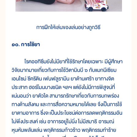
การฝึกให้เล่นของเล่นอย่างถูกวิธี
๑๐. การใช้ยา
โรคออทิซึมยังไม่มียาที่ใช้รักษาโดยเฉพาะ มีผู้ศึกษา
วิจัยมากมายเกี่ยวกับการใช้วิตามินบี ๖ กับแมกนีเซียม
เอนไซม์ ซีครีติน เฟนฟลูรามีน ยาต้านเศร้า ยาทางจิต
ประสาท ฮอร์โมนบางชนิด ฯลฯ แต่ยังไม่มีการพิสูจน์ที่
แน่นอนว่า ยาตัวใด สามารถรักษาเกี่ยวกับการบกพร่อง
ทางด้านสังคม และการสื่อความหมายได้เลย จึงเป็นการใช้
ยาตามอาการ ซึ่งจะเป็นประโยชน์ต่อการลดพฤติกรรมอัน
ไม่พึงประสงค์ เช่น อาการอยู่ไม่นิ่ง ไม่มีสมาธิ อารมณ์
หุนหันพลันแล่น พฤติกรรมก้าวร้าว พฤติกรรมทำร้าย