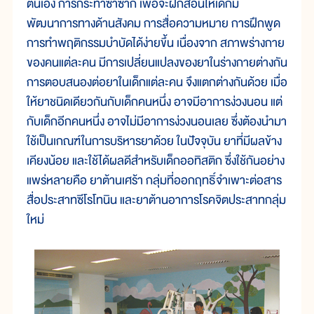
ตนเอง การกระทำซ้ำซาก เพื่อจะฝึกสอนให้เด็กมี
พัฒนาการทางด้านสังคม การสื่อความหมาย การฝึกพูด
การทำพฤติกรรมบำบัดได้ง่ายขึ้น เนื่องจาก สภาพร่างกาย
ของคนแต่ละคน มีการเปลี่ยนแปลงของยาในร่างกายต่างกัน
การตอบสนองต่อยาในเด็กแต่ละคน จึงแตกต่างกันด้วย เมื่อ
ให้ยาชนิดเดียวกันกับเด็กคนหนึ่ง อาจมีอาการง่วงนอน แต่
กับเด็กอีกคนหนึ่ง อาจไม่มีอาการง่วงนอนเลย ซึ่งต้องนำมา
ใช้เป็นเกณฑ์ในการบริหารยาด้วย ในปัจจุบัน ยาที่มีผลข้าง
เคียงน้อย และใช้ได้ผลดีสำหรับเด็กออทิสติก ซึ่งใช้กันอย่าง
แพร่หลายคือ ยาต้านเศร้า กลุ่มที่ออกฤทธิ์จำเพาะต่อสาร
สื่อประสาทซีโรโทนิน และยาต้านอาการโรคจิตประสาทกลุ่ม
ใหม่