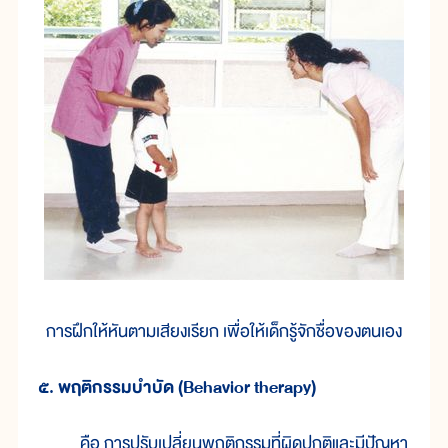
การฝึกให้หันตามเสียงเรียก เพื่อให้เด็กรู้จักชื่อของตนเอง
๕. พฤติกรรมบำบัด (Behavior therapy)
คือ การปรับเปลี่ยนพฤติกรรมที่ผิดปกติและมีปัญหา