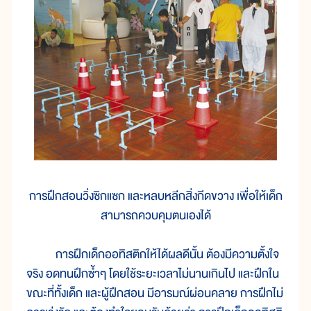
การฝึกสอนวิ่งซิกแซก และหลบหลีกสิ่งกีดขวาง เพื่อให้เด็ก
สามารถควบคุมตนเองได้
การฝึกเด็กออทิสติกให้ได้ผลดีนั้น ต้องมีความตั้งใจ
จริง อดทนฝึกซ้ำๆ โดยใช้ระยะเวลาไม่นานเกินไป และฝึกใน
ขณะที่ทั้งเด็ก และผู้ฝึกสอน มีอารมณ์ผ่อนคลาย การฝึกไม่