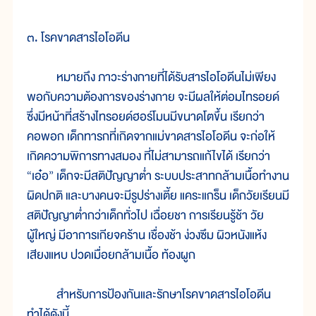
๓. โรคขาดสารไอโอดีน
หมายถึง ภาวะร่างกายที่ได้รับสารไอโอดีนไม่เพียง
พอกับความต้องการของร่างกาย จะมีผลให้ต่อมไทรอยด์
ซึ่งมีหน้าที่สร้างไทรอยด์ฮอร์โมนมีขนาดโตขึ้น เรียกว่า
คอพอก เด็กทารกที่เกิดจากแม่ขาดสารไอโอดีน จะก่อให้
เกิดความพิการทางสมอง ที่ไม่สามารถแก้ไขได้ เรียกว่า
“เอ๋อ” เด็กจะมีสติปัญญาต่ำ ระบบประสาทกล้ามเนื้อทำงาน
ผิดปกติ และบางคนจะมีรูปร่างเตี้ย แคระแกร็น เด็กวัยเรียนมี
สติปัญญาต่ำกว่าเด็กทั่วไป เฉื่อยชา การเรียนรู้ช้า วัย
ผู้ใหญ่ มีอาการเกียจคร้าน เชื่องช้า ง่วงซึม ผิวหนังแห้ง
เสียงแหบ ปวดเมื่อยกล้ามเนื้อ ท้องผูก
สำหรับการป้องกันและรักษาโรคขาดสารไอโอดีน
ทำได้ดังนี้