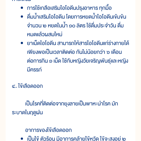
การใช้เกลือเสริมไอโอดีนปรุงอาหาร ทุกมื้อ
ดื่มน้ำเสริมไอโอดีน โดยการหยดน้ำไอโอดีนเข้มข้น
จำนวน ๒ หยดในน้ำ ๑๐ ลิตร ใช้ดื่มประจำวัน ดื่ม
หมดแล้วผสมใหม่
ยาเม็ดไอโอดีน สามารถให้สารไอโอดีนแก่ร่างกายได้
เพียงพอเป็นเวลาติดต่อ กันไม่น้อยกว่า ๖ เดือน
ต่อการกิน ๑ เม็ด ใช้กับหญิงวัยเจริญพันธุ์และหญิง
มีครรภ์
๔. ไข้เลือดออก
เป็นโรคที่ติดต่อจากยุงลายเป็นพาหะนำโรค มัก
ระบาดในฤดูฝน
อาการของไข้เลือดออก
เป็นไข้ ตัวร้อน มีอาการคล้ายไข้หวัด ไข้จะสูงอยู่ ๒