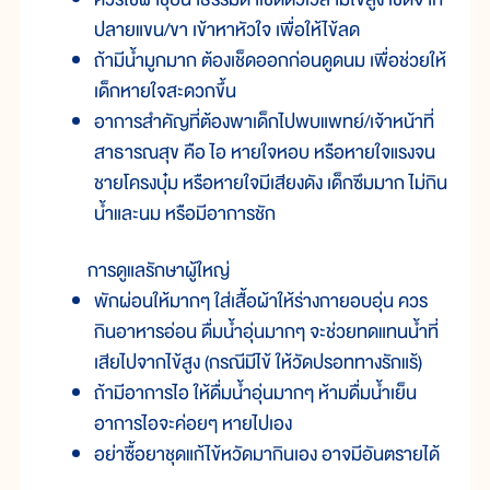
ปลายแขน/ขา เข้าหาหัวใจ เพื่อให้ไข้ลด
ถ้ามีน้ำมูกมาก ต้องเช็ดออกก่อนดูดนม เพื่อช่วยให้
เด็กหายใจสะดวกขึ้น
อาการสำคัญที่ต้องพาเด็กไปพบแพทย์/เจ้าหน้าที่
สาธารณสุข คือ ไอ หายใจหอบ หรือหายใจแรงจน
ชายโครงบุ๋ม หรือหายใจมีเสียงดัง เด็กซึมมาก ไม่กิน
น้ำและนม หรือมีอาการชัก
การดูแลรักษาผู้ใหญ่
พักผ่อนให้มากๆ ใส่เสื้อผ้าให้ร่างกายอบอุ่น ควร
กินอาหารอ่อน ดื่มน้ำอุ่นมากๆ จะช่วยทดแทนน้ำที่
เสียไปจากไข้สูง (กรณีมีไข้ ให้วัดปรอททางรักแร้)
ถ้ามีอาการไอ ให้ดื่มน้ำอุ่นมากๆ ห้ามดื่มน้ำเย็น
อาการไอจะค่อยๆ หายไปเอง
อย่าซื้อยาชุดแก้ไข้หวัดมากินเอง อาจมีอันตรายได้