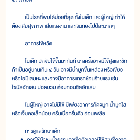
เป็นโรคที่พบได้บ่อยที่สุด ทั้งในเด็ก และผู้ใหญ่ ทำให้
ต้องเสียสุขภาพ เสียแรงงาน และเงินทองไปปีละมากๆ
อาการไข้หวัด
ในเด็ก มักจับไข้ขึ้นมาทันที บางครั้งอาจมีไข้สูงและชัก
ถ้าเป็นอยู่นานเกิน ๔ วัน อาจมีน้ำมูกขึ้นเหลือง หรือเขียว
หรือไอมีเสมหะ และอาจมีอาการแทรกซ้อนร้ายแรง เช่น
ไซนัสอักเสบ ปอดบวม ต่อมทอนซิลอักเสบ
ในผู้ใหญ่ อาจไม่มีไข้ มีเพียงอาการคัดจมูก น้ำมูกใส
หรือเจ็บคอเล็กน้อย ครั่นเนื้อครั่นตัว อ่อนเพลีย
การดูแลรักษาเด็ก
ควรใช้ผ้าชุบน้ำธรรมดาเช็ดตัวเวลามีไข้สูง เช็ดจาก