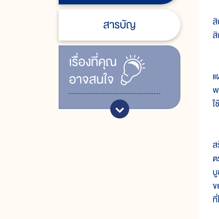
น
ส
สารบัญ
ส
เรื่ิองที่คุณ
ต
อาจสนใจ
แ
พ
ใช
ใ
ส
ต
บ
ข
ท