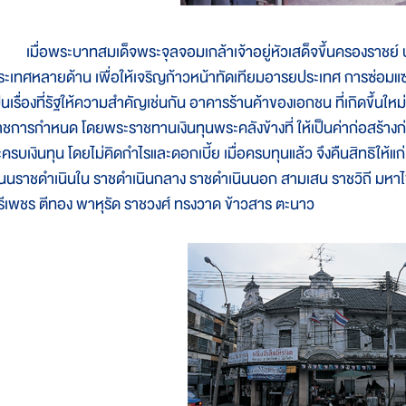
มื่อพระบาทสมเด็จพระจุลจอมเกล้าเจ้าอยู่หัวเสด็จขึ้นครองราชย์ 
ระเทศหลายด้าน เพื่อให้เจริญก้าวหน้าทัดเทียมอารยประเทศ การซ่อมแ
ป็นเรื่องที่รัฐให้ความสำคัญเช่นกัน อาคารร้านค้าของเอกชน ที่เกิดขึ้น
าชการกำหนด โดยพระราชทานเงินทุนพระคลังข้างที่ ให้เป็นค่าก่อสร้างก่
ครบเงินทุน โดยไม่คิดกำไรและดอกเบี้ย เมื่อครบทุนแล้ว จึงคืนสิทธิให้แก่เ
นนราชดำเนินใน ราชดำเนินกลาง ราชดำเนินนอก สามเสน ราชวิถี มห
รีเพชร ตีทอง พาหุรัด ราชวงศ์ ทรงวาด ข้าวสาร ตะนาว