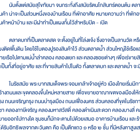
ับตั้งแต่สมัยสุโขทัยมา จนกระทั่งถึงสมัยรัตนโกสินทร์ตอนต้น ตลาดคงย
ินค้า น่าจะเป็นส่วนหนึ่งของบ้านเรือน ที่พักอาศัย หมายความว่า ที่พัก
ินค้าหน้าบ้าน และมีฝาทำเป็นแผงกั้นไว้สำหรับปิด - เปิด
ลาดบกที่เป็นตลาดสด จะตั้งอยู่ในที่โล่งแจ้ง ซึ่งอาจเป็นลานวัด หร
ผงติดพื้นดิน โดยใช้ใบตองปูรองสินค้าไว้ ส่วนตลาดน้ำ ส่วนใหญ่ใช้เรือแล
ายเรือไปตามแม่น้ำลำคลอง คลองแยก และคลองซอยต่างๆ เพื่อเร่ขายสินค
้เป็นทั้งที่อยู่อาศัย และที่ขายสินค้าไปในตัว ทั้งตลาดบก และตลาดน้ำ จะ
นรัชสมัย พระบาทสมเด็จพระจอมเกล้าเจ้าอยู่หัว เมืองไทยเริ่มมีกา
ร้างถนนและขุดคลองขึ้นใหม่หลายสาย เพื่อขยายอาณาเขตของเมืองให้กว้
รง ถนนเจริญกรุง ถนนบำรุงเมือง ถนนเฟื่องนคร ส่วนคลองที่ขุดในรัช
ูชา คลองภาษีเจริญ คลองมหาสวัสดิ์ คลองดำเนินสะดวก คลองบางลี่ คลอ
ยายออกไปทางใด ชุมชนก็มักจะตามไปด้วยเสมอ อาคารบ้านเรือน และร้านค้า
ี่ได้รับอิทธิพลจากตะวันตก คือ เป็นตึกแถว ๑ หรือ ๒ ชั้น ที่มีหลังคาสูง