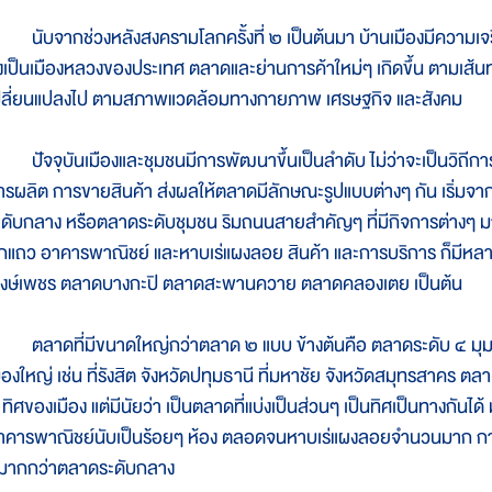
ับจากช่วงหลังสงครามโลกครั้งที่ ๒ เป็นต้นมา บ้านเมืองมีความเจ
ึ่งเป็นเมืองหลวงของประเทศ ตลาดและย่านการค้าใหม่ๆ เกิดขึ้น ตาม
ปลี่ยนแปลงไป ตามสภาพแวดล้อมทางกายภาพ เศรษฐกิจ และสังคม
ัจจุบันเมืองและชุมชนมีการพัฒนาขึ้นเป็นลำดับ ไม่ว่าจะเป็นวิถีการ
ารผลิต การขายสินค้า ส่งผลให้ตลาดมีลักษณะรูปแบบต่างๆ กัน เริ่มจ
ะดับกลาง หรือตลาดระดับชุมชน ริมถนนสายสำคัญๆ ที่มีกิจการต่างๆ
ึกแถว อาคารพาณิชย์ และหาบเร่แผงลอย สินค้า และการบริการ ก็มีหลา
งษ์เพชร ตลาดบางกะปิ ตลาดสะพานควาย ตลาดคลองเตย เป็นต้น
ลาดที่มีขนาดใหญ่กว่าตลาด ๒ แบบ ข้างต้นคือ ตลาดระดับ ๔ มุมเมือ
ืองใหญ่ เช่น ที่รังสิต จังหวัดปทุมธานี ที่มหาชัย จังหวัดสมุทรสาคร ตลาด
 ทิศของเมือง แต่มีนัยว่า เป็นตลาดที่แบ่งเป็นส่วนๆ เป็นทิศเป็นทาง
าคารพาณิชย์นับเป็นร้อยๆ ห้อง ตลอดจนหาบเร่แผงลอยจำนวนมาก การค
ี่มากกว่าตลาดระดับกลาง