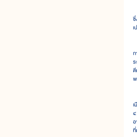
น
ซ
เ
ป
ก
ร
ต
พ
ต
เม
๔
อ
ท