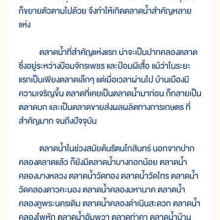
ก็ขยายตัวตามไปด้วย จึงทำให้เกิดตลาดน้ำสำคัญหลาย
แห่ง
ตลาดน้ำที่สำคัญแห่งแรก น่าจะเป็นปากคลองตลาด
ซึ่งอยู่ระหว่างป้อมจักรเพชร และป้อมผีเสื้อ แม้ว่าในระยะ
แรกเป็นเพียงตลาดเล็กๆ แต่เมื่อเวลาผ่านไป บ้านเมืองมี
ความเจริญขึ้น ตลาดที่เคยเป็นตลาดน้ำมาก่อน ก็กลายเป็น
ตลาดบก และเป็นตลาดขายส่งผลผลิตทางการเกษตร ที่
สำคัญมาก จนถึงปัจจุบัน
ตลาดน้ำในช่วงสมัยต้นรัตนโกสินทร์ นอกจากปาก
คลองตลาดแล้ว ก็ยังมีตลาดน้ำบางกอกน้อย ตลาดน้ำ
คลองบางหลวง ตลาดน้ำวัดทอง ตลาดน้ำวัดไทร ตลาดน้ำ
วัดคลองดาวคะนอง ตลาดน้ำคลองมหานาค ตลาดน้ำ
คลองคูพระนครเดิม ตลาดน้ำคลองดำเนินสะดวก ตลาดน้ำ
คลองโพหัก ตลาดน้ำอัมพวา ตลาดท่าคา ตลาดน้ำบ้าน