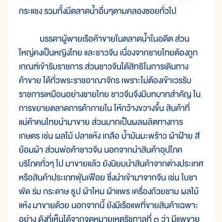
กระแชง รวมทั้งมีตลาดน้ำอื่นๆตามคลองซอยทั่วไป
บรรดาผู้พายเรือค้าขายในตลาดน้ำในอดีต ส่วน
ใหญ่คงเป็นหญิงไทย และชาวจีน เนื่องจากชายไทยต้องถูก
เกณฑ์เข้ารับราชการ ส่วนชาวจีนได้สิทธิในการเดินทาง
ค้าขาย ได้ทั่วพระราชอาณาจักร เพราะไม่ต้องเข้าเวรรับ
ราชการเหมือนอย่างชายไทย ชาวจีนจึงมีบทบาทสำคัญ ใน
การขยายตลาดการค้าภายใน ให้กว้างขวางขึ้น สินค้าที่
แม่ค้าคนไทยนำมาขาย ส่วนมากเป็นผลผลิตทางการ
เกษตร เช่น ผลไม้ ปลาแห้ง เกลือ น้ำมันมะพร้าว ผ้าฝ้าย สี
ย้อมผ้า ส่วนพ่อค้าชาวจีน นอกจากนำสินค้าอุปโภค
บริโภคทั่วๆ ไป มาขายแล้ว ยังนิยมนำสินค้าจากต่างประเทศ
หรือสินค้าประเภทฟุ่มเฟือย ซึ่งนำเข้ามาจากจีน เช่น ใบชา
พัด ร่ม กระดาษ ธูป ผ้าไหม ผ้าแพร เครื่องถ้วยชาม ผลไม้
แห้ง มาขายด้วย นอกจากนี้ ยังมีเรือแพที่ขายสินค้าเฉพาะ
อย่าง ดังที่เห็นได้จากจดหมายเหตุรัชกาลที่ ๓ ว่า มีแพขาย