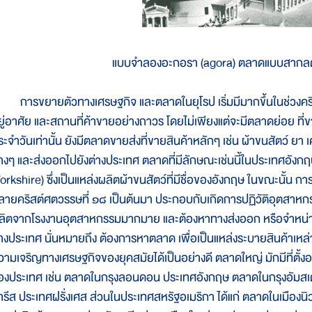
แบบจำลองอะกอรา (agora) ตลาดแบบสากล
ารขยายตัวทางเศรษฐกิจ และตลาดในยุโรป เริ่มมีมากขึ้นในช่วงคริสต์ศต
ยู่อาศัย และสถานที่ค้าขายอย่างถาวร โดยไม่เพียงแต่จะมีตลาดย่อย ที่ขาย
ระจำวันเท่านั้น ยังมีตลาดขายส่งที่ขายสินค้าหลักๆ เช่น ผ้าขนสัตว์ ยา 
่างๆ และส่งออกไปยังต่างประเทศ ตลาดที่มีลักษณะเช่นนี้ในประเทศอังก
Yorkshire) ซึ่งเป็นแหล่งผลิตผ้าขนสัตว์ที่มีชื่อของอังกฤษ ในขณะนั้น
ลายคริสต์ศตวรรษที่ ๑๘ เป็นต้นมา ประกอบกับเกิดการปฏิวัติอุตสาหกรรมข
ลิตจากโรงงานอุตสาหกรรมมากมาย และต้องหาทางส่งออก หรือจำหน่ายไปย
่างประเทศ นั่นหมายถึง ต้องการหาตลาด เพื่อเป็นแหล่งระบายสินค้าเหล่
วามเจริญทางเศรษฐกิจของยุคสมัยได้เป็นอย่างดี ตลาดใหญ่ มักมีที่ตั้ง
องประเทศ เช่น ตลาดในกรุงลอนดอน ประเทศอังกฤษ ตลาดในกรุงอัมสเต
ารีส ประเทศฝรั่งเศส ส่วนในประเทศสหรัฐอเมริกา ได้แก่ ตลาดในเมืองนิว