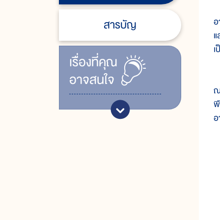
ห
อ
สารบัญ
แ
เ
เรื่ิองที่คุณ
อาจสนใจ
ล
ณ
พื
อ