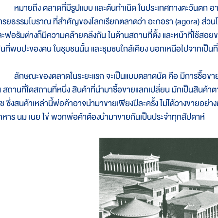
มายถึง ตลาดที่มีรูปแบบ และต้นกำเนิด ในประเทศทางตะวันตก อาณา
ารยธรรมโบราณ ที่สำคัญของโลกเรียกตลาดว่า อะกอรา (agora) ส่วนโร
ละฟอรัมต่างก็มีความคล้ายคลึงกัน ในด้านสถานที่ตั้ง และหน้าที่ใช้สอย
ป็นที่พบปะของคน ในชุมชนนั้น และชุมชนใกล้เคียง นอกเหนือไปจากเป็นที่
ักษณะของตลาดในระยะแรก จะเป็นแบบตลาดนัด คือ มีการซื้อขายสินค
 สถานที่ใดสถานที่หนึ่ง สินค้าที่นำมาซื้อขายแลกเปลี่ยน มักเป็นสินค้าตา
ช ซึ่งสินค้าเหล่านี้พ่อค้าอาจนำมาขายเพียงปีละครั้ง ไม่ได้วางขายอย่างถ
าหาร นม เนย ไข่ พวกพ่อค้าต้องนำมาขายกันเป็นประจำทุกสัปดาห์