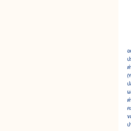
ก
อ
ป
ต
(
ป
ผ
ต
ค
ข
ป