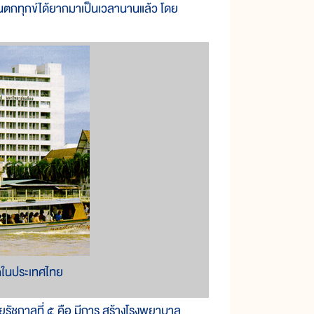
ตกทุกข์ได้ยากมาเป็นเวลานานแล้ว โดย
กในประเทศไทย
ัชกาลที่ ๕ คือ มีการ สร้างโรงพยาบาล