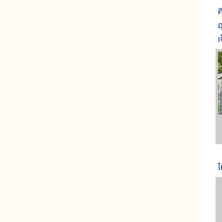
ศ
อ
เ
ส
ใ