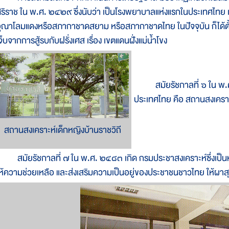
ิริราช ใน พ.ศ. ๒๔๒๙ ซึ่งนับว่า เป็นโรงพยาบาลแห่งแรกในประเทศไทย
ุณาโลมแดงหรือสภากาชาดสยาม หรือสภากาชาดไทย ในปัจจุบัน ก็ได้ตั้
จ็บจากการสู้รบกับฝรั่งเศส เรื่อง เขตแดนฝั่งแม่น้ำโขง
สมัยรัชกาลที่ ๖ ใน พ.ศ.
ประเทศไทย คือ สถานสงเคราะ
สถานสงเคราะห์เด็กหญิงบ้านราชวิถี
มัยรัชกาลที่ ๗ ใน พ.ศ. ๒๔๘๓ เกิด กรมประชาสงเคราะห์ซึ่งเป็นหน
ห้ความช่วยเหลือ และส่งเสริมความเป็นอยู่ของประชาชนชาวไทย ให้ผาส