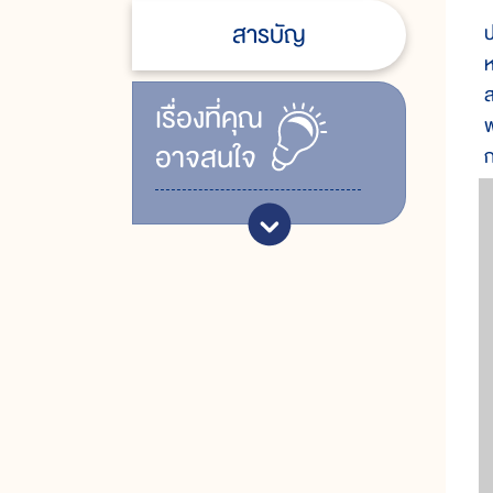
ใ
สารบัญ
ป
ห
ส
เรื่ิองที่คุณ
พ
อาจสนใจ
ก