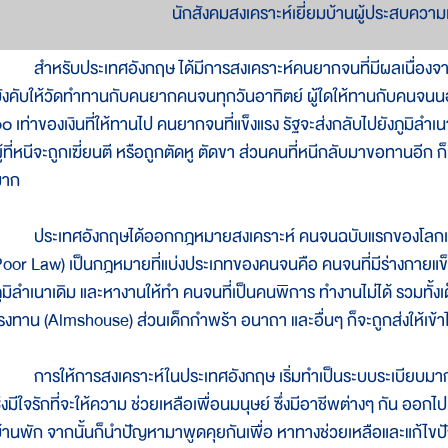
นักสังคมสงเคราะห์เยี่ยมบ้านผู้ประสบควา
ำหรับประเทศอังกฤษ ได้มีการสงเคราะห์คนยากจนที่มีผลเนื่องจ
ังคับให้วัดทำทานกับคนยากคนจนทุกวันอาทิตย์ ผู้ใดให้ทานกับคนจนน
๐ เท่าของเงินที่ให้ทานไป คนยากจนที่แข็งแรง รัฐจะส่งกลับไปยังภูมิลำ
ู้ที่หนีจะถูกเฆี่ยนตี หรือถูกตัดหู ตัดขา ส่วนคนที่หนีกลับมาขอทานอีก 
มาก
ระเทศอังกฤษได้ออกกฎหมายสงเคราะห์ คนจนฉบับแรกของโลกเรียกว่
oor Law) เป็นกฎหมายที่แบ่งประเภทของคนจนคือ คนจนที่มีร่างกายแข
ูมิลำเนาเดิม และหางานให้ทำ คนจนที่เป็นคนพิการ ทำงานไม่ได้ รวมทั้งเด็ก
รงทาน (Almshouse) ส่วนเด็กกำพร้า อนาถา และอื่นๆ ก็จะถูกส่งให้เข้าไป
ารให้การสงเคราะห์ในประเทศอังกฤษ เริ่มทำเป็นระบบระเบียบมากข
ึ่งมีใจรักที่จะให้ความ ช่วยเหลือเพื่อนมนุษย์ ซึ่งมีอาชีพต่างๆ กัน อ
้านพัก จากนั้นก็นำปัญหามาพูดคุยกันเพื่อ หาทางช่วยเหลือและแก้ไขปัญห