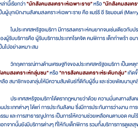
หล่านี้เรียกว่า
"นักสังคมสงเคราะห์เฉพาะราย"
หรือ
"นักสังคมสงเคร
ป็นผู้บุกเบิกงานสังคมสงเคราะห์เฉพาะราย คือ แมร์รี อี ริชมอนด์ (Ma
นประเทศสหรัฐอเมริกา มีการสงเคราะห์คนยากจนเช่นเดียวกับประเท
องผู้รับบริการคือ ผู้รับบริการประเภทโรคจิต คนพิการ เด็กกำพร้า อนาถา
ป็นไปอย่างเหมาะสม
ิกฤตการณ์ทางด้านเศรษฐกิจของประเทศสหรัฐอเมริกา เป็นเหตุการณ์ห
ังคมสงเคราะห์กลุ่มชน"
หรือ
"การสังคมสงเคราะห์ระดับกลุ่ม"
เกิดข
หลือ สมาชิกของกลุ่มให้มีความสัมพันธ์ที่ดีกับผู้อื่น และช่วยพัฒนาบ
ระเทศสหรัฐอเมริกาได้ตรากฎหมายว่าด้วย ความมั่นคงทางสังคม อ
นประเภทต่างๆ ได้แก่ การประกันสังคม ซึ่งมีการประกันการว่างงาน กา
รรม และการสาธารณูปการ เป็นการให้ความช่วยเหลือคนตาบอด คนไร้ที
อกจากนั้นยังมีบริการต่างๆ ที่ให้กับเด็กพิการ รวมทั้งบริการการดู