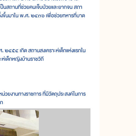
 เป็นสถานที่ช่วยคนเจ็บป่วยและยากจน สภา
งขึ้นมาใน พ.ศ. ๒๔๓๖ เพื่อช่วยทหารที่บาด
 ๒๔๕๔ เกิด สถานสงเคราะห์เด็กแห่งแรกใน
ห์เด็กหญิงบ้านราชวิถี
่วยงานทางราชการ ที่มีวัตถุประสงค์ในการ
ุก