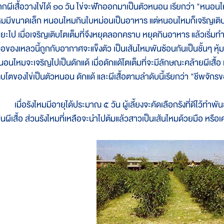
ากผีเสื้อวางไข่ได้ ๑๐ วัน ไข่จะฟักออกมาเป็นตัวหนอน เรียกว่า "หนอ
หมมีขนาดเล็ก หนอนไหมกินใบหม่อนเป็นอาหาร แต่หนอนไหมก็เจริญเติ
ะยะไป เมื่อเจริญเติบโตเต็มที่จึงหยุดลอกคราบ หยุดกินอาหาร แล้วเริ
ื่อของเหลวนี้ถูกกับอากาศจะแข็งตัว เป็นเส้นไหมพันซ้อนกันเป็นชั้นๆ หุ้ม
นอนไหมจะเจริญไปเป็นดักแด้ เมื่อดักแด้โตเต็มที่จะมีลักษณะคล้ายผีเสื
ติบโตของไข่เป็นตัวหนอน ดักแด้ และผีเสื้อตามลำดับนี้เรียกว่า "ชีพจัก
มื่อรังไหมมีอายุได้ประมาณ ๕ วัน ผู้เลี้ยงจะคัดเลือกรังที่ดีไว้ทำพัน
ป็นผีเสื้อ ส่วนรังไหมที่เหลือจะนำไปต้มแล้วสาวเป็นเส้นไหมด้วยมือ หรือเ