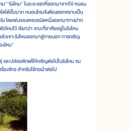
นไหม""รังไหม" ในระยะแรกที่ออกมาจากไข่ หนอน
บโตได้เร็วมาก หนอนไหมจึงต้องลอกคราบเป็น
่มทำรัง โดยพ่นของเหลวชนิดหนึ่งออกมาทางปาก
ตัวไหมไว้ เรียกว่า ขณะที่อาศัยอยู่ในรังไหม
้อ แล้วเจาะรังไหมออกมาสู่ภายนอก การเจริญ
รของไหม"
ธุ์ และปล่อยดักแด้ให้เจริญต่อไปในรังไหม จน
ครื่องจักร สำหรับใช้ทอผ้าต่อไป