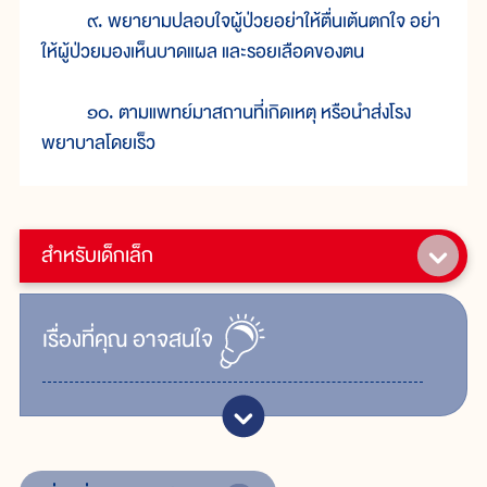
๙. พยายามปลอบใจผู้ป่วยอย่าให้ตื่นเต้นตกใจ อย่า
ให้ผู้ป่วยมองเห็นบาดแผล และรอยเลือดของตน
๑๐. ตามแพทย์มาสถานที่เกิดเหตุ หรือนำส่งโรง
พยาบาลโดยเร็ว
สำหรับเด็กเล็ก
เรื่ิองที่คุณ
อาจสนใจ