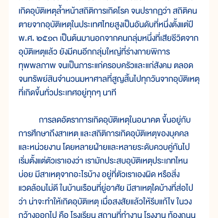
เกิดอุบัติเหตุล้ำหน้าสถิติการเกิดโรค จนปรากฏว่า สถิติคน
ตายจากอุบัติเหตุในประเทศไทยสูงเป็นอันดับที่หนึ่งตั้งแต่ปี
พ.ศ. ๒๕๑๓ เป็นต้นมานอกจากคนกลุ่มหนึ่งที่เสียชีวิตจาก
อุบัติเหตุแล้ว ยังมีคนอีกกลุ่มใหญ่ที่ร่างกายพิการ
ทุพพลภาพ จนเป็นภาระแก่ครอบครัวและแก่สังคม ตลอด
จนทรัพย์สินจำนวนมหาศาลที่สูญสิ้นไปทุกวันจากอุบัติเหตุ
ที่เกิดขึ้นทั่วประเทศอยู่ทุกๆ นาที
การลดอัตราการเกิดอุบัติเหตุในอนาคต ขึ้นอยู่กับ
การศึกษาถึงสาเหต ุและสถิติการเกิดอุบัติเหตุของบุคคล
และหน่วยงาน โดยหลายฝ่ายและหลายระดับควบคู่กันไป
เริ่มตั้งแต่ตัวเราเองว่า เรามักประสบอุบัติเหตุประเภทไหน
บ่อย มีสาเหตุจากอะไรบ้าง อยู่ที่ตัวเราเองผิด หรือสิ่ง
แวดล้อมไม่ดี ในบ้านเรือนที่ยู่อาศัย มีสาเหตุใดบ้างที่ส่อไป
ว่า น่าจะทำให้เกิดอุบัติเหตุ เมื่อสงสัยแล้วให้รีบแก้ไข ในวง
กว้างออกไป คือ โรงเรียน สถานที่ทำงาน โรงงาน ท้องถนน