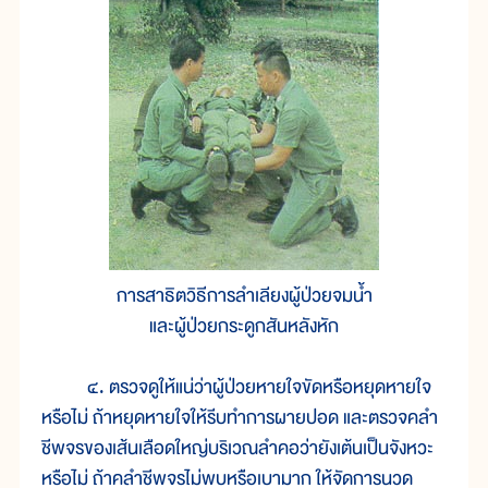
การสาธิตวิธีการลำเลียงผู้ป่วยจมน้ำ
และผู้ป่วยกระดูกสันหลังหัก
๔. ตรวจดูให้แน่ว่าผู้ป่วยหายใจขัดหรือหยุดหายใจ
หรือไม่ ถ้าหยุดหายใจให้รีบทำการผายปอด และตรวจคลำ
ชีพจรของเส้นเลือดใหญ่บริเวณลำคอว่ายังเต้นเป็นจังหวะ
หรือไม่ ถ้าคลำชีพจรไม่พบหรือเบามาก ให้จัดการนวด