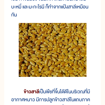
บะหมี่ และมะกะโรนี ก็ทำจากแป้งสาลีเหมือน
กัน
ข้าวสาลี
เป็นพืชที่ขึ้นได้ดีในบริเวณที่มี
อากาศหนาว มีการปลูกข้าวสาลีในแถบภาค