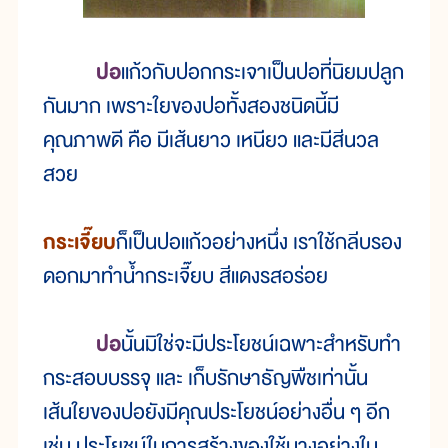
ปอ
แก้วกับปอกกระเจาเป็นปอที่นิยมปลูก
กันมาก เพราะใยของปอทั้งสองชนิดนี้มี
คุณภาพดี คือ มีเส้นยาว เหนียว และมีสีนวล
สวย
กระเจี๊ยบ
ก็เป็นปอแก้วอย่างหนึ่ง เราใช้กลีบรอง
ดอกมาทำน้ำกระเจี๊ยบ สีแดงรสอร่อย
ปอ
นั้นมิใช่จะมีประโยชน์เฉพาะสำหรับทำ
กระสอบบรรจุ และ เก็บรักษาธัญพืชเท่านั้น
เส้นใยของปอยังมีคุณประโยชน์อย่างอื่น ๆ อีก
เช่น ประโยชน์ในการสร้างของใช้บางอย่างใน