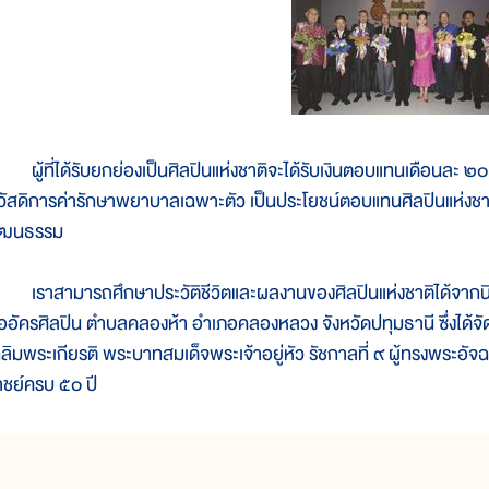
ู้ที่ได้รับยกย่องเป็นศิลปินแห่งชาติจะได้รับเงินตอบแทนเดือนละ ๒๐,
วัสดิการค่ารักษาพยาบาลเฉพาะตัว เป็นประโยชน์ตอบแทนศิลปินแห่งชาติ
ัฒนธรรม
ราสามารถศึกษาประวัติชีวิตและผลงานของศิลปินแห่งชาติได้จากนิท
ออัครศิลปิน ตำบลคลองห้า อำเภอคลองหลวง จังหวัดปทุมธานี ซึ่งได้จัดส
ฉลิมพระเกียรติ พระบาทสมเด็จพระเจ้าอยู่หัว รัชกาลที่ ๙ ผู้ทรงพระอั
าชย์ครบ ๕๐ ปี