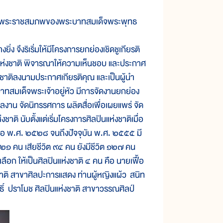
็นวันพระราชสมภพของพระบาทสมเด็จพระพุทธ
 จึงริเริ่มให้มีโครงการยกย่องเชิดชูเกียรติ
แห่งชาติ พิจารณาให้ความเห็นชอบ และประกาศ
าติลงนามประกาศเกียรติคุณ และเป็นผู้นำ
บาทสมเด็จพระเจ้าอยู่หัว มีการจัดงานยกย่อง
งผลงาน จัดนิทรรศการ ผลิตสื่อเพื่อเผยแพร่ จัด
ิ นับตั้งแต่เริ่มโครงการศิลปินแห่งชาติเมื่อ
่อ พ.ศ. ๒๕๒๘ จนถึงปัจจุบัน พ.ศ. ๒๕๕๕ มี
น ๒๒๑ คน เสียชีวิต ๙๔ คน ยังมีชีวิต ๑๒๗ คน
เลือก ให้เป็นศิลปินแห่งชาติ ๔ คน คือ นายเฟื้อ
ชาติ สาขาศิลปะการแสดง ท่านผู้หญิงแผ้ว สนิท
ธิ์ ปราโมช ศิลปินแห่งชาติ สาขาวรรณศิลป์