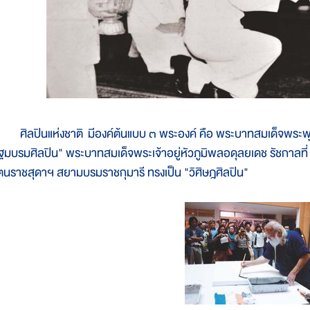
ิลปินแห่งชาติ มีองค์ต้นแบบ ๓ พระองค์ คือ พระบาทสมเด็จพระพุทธ
ฐมบรมศิลปิน" พระบาทสมเด็จพระเจ้าอยู่หัวภูมิพลอดุลยเดช รัชกาลที่
ัตนราชสุดาฯ สยามบรมราชกุมารี ทรงเป็น "วิศิษฎศิลปิน"