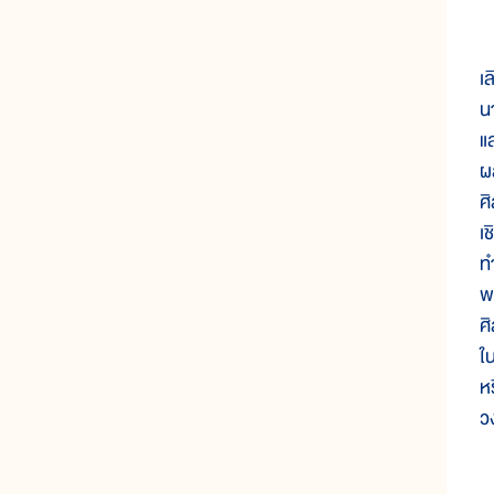
ว
เ
น
แ
ผ
ศ
เ
ท
พ
ศ
ใ
ห
ว