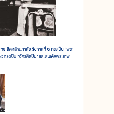
เลิศหล้านภาลัย รัชกาลที่ ๒ ทรงเป็น "พระ
 ๙ ทรงเป็น "อัครศิลปิน" และสมเด็จพระเทพ