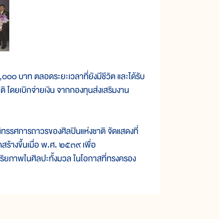
๐๐๐ บาท ตลอดระยะเวลาที่ยังมีชีวิต และได้รับ
 โดยเบิกจ่ายเงิน จากกองทุนส่งเสริมงาน
รรศการถาวรของศิลปินแห่งชาติ จัดแสดงที่
ร้างขึ้นเมื่อ พ.ศ. ๒๕๓๙ เพื่อ
จฉริยภาพในศิลปะทั้งมวล ในโอกาสที่ทรงครอง