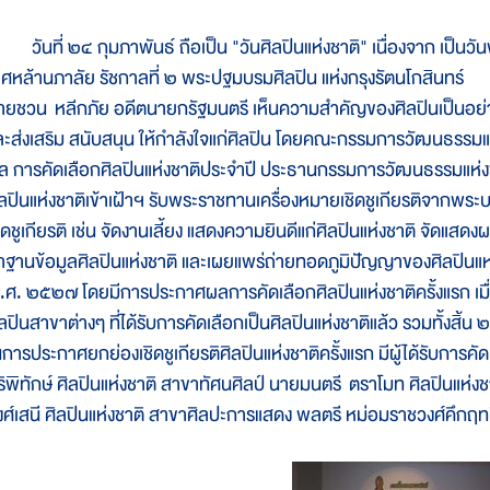
ันที่ ๒๔ กุมภาพันธ์ ถือเป็น "วันศิลปินแห่งชาติ" เนื่องจาก เป
ลิศหล้านภาลัย รัชกาลที่ ๒ พระปฐมบรมศิลปิน แห่งกรุงรัตนโกสินทร์
ายชวน หลีกภัย อดีตนายกรัฐมนตรี เห็นความสำคัญของศิลปินเป็นอย่างยิ่ง
ละส่งเสริม สนับสนุน ให้กำลังใจแก่ศิลปิน โดยคณะกรรมการวัฒนธรรม
ล การคัดเลือกศิลปินแห่งชาติประจำปี ประธานกรรมการวัฒนธรรมแห่งช
ิลปินแห่งชาติเข้าเฝ้าฯ รับพระราชทานเครื่องหมายเชิดชูเกียรติจากพระ
ชิดชูเกียรติ เช่น จัดงานเลี้ยง แสดงความยินดีแก่ศิลปินแห่งชาติ จัดแสด
ำฐานข้อมูลศิลปินแห่งชาติ และเผยแพร่ถ่ายทอดภูมิปัญญาของศิลปินแห่งชาต
.ศ. ๒๕๒๗ โดยมีการประกาศผลการคัดเลือกศิลปินแห่งชาติครั้งแรก เมื
ิลปินสาขาต่างๆ ที่ได้รับการคัดเลือกเป็นศิลปินแห่งชาติแล้ว รวมทั้งสิ้
นการประกาศยกย่องเชิดชูเกียรติศิลปินแห่งชาติครั้งแรก มีผู้ได้รับการคัด
ริพิทักษ์ ศิลปินแห่งชาติ สาขาทัศนศิลป์ นายมนตรี ตราโมท ศิลปินแห่ง
งศ์เสนี ศิลปินแห่งชาติ สาขาศิลปะการแสดง พลตรี หม่อมราชวงศ์คึกฤท