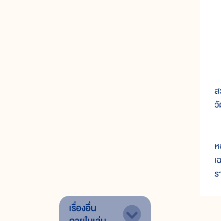
ผ
ส
ว
เ
ห
เ
ร
เรื่องอื่น