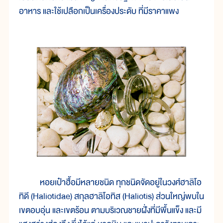
อาหาร และใช้เปลือกเป็นเครื่องประดับ ที่มีราคาแพง
หอยเป๋าฮื้อมีหลายชนิด ทุกชนิดจัดอยู่ในวงศ์ฮาลิโอ
ทิดี (Haliotidae) สกุลฮาลิโอทิส (Haliotis) ส่วนใหญ่พบใน
เขตอบอุ่น และเขตร้อน ตามบริเวณชายฝั่งที่มีพื้นแข็ง และมี