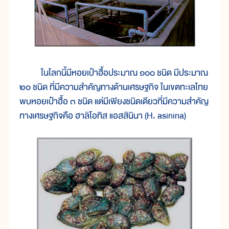
ในโลกนี้มีหอยเป๋าฮื้อประมาณ ๑๐๐ ชนิด มีประมาณ
๒๐ ชนิด ที่มีความสำคัญทางด้านเศรษฐกิจ ในเขตทะเลไทย
พบหอยเป๋าฮื้อ ๓ ชนิด แต่มีเพียงชนิดเดียวที่มีความสำคัญ
ทางเศรษฐกิจคือ ฮาลิโอทิส แอสสินินา (H. asinina)