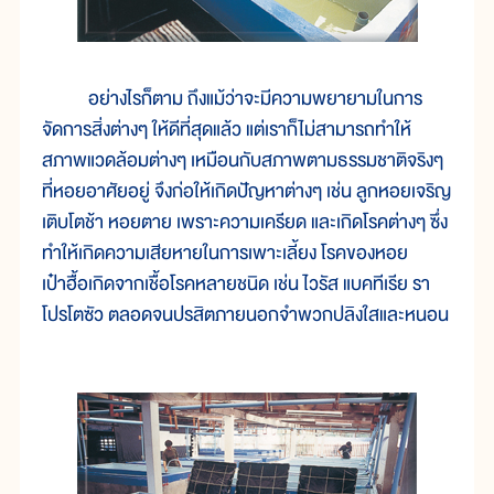
อย่างไรก็ตาม ถึงแม้ว่าจะมีความพยายามในการ
จัดการสิ่งต่างๆ ให้ดีที่สุดแล้ว แต่เราก็ไม่สามารถทำให้
สภาพแวดล้อมต่างๆ เหมือนกับสภาพตามธรรมชาติจริงๆ
ที่หอยอาศัยอยู่ จึงก่อให้เกิดปัญหาต่างๆ เช่น ลูกหอยเจริญ
เติบโตช้า หอยตาย เพราะความเครียด และเกิดโรคต่างๆ ซึ่ง
ทำให้เกิดความเสียหายในการเพาะเลี้ยง โรคของหอย
เป๋าฮื้อเกิดจากเชื้อโรคหลายชนิด เช่น ไวรัส แบคทีเรีย รา
โปรโตซัว ตลอดจนปรสิตภายนอกจำพวกปลิงใสและหนอน