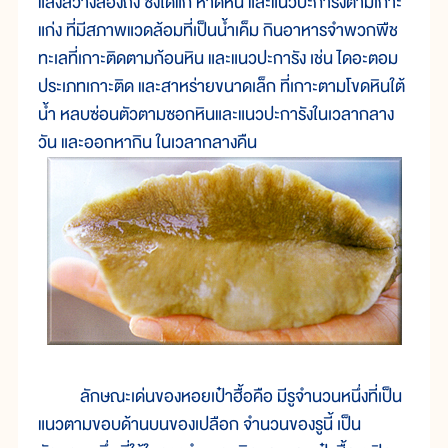
แสงสว่างส่องถึง ซึ่งได้แก่ หาดหิน และแนวปะการังตามเกาะ
แก่ง ที่มีสภาพแวดล้อมที่เป็นน้ำเค็ม กินอาหารจำพวกพืช
ทะเลที่เกาะติดตามก้อนหิน และแนวปะการัง เช่น ไดอะตอม
ประเภทเกาะติด และสาหร่ายขนาดเล็ก ที่เกาะตามโขดหินใต้
น้ำ หลบซ่อนตัวตามซอกหินและแนวปะการังในเวลากลาง
วัน และออกหากิน ในเวลากลางคืน
ลักษณะเด่นของหอยเป๋าฮื้อคือ มีรูจำนวนหนึ่งที่เป็น
แนวตามขอบด้านบนของเปลือก จำนวนของรูนี้ เป็น