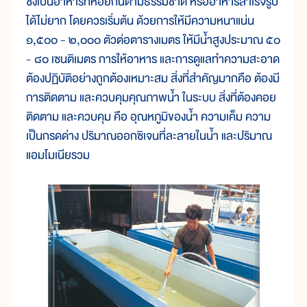
ซึ่งเป็นอาหารที่หอยกินตามธรรมชาติ หรืออาหารสำเร็จรูป
ได้ไม่ยาก โดยควรเริ่มต้น ด้วยการให้มีความหนาแน่น
๑,๕๐๐ - ๒,๐๐๐ ตัวต่อตารางเมตร ให้มีน้ำสูงประมาณ ๕๐
- ๘๐ เซนติเมตร การให้อาหาร และการดูแลทำความสะอาด
ต้องปฏิบัติอย่างถูกต้องเหมาะสม สิ่งที่สำคัญมากคือ ต้องมี
การติดตาม และควบคุมคุณภาพน้ำ ในระบบ สิ่งที่ต้องคอย
ติดตาม และควบคุม คือ อุณหภูมิของน้ำ ความเค็ม ความ
เป็นกรดด่าง ปริมาณออกซิเจนที่ละลายในน้ำ และปริมาณ
แอมโมเนียรวม