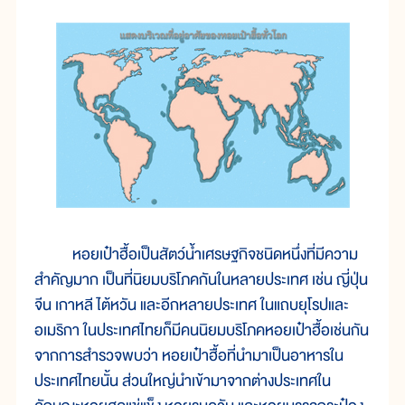
หอยเป๋าฮื้อเป็นสัตว์น้ำเศรษฐกิจชนิดหนึ่งที่มีความ
สำคัญมาก เป็นที่นิยมบริโภคกันในหลายประเทศ เช่น ญี่ปุ่น
จีน เกาหลี ไต้หวัน และอีกหลายประเทศ ในแถบยุโรปและ
อเมริกา ในประเทศไทยก็มีคนนิยมบริโภคหอยเป๋าฮื้อเช่นกัน
จากการสำรวจพบว่า หอยเป๋าฮื้อที่นำมาเป็นอาหารใน
ประเทศไทยนั้น ส่วนใหญ่นำเข้ามาจากต่างประเทศใน