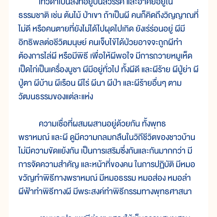
เทวดาเป็นสิ่งที่อยู่บนสวรรค์ และอาศัยอยู่ใน
ธรรมชาติ เช่น ต้นไม้ ป่าเขา ถ้าเป็นผี คนก็คิดถึงวิญญาณที่
ไม่ดี หรือคนตายที่ยังไม่ได้ไปผุดไปเกิด ยังเร่ร่อนอยู่ ผีมี
อิทธิพลต่อชีวิตมนุษย์ คนเจ็บไข้ได้ป่วยอาจจะถูกผีทำ
ต้องการไล่ผี หรือมีพิธี เพื่อให้ผีพอใจ มีการถวายหมูเห็ด
เป็ดไก่เป็นเครื่องบูชา ผีมีอยู่ทั่วไป ทั้งผีดี และผีร้าย ผีปู่ย่า ผี
ปู่ตา ผีบ้าน ผีเรือน ผีไร่ ผีนา ผีป่า และผีร้ายอื่นๆ ตาม
วัฒนธรรมของแต่ละแห่ง
ความเชื่อที่ผสมผสานอยู่ด้วยกัน ทั้งพุทธ
พราหมณ์ และผี ดูมีความกลมกลืนในวิถีชีวิตของชาวบ้าน
ไม่มีความขัดแย้งกัน เป็นการเสริมซึ่งกันและกันมากกว่า มี
การจัดความสำคัญ และหน้าที่ของคน ในการปฏิบัติ มีหมอ
ขวัญทำพิธีทางพราหมณ์ มีหมอธรรม หมอส่อง หมอลำ
ผีฟ้าทำพิธีทางผี มีพระสงค์ทำพิธีกรรมทางพุทธศาสนา