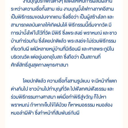
งานบุญประเพณีต่างๆ แสดงให้เห็นการผสมผสาน
ระหว่างความเชื่อทั้งสาม เช่น งานบุญบั้งไฟทางภาคอีสาน
เป็นพิธีกรรมขอฝนจากแถน ซึ่งเชื่อว่า เป็นผู้สร้างโลก และ
สามารถดลบันดาลให้เกิดฝนได้ พิธีกรรมนี้เริ่มจากวัด มี
การนำบั้งไฟไปไว้ที่วัด มีพิธี ซึ่งพระสงฆ์ พราหมณ์ และชาว
บ้านทำร่วมกัน ซึ่งโดยปกติแล้ว พระสงฆ์จะไม่ร่วมพิธีกรรม
เกี่ยวกับผี แต่มีหลายหมู่บ้านที่มีเรือนผี และศาลพระภูมิใน
บริเวณวัด แต่อยู่นอกอุโบสถ ซึ่งถือว่า เป็นสถานที่
ศักดิ์สิทธิ์สูงสุดทางพุทธศาสนา
โดยปกติแล้ว ความเชื่อทั้งสามรูปแบบ จะมีหน้าที่แตก
ต่างกันไป ชาวบ้านไปทำบุญที่วัด ไปฟังเทศน์ฟังธรรม และ
ร่วมพิธีกรรมทางศาสนา แต่เมื่อทำพิธีสู่ขวัญ ก็ไปหา
พราหมณ์ ถ้าหากเจ็บไข้ได้ป่วย ก็หาหมอธรรม หมอส่อง
หมอลำผีฟ้า ซึ่งทำหน้าที่สัมพันธ์กับผี