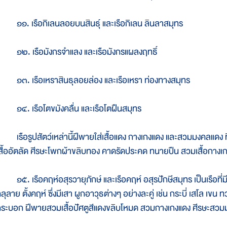
๑. เรือกิเลนลอยบนสินธุ์ และเรือกิเลน ลินลาสมุทร
๒. เรือมังกรจำแลง และเรือมังกรแผลงฤทธิ์
๓. เรือเหราสินธุลอยล่อง และเรือเหรา ท่องทางสมุทร
๔. เรือโตขมังคลื่น และเรือโตฝืนสมุทร
รือรูปสัตว์เหล่านี้ฝีพายใส่เสื้อแดง กางเกงแดง และสวมมงคลแดง ท
สื้ออัตลัด ศีรษะโพกผ้าขลิบทอง คาดรัดประคด ทนายปืน สวมเสื้อกาง
๕. เรือคฤห์อสุรวายุภักษ์ และเรือคฤห์ อสุรปักษีสมุทร เป็นเรือที่ม
ลุลาย ตั้งคฤห์ ซึ่งมีเสา ผูกอาวุธต่างๆ อย่างละคู่ เช่น กระบี่ เสโล เขน ทว
ระบอก ฝีพายสวมเสื้อปัศตูสีแดงขลิบโหมด สวมกางเกงแดง ศีรษะสว