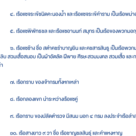
. เรือแซจระเข้ชนิดคะนองน้ำ และเรือแซจระเข้คำราม เป็นเรือพม่
๕. เรือแซพิพัทธชล และเรือแซอานนท์ สมุทร เป็นเรือของพวกม
. เรือแซช้าง ชื่อ สตำคชรำบาญยิน และคชสารสินธู เป็นเรือพวกม
ลิบ สวมเสื้อสนอบ เป็นผ้าอัตลัด ฝีพาย ศีรษะสวมมงคล สวมเสื้อ และกาง
ลำ
๗. เรือกราบ ของเจ้ากรมทั้งหกเหล่า
. เรือกลองแขก นำระหว่างเรือแซคู่
๙. เรือกราบ ของปลัดตำรวจ มีสนม นอก ๔ กรม ลงประจำเรือลำ
๐. เรือสางยาว ๙ วา ชื่อ เรือชาญชลสินธุ์ และคำแหงหาญ