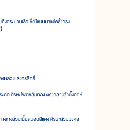
ระบวนเรือ ซึ่งมีแบบมาแต่ครั้งกรุง
ี้
งหลวงแสงศรสิทธิ์
ดประคด ศีรษะโพกขลิบทอง ตรงกลางลำตั้งคฤห์
กางเกงสวมเนื้อสนอบสีแดง ศีรษะสวมมงคล