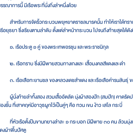
รรณาการนี้ มีเรือพระที่นั่งกิ่งลำหนึ่งด้วย
ำหรับการจัดริ้วกระบวนพยุหยาตราชลมารคนั้น ทำให้เราได้ทราบถึงก
รีอยุธยา ซึ่งเรียงตามลำดับ ตั้งแต่ลำหน้ากระบวน ไปจนถึงท้ายสุดได้ดังน
. เรือประตู ๑ คู่ ของพระเทพอรชุน และพระราชนิกุล
. เรือกราบ ซึ่งมีฝีพายสวมกางเกงและ เสื้อมงคลสีแดงและดำ
. เรือเสือทะยานชล ของหลวงเดชสำแดง และเรือเสือคำรนสินธุ์ ขอ
ู้นั่งท้ายลำทั้งสอง สวมเสื้ออัตลัด นุ่งผ้าสองปัก (สมปัก) คาดรั
องชั้น ที่เสาคฤห์มีอาวุธผูกไว้เป็นคู่ๆ คือ ทวน เขน ง้าว เสโล กระบี่
ี่หัวเรือตั้งปืนขานกยางลำละ ๑ กระบอก มีฝีพาย ๓๐ คน ล้วนนุ่ง
ดงผ้าพื้นปัศตู