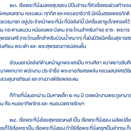
๓. เรือพระที่นั่งมงคลสุบรรณ มีปืนจ่ารง ที่หัวเรือตรงช่วงเท้าของร
ิเศษสงคราม หลวงชนะ ทุกทิศ และหลวงฤทธิวารี มีหมื่นสรรเพชรภักดี แล
วยวรนารถ อยู่ประจำหน้าพระที่นั่ง ที่บัลลังก์นี้ มีเครื่องราชูปโภคทอ
้น กระดานชนวน หม้อลงพระบังคน (กระโถนสำหรับถ่าย) ธาร- พระกร 
ุพรรณศรี (กระโถนเล็กสำหรับบ้วนน้ำหมาก) ทั้งยังมีวิชนีเครื่องสุธารสช
ชิงเทียน พระเต้า และ พระสุพรรณภาชน์สองชั้น
่วนนอกบัลลังก์ด้านหน้าผูกพระแสงปืน คาบศิลา ขนาดยาวสิบคืบ ป
นาดหกบาท พนักงาน ประจำชื่อ พระยาอภัยศรเพลิง หลวงเสน่ห์ศรวิชิต 
ลวงสุนทรภิรมย์ และจางวางพิชัยพลระดม
ี่ท้ายที่นั่งนอกม่าน มีมหาดเล็ก ๒ คน มี เวรพนักงานพระภูษาม
น คือ หมอยาทิพจักร และ หมอนวดราชรักษา
๔. เรือพระที่นั่งไชยสุพรรณหงส์ เป็น เรือพระที่นั่งรอง ผลัดเปลี่ยนกั
ชยก็ใช้เรือเหราเป็น เรือพระที่นั่งรอง ถ้าใช้เรือพระที่นั่งครุฑเป็นลำทรง ก็