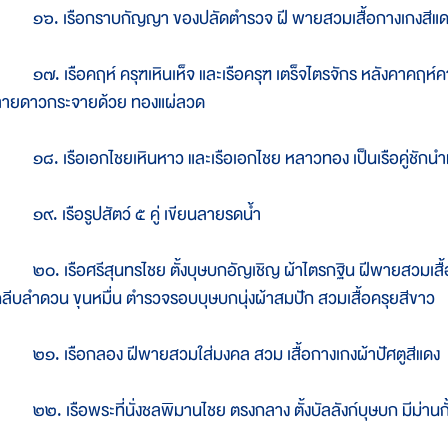
๖. เรือกราบกัญญา ของปลัดตำรวจ ฝี พายสวมเสื้อกางเกงสีแดงย
๗. เรือคฤห์ ครุฑเหินเห็จ และเรือครุฑ เตร็จไตรจักร หลังคาคฤห์ค
ลายดาวกระจายด้วย ทองแผ่ลวด
๘. เรือเอกไชยเหินหาว และเรือเอกไชย หลาวทอง เป็นเรือคู่ชักนำ
๙. เรือรูปสัตว์ ๕ คู่ เขียนลายรดน้ำ
๐. เรือศรีสุนทรไชย ตั้งบุษบกอัญเชิญ ผ้าไตรกฐิน ฝีพายสวมเสื้
ลีบลำดวน ขุนหมื่น ตำรวจรอบบุษบกนุ่งผ้าสมปัก สวมเสื้อครุยสีขาว
๑. เรือกลอง ฝีพายสวมใส่มงคล สวม เสื้อกางเกงผ้าปัศตูสีแดง
๒. เรือพระที่นั่งชลพิมานไชย ตรงกลาง ตั้งบัลลังก์บุษบก มีม่านก