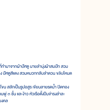
ี่ทำมาจากผ้าปัศตู นายลำนุ่งผ้าสมปัก สวม
เกง ปัศตูสีแดง สวมหมวกกลีบลำดวน ขลิบโหมด
ีโขน สลักเป็นรูปอสูร เขียนลายรดน้ำ ปิดทอง
นพู่ ๓ ชั้น และง้าว หัวเรือตั้งปืนจ่ารงลำละ
มมงคล