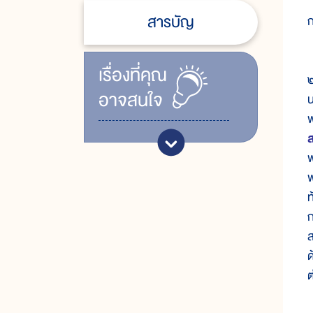
ก
สารบัญ
ก
ส
เรื่ิองที่คุณ
๒
อาจสนใจ
น
พ
พ
พ
ท
ก
ส
ด
ต