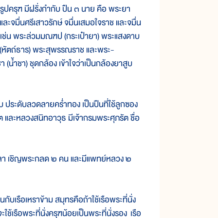
ูปครุฑ มีฝรั่งกำกับ ปืน ๓ นาย คือ พระยา
ะจมื่นศรีเสาวรักษ์ จมื่นเสมอใจราช และจมื่น
ดไว้ เช่น พระล่วมมณฑป (กระเป๋ายา) พระแสงดาบ
(หัตถ์ธาร) พระสุพรรณราช และพระ-
า (น้ำชา) ชุดกล้อง เข้าใจว่าเป็นกล้องยาสูบ
ระดับลวดลายคร่ำทอง เป็นปืนที่ใช้ลูกซอง
และหลวงสนิทอาวุธ มีเจ้ากรมพระศุภรัต ชื่อ
าลา เชิญพระกลด ๒ คน และมีแพทย์หลวง ๒
บเรือเหราข้าม สมุทรคือถ้าใช้เรือพระที่นั่ง
จะใช้เรือพระที่นั่งครุฑน้อยเป็นพระที่นั่งรอง เรือ