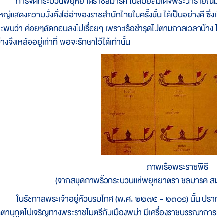
ารจัดกระบวนพยุหยาตราชลมารค ในสมัยสมเด็จพระนารายณ์มหาราช ที
หญ่แสดงความมั่งคั่งโอ่อ่าของราชสำนักไทยในครั้งนั้น ได้เป็นอย่างดี ซึ่
ะพบว่า ค่อยๆตัดทอนลงไปเรื่อยๆ เพราะเรือชำรุดไปตามกาลเวลาบ้าง ไม่
้างจึงเหลืออยู่เท่าที่ พอจะรักษาไว้ได้เท่านั้น
ภาพเรือพระราชพิธี
(จากสมุดภาพริ้วกระบวนแห่พยุหยาตรา ชลมารค ส
นรัชกาลพระเจ้าอยู่หัวบรมโกศ (พ.ศ. ๒๒๗๕ - ๒๓๐๑) นั้น ปราก
ูตานุทูตไปเจริญทางพระราชไมตรีกับเมืองพม่า มีเครื่องราชบรรณากา