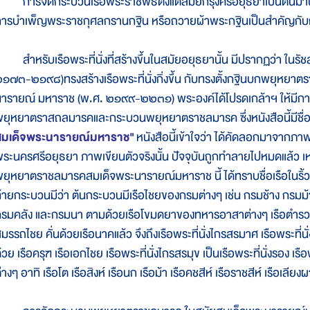
ารจัดกระบวนเรือพระราชพิธีตั้งแต่สมัยกรุงศรีอยุธยาเป็นต้นมา
ารบำเพ็ญพระราชกุศลกรานกฐิน หรือถวายผ้าพระกฐินเป็นสำคัญกับกา
ำหรับเรือพระที่นั่งที่สร้างขึ้นในสมัยอยุธยานั้น มีปรากฏว่า ในร
๑๗๓-๒๑๙๘)ทรงสร้างเรือพระที่นั่งกิ่งขึ้น กับทรงตั้งกฐินบกพยุหยาตร
ารายณ์ มหาราช (พ.ศ. ๒๑๙๙-๒๒๓๑) พระองค์ได้โปรดเกล้าฯ ให้มีการเ
ยุหยาตราสถลมารคและกระบวนพยุหยาตราชลมารค ซึ่งหนังสือนี้มีชื่อ
สมเด็จพระนารายณ์มหาราช"
หนังสือนี้เข้าใจว่า ได้คัดลอกมาจากภาพ
ระนครศรีอยุธยา ภาพเขียนตัวจริงนั้น ปัจจุบันถูกทำลายไปหมดแล้ว เห
ยุหยาตราชลมารคสมเด็จพระนารายณ์มหาราช นี้ ได้ทราบชื่อเรือในริ้
้ายกระบวนมีว่า ต้นกระบวนมีเรือไชยของกรมต่างๆ เช่น กรมช้าง กรม
รมคลัง และกรมนา ตามด้วยเรือโขมดยาของทหารอาสาต่างๆ เรือตำรวจเร
มรรถไชย คั่นด้วยเรือนาคแล้ว จึงถึงเรือพระที่นั่งไกรสรมาศ เรือพระที่น
้วย เรือครุฑ เรือเอกไชย เรือพระที่นั่งไกรสรมุข เป็นเรือพระที่นั่งรอง เรือ
่างๆ อาทิ เรือโต เรือสิงห์ เรือนก เรือม้า เรือคชสีห์ เรือราชสีห์ เรือเลี