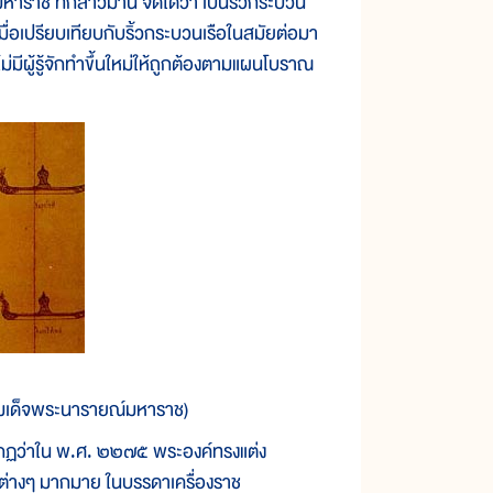
่กล่าวมานี้ จัดได้ว่า เป็นริ้วกระบวน
งเมื่อเปรียบเทียบกับริ้วกระบวนเรือในสมัยต่อมา
มีผู้รู้จักทำขึ้นใหม่ให้ถูกต้องตามแผนโบราณ
มเด็จพระนารายณ์มหาราช)
ฏว่าใน พ.ศ. ๒๒๗๕ พระองค์ทรงแต่ง
รต่างๆ มากมาย ในบรรดาเครื่องราช