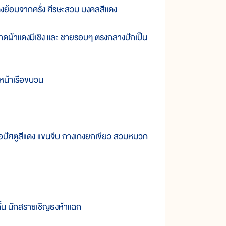
้อมจากครั่ง ศีรษะสวม มงคลสีแดง
าดผ้าแดงมีเชิง และ ชายรอบๆ ตรงกลางปักเป็น
หน้าเรือขบวน
อปัศตูสีแดง แขนจีบ กางเกงยกเขียว สวมหมวก
ั้น นักสราชเชิญธงห้าแฉก