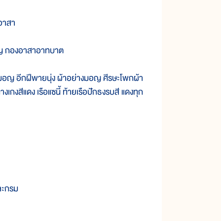
าอาสา
อญ กองอาสาอาทบาต
อญ อีกฝีพายนุ่ง ผ้าอย่างมอญ ศีรษะโพกผ้า
เกงสีแดง เรือแซนี้ ท้ายเรือปักธงรบสี แดงทุก
ละกรม