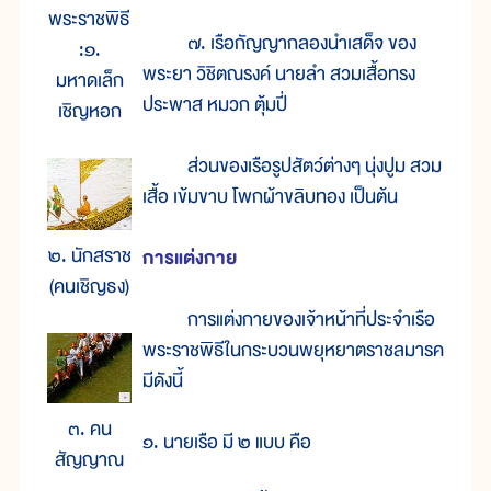
พระราชพิธี
๗. เรือกัญญากลองนำเสด็จ ของ
:๑.
พระยา วิชิตณรงค์ นายลำ สวมเสื้อทรง
มหาดเล็ก
ประพาส หมวก ตุ้มปี่
เชิญหอก
ส่วนของเรือรูปสัตว์ต่างๆ นุ่งปูม สวม
เสื้อ เข้มขาบ โพกผ้าขลิบทอง เป็นต้น
๒. นักสราช
การแต่งกาย
(คนเชิญธง)
การแต่งกายของเจ้าหน้าที่ประจำเรือ
พระราชพิธีในกระบวนพยุหยาตราชลมารค
มีดังนี้
๓. คน
๑. นายเรือ มี ๒ แบบ คือ
สัญญาณ