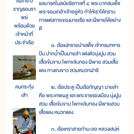
เรือกระบี่
ชลมารคในสมัยรัชกาลที่ ๔ พระบาทสมเด็จ
ราญรอนรา
พระจอมเกล้าเจ้าอยู่หัว ทำให้เราได้ทราบ
พย์
การแต่งกายของนายเรือ และฝีพายได้อย่าง
พร้อมด้วย
ดี
เจ้าหน้าที่
ประจำเรือ
๑. เรือแง่ทรายนำเสด็จ เจ้ากรมทหาร
ปืน ปากน้ำเป็นนายลำ แต่งตัวนุ่งปูม สวม
เสื้อเข้มขาบ โพกขลิบทอง ฝีพาย สวมเสื้อ
แดง กางเกงขาว สวมหมวกฝาชี
คนกระทุ้ง
๒. เรือประตู เป็นเรือกัญญา นายลำ
เส้า
คือ พระเทพผลู และพระราชรองเมือง นุ่งปูม
สวม เสื้อเข้มขาบ โพกขลิบทอง ฝีพายสวม
เสื้อแดง หมวกแดง
๓. เรือเหราสายกำมะลอ หลวงเสน่ห์