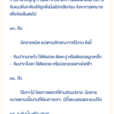
จับแนวดิ่งจะต้องให้ลูกดิ่งนิ่งสนิทเสียก่อน จึงจะหาจุดหมาย
เพื่อขีดเส้นต่อไป
๑๓. คีม
มีหลายชนิด แบ่งตามลักษณะการใช้งาน ดังนี้
- คีมปากนกแก้ว ใช้ตัดลวด ตัดตะปู หรือตัดลวดผูกเหล็ก
- คีมปากจิ้งจก ใช้ตัดลวด หรือปอกลวดสายไฟฟ้า
๑๔. สิ่ว
ใช้เจาะไม้ โดยการตอกที่ด้ามส่วนปลาย มีหลาย
ขนาดตามเนื้องานที่ต้องการเจาะ มีทั้งแบบตรงและแบบโค้ง
๑๕. ระดับน้ำ หรือ ปรอท