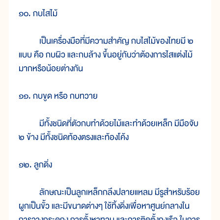
๑๐. กบไสไม้
เป็นเครื่องมือที่มีความสำคัญ กบไสไม้ของไทยมี ๒
แบบ คือ กบผิว และกบล้าง ขึ้นอยู่กับว่าต้องการไสแต่งไม้
มากหรือน้อยต่างกัน
๑๑. กบขูด หรือ กบทวาย
มีทั้งชนิดที่ตัวกบทำด้วยไม้และทำด้วยเหล็ก มีมือจับ
๒ ข้าง มีทั้งชนิดท้องตรงและท้องโค้ง
๑๒. ลูกดิ่ง
ลักษณะเป็นลูกเหล็กกลึงปลายแหลม มีรูสำหรับร้อย
ผูกเป็นขั้ว และมีขนาดต่างๆ ใช้ทิ้งดิ่งเพื่อหาศูนย์กลางใน
การวางกระดูกงู การตั้งหาทวน และการติดตั้งกงเรือ ในการ