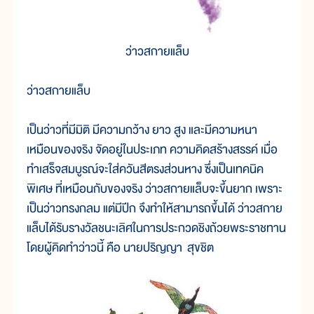
ว่าวสกายแล็บ
ว่าวสกายแล็บ
เป็นว่าวที่มีมิติ มีความกว้าง ยาว สูง และมีความหนา
เหมือนของจริง จัดอยู่ในประเภท ความคิดสร้างสรรค์ เมื่อ
ทำเสร็จสมบูรณ์จะใส่ควันสีตรงส่วนหาง ซึ่งเป็นเทคนิค
พิเศษ ที่เหมือนกับของจริง ว่าวสกายแล็บจะขึ้นยาก เพราะ
เป็นว่าวทรงกลม แต่มีปีก จึงทำให้สามารถขึ้นได้ ว่าวสกาย
แล็บได้รับรางวัลชนะเลิศในการประกวดชิงถ้วยพระราชทาน
โดยผู้คิดทำว่าวนี้ คือ นายปริญญา สุขชิต