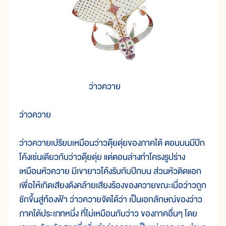
ว่าวควาย
ว่าวควาย
ว่าวควายเปรียบเหมือนว่าวดุ๊ยดุ่ยของภาคใต้ ตอนบนมีปีก
โค้งเช่นเดียวกับว่าวดุ๊ยดุ่ย แต่ตอนล่างทำโครงรูปร่าง
เหมือนหัวควาย มีเขายาวโค้งรับกับปีกบน ส่วนหัวติดแอก
เพื่อให้เกิดเสียงดังคล้ายเสียงร้องของควายขณะเมื่อว่าวถูก
ชักขึ้นสู่ท้องฟ้า ว่าวควายจัดได้ว่า เป็นเอกลักษณ์ของว่าว
ภาคใต้ประเภทหนึ่ง ที่ไม่เหมือนกับว่าว ของภาคอื่นๆ โดย