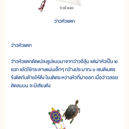
ว่าวหัวแตก
ว่าวหัวแตก
ว่าวหัวแตกดัดแปลงรูปแบบมาจากว่าวอีลุ้ม แต่ผ่าหัวเป็น ๒
แฉก แล้วใช้กระดาษแผ่นเล็กๆ กว้างประมาณ ๑ เซนติเมตร
ขึงติดกับด้ายให้ตึง โยงติดระหว่างหัวที่ผ่าออก เมื่อว่าวลอย
ติดลมบน จะมีเสียงดัง