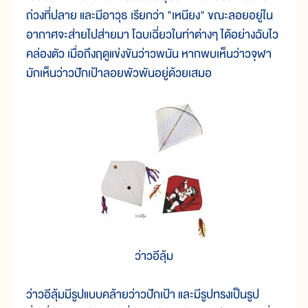
ถ่วงที่ปลาย และมีอาวุธ เรียกว่า "เหนียง" ขณะลอยอยู่ใน
อากาศจะส่ายไปส่ายมา โฉบเฉี่ยวในท่าต่างๆ ได้อย่างฉับไว
คล่องตัว เมื่อถึงฤดูแข่งขันว่าวพนัน หากพบเห็นว่าวจุฬา
มักเห็นว่าวปักเป้าลอยพัวพันอยู่ด้วยเสมอ
ว่าวอีลุ้ม
ว่าวอีลุ้มมีรูปแบบคล้ายว่าวปักเป้า และมีรูปทรงเป็นรูป