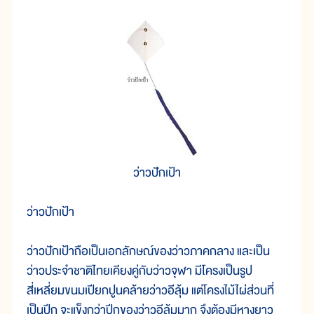
ว่าวปักเป้า
ว่าวปักเป้า
ว่าวปักเป้าถือเป็นเอกลักษณ์ของว่าวภาคกลาง และเป็น
ว่าวประจำชาติไทยเคียงคู่กับว่าวจุฬา มีโครงเป็นรูป
สี่เหลี่ยมขนมเปียกปูนคล้ายว่าวอีลุ้ม แต่โครงไม้ไผ่ส่วนที่
เป็นปีก จะแข็งกว่าปีกของว่าวอีลุ้มมาก จึงต้องมีหางยาว