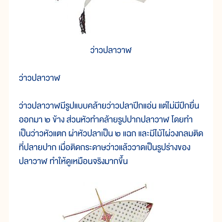
ว่าวปลาวาฬ
ว่าวปลาวาฬ
ว่าวปลาวาฬมีรูปแบบคล้ายว่าวปลาปีกแอ่น แต่ไม่มีปีกยื่น
ออกมา ๒ ข้าง ส่วนหัวทำคล้ายรูปปากปลาวาฬ โดยทำ
เป็นว่าวหัวแตก ผ่าหัวปลาเป็น ๒ แฉก และมีไม้ไผ่วงกลมติด
ที่ปลายปาก เมื่อติดกระดาษว่าวแล้ววาดเป็นรูปร่างของ
ปลาวาฬ ทำให้ดูเหมือนจริงมากขึ้น