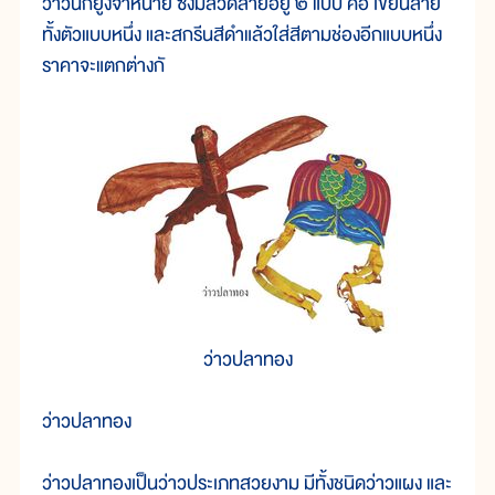
ว่าวนกยูงจำหน่าย ซึ่งมีลวดลายอยู่ ๒ แบบ คือ เขียนลาย
ทั้งตัวแบบหนึ่ง และสกรีนสีดำแล้วใส่สีตามช่องอีกแบบหนึ่ง
ราคาจะแตกต่างกั
ว่าวปลาทอง
ว่าวปลาทอง
ว่าวปลาทองเป็นว่าวประเภทสวยงาม มีทั้งชนิดว่าวแผง และ