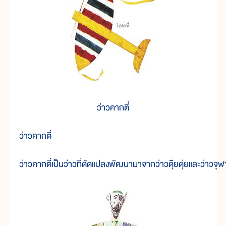
ว่าวคากตี่
ว่าวคากตี่

ว่าวคากตี่เป็นว่าวที่ดัดแปลงพัฒนามาจากว่าวดุ๊ยดุ่ยและว่าวจุฬ