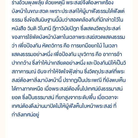
ร่างอ้วนพุงพลุ้ย ด้วยเหตุนี้ พระสงฆ์จึงต้องหาเครื่อง
บังหน้าในขณะสวด เพราะประสงค์ให้ผู้มาฟังธรรมได้ฟังแต่
ธรรม ซึ่งข้อสันนิษฐานนี้นับว่าสอดคล้องกับที่มีกล่าวไว้ใน
หนังสือ วิมติ วิโนทนี ฎีกาวินัยปิฎก ซึ่งแสดงวัตถุประสงค์
ของการใช้พัดบังหน้าบังตาในเวลาพระสงฆ์สวดแสดงธรรม
ว่า เพื่อป้องกัน หัตถวิการ คือ การยกมือยกไม้ ในเวลา
แสดงธรรมอย่างหนึ่ง เพื่อป้องกัน มุขวิการ คือ อาการอ้า
ปากกว้าง ซึ่งทำให้น่าเกลียดอย่างหนึ่ง และป้องกันมิให้เป็นวิ
สภาคารมณ์ อันจะทำให้จิตใจฟุ้งซ่าน ซึ่งวัตถุประสงค์ที่พระ
สงฆ์ต้องหาสิ่งมาบังหน้านี้ ปรากฏเป็นประเพณี ที่ยังพบเห็น
ได้ทางภาคเหนือ เมื่อพระสงฆ์ต้องขึ้นไปเทศน์ยังธรรมาสน์
ยอด ซึ่งเป็นธรรมาสน์ ที่ยกสูงจากระดับพื้น เมื่อเวลาจะ
เทศน์ต้องดึงม่านมาปิดไม่ให้ผู้ฟังเห็นใบหน้าพระสงฆ์ ที่
กำลังเทศน์อยู่