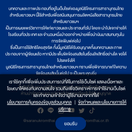
บทความและภาพประกอบที่อยู่ในเว็บไซต์ของมูลนิธิโครงการสารานุกรมไทย
สำหรับเยาวชนฯ นี้ใช้สำหรับเพื่อสนับสนุนการผลิตหนังสือสารานุกรมไทย
สำหรับเยาวชนฯ
เป็นการเผยแพร่วิชาการให้แก่เยาวชนและประชาชนทั่วไป โดยจะนำไปแจกจ่ายให้
โรงเรียนทั่วประเทศ และจำนวนหนึ่งนำออกจำหน่ายเพื่อนำเงินมาสมทบทุนใน
การจัดพิมพ์ต่อไป
ซึ่งเป็นการใช้สิทธิโดยสุจริต ทั้งนี้มูลนิธิได้รับอนุญาตทั้งบทความและภาพ
ประกอบจากผู้เขียนแล้ว หากมีประเด็นขัดข้องสงสัยในเรื่องลิขสิทธิ์อย่างใด ขอได้
โปรดแจ้งให้
มูลนิธิโครงการสารานุกรมไทยสำหรับเยาวชนฯ ทราบเพื่อพิจารณาแก้ไขความ
ขัดข้องสงสัยนั้นต่อไป จะเป็นพระคุณยิ่ง
เราใช้คุกกี้เพื่อเพิ่มประสบการณ์ที่ดีในการใช้เว็บไซต์ แสดงเนื้อหาและ
ลิขสิทธิ์เป็นของมูลนิธิโครงการสารานุกรมไทยสำหรับเยาวชนฯ
โฆษณาให้ตรงกับความสนใจ รวมถึงเพื่อวิเคราะห์การเข้าใช้งานเว็บไซต์
ห้ามนำข้อความและรูปภาพไปเผยแพร่โดยไม่ได้รับอนุญาต
และทำความเข้าใจว่าผู้ใช้งานมาจากที่ใด๋
นโยบายการคุ้มครองข้อมูลส่วนบุคคล
|
ข้อกำหนดและนโยบายการให้
บริการ
@saranukromthai
|
www.saranukromthai.or.th
ยอมรับ