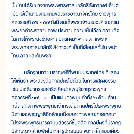
นั้นไทยได้รับมาจากพระพุทธศาสนาลัทธิลังกาวงศ์ ตั้งแต่
เมื่อแผ่เข้ามายังดินแดนของราชอาณาจักรไทย ราวพุทธ
ศตวรรษที่ ๑๖ - ๑๗ ทั้งนี้ สมเด็จพระเจ้าบรมวงศ์เธอกรม
พระยาดำรงราชานุภาพ ประทานความเห็นไว้ว่า ความคิด
ในการให้พระสงฆ์ถือตาลปัตรคงมาจากลังกาเพราะ
พระพุทธศาสนาลัทธิ ลังกาวงศ์ เป็นที่เลื่อมใสทั้งใน พม่า
ไทย ลาว และกัมพูชา
หลักฐานทางโบราณคดีที่พบในประเทศไทย ที่แสดง
ให้เห็นว่า พระสงฆ์ถือตาลปัตรไปด้วย ในการแสดงธรรม
เช่น ประติมากรรมสำริด ศิลปะลพบุรีอายุราวพุทธ
ศตวรรษที่ ๑๗ - ๑๘ เป็นแผ่นภาพนูนต่ำทั้ง ๒ ด้าน ด้าน
หนึ่งแสดงภาพพระพุทธเจ้าทรงถือตาลปัตรโปรดพระพุทธ
บิดา และพระญาติอีกด้านหนึ่งแสดงภาพขณะทรงเทศนา
โปรดพระพุทธมารดาบนสวรรค์ชั้นดุสิต ตาลปัตรที่ปรากฏ
มีลักษณะคล้ายพัดใบตาล รูปกลมมน ขนาดเล็กแบบเดียว