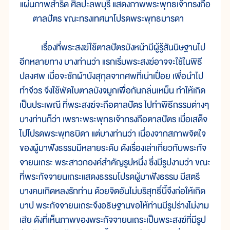
แผ่นภาพสำริด ศิลปะลพบุรี แสดงภาพพระพุทธเจ้าทรงถือ
ตาลปัตร ขณะทรงเทศนาโปรดพระพุทธมารดา
เรื่องที่พระสงฆ์ใช้ตาลปัตรบังหน้ามีผู้รู้สันนิษฐานไป
อีกหลายทาง บางท่านว่า แรกเริ่มพระสงฆ์อาจจะใช้ในพิธี
ปลงศพ เมื่อจะชักผ้าบังสุกุลจากศพที่เน่าเปื่อย เพื่อนำไป
ทำจีวร จึงใช้พัดใบตาลบังจมูกเพื่อกันกลิ่นเหม็น ทำให้เกิด
เป็นประเพณี ที่พระสงฆ์จะถือตาลปัตร ไปทำพิธีกรรมต่างๆ
บางท่านก็ว่า เพราะพระพุทธเจ้าทรงถือตาลปัตร เมื่อเสด็จ
ไปโปรดพระพุทธบิดา แต่บางท่านว่า เนื่องจากสภาพจิตใจ
ของผู้มาฟังธรรมมีหลายระดับ ดังเรื่องเล่าเกี่ยวกับพระกัจ
จายนเถระ พระสาวกองค์สำคัญรูปหนึ่ง ซึ่งมีรูปงามว่า ขณะ
ที่พระกัจจายนเถระแสดงธรรมโปรดผู้มาฟังธรรม มีสตรี
บางคนเกิดหลงรักท่าน ด้วยจิตอันไม่บริสุทธิ์นี้จึงก่อให้เกิด
บาป พระกัจจายนเถระจึงอธิษฐานขอให้ท่านมีรูปร่างไม่งาม
เสีย ดังที่เห็นภาพของพระกัจจายนเถระเป็นพระสงฆ์ที่มีรูป