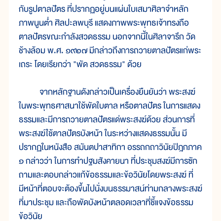
กับรูปตาลปัตร ที่ปรากฏอยู่บนแผ่นใบเสมาศิลาจำหลัก
ภาพนูนต่ำ ศิลปะลพบุรี แสดงภาพพระพุทธเจ้าทรงถือ
ตาลปัตรขณะกำลังสวดธรรม นอกจากนี้ในศิลาจารึก วัด
ช้างล้อม พ.ศ. ๑๙๒๗ มีกล่าวถึงการถวายตาลปัตรแก่พระ
เถระ โดยเรียกว่า "พัด สวดธรรม" ด้วย
จากหลักฐานดังกล่าวเป็นเครื่องยืนยันว่า พระสงฆ์
ในพระพุทธศาสนาใช้พัดใบตาล หรือตาลปัตร ในการแสดง
ธรรมและมีการถวายตาลปัตรแด่พระสงฆ์ด้วย ส่วนการที่
พระสงฆ์ใช้ตาลปัตรบังหน้า ในระหว่างแสดงธรรมนั้น มี
ปรากฏในหนังสือ สมันตปาสาทิกา อรรถกถาวินัยปิฎกภาค
๑ กล่าวว่า ในการทำปฐมสังคายนา ที่ประชุมสงฆ์มีการซัก
ถามและตอบกล่าวแก้ข้อธรรมและข้อวินัยโดยพระสงฆ์ ที่
มีหน้าที่ตอบจะต้องขึ้นไปนั่งบนธรรมาสน์ท่ามกลางพระสงฆ์
ที่มาประชุม และถือพัดบังหน้าตลอดเวลาที่ชี้แจงข้อธรรม
ข้อวินัย