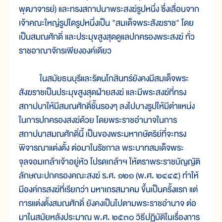
พุฒาจารย์) และทรงสถาปนาพระสงฆ์รูปหนึ่ง ซึ่งเลื่อนจาก
เจ้าคณะใหญ่รูปใดรูปหนึ่งเป็น "สมเด็จพระสังฆราช" โดย
เป็นสมณศักดิ์ และประมุขสูงสุดดูแลปกครองพระสงฆ์ ทั่ว
ราชอาณาจักรเพียงองค์เดียว
ในสมัยธนบุรีและรัตนโกสินทร์ยังคงมีสมเด็จพระ
สังฆราชเป็นประมุขสูงสุดฝ่ายสงฆ์ และมีพระสงฆ์ที่ทรง
สถาปนาให้มีสมณศักดิ์ชั้นรองๆ ลงไปบางรูปให้มีตำแหน่ง
ในการปกครองสงฆ์ด้วย โดยพระราชอำนาจในการ
สถาปนาสมณศักดิ์นี้ เป็นของพระมหากษัตริย์ที่จะทรง
พิจารณาแต่งตั้ง ต่อมาในรัชกาล พระบาทสมเด็จพระ
จุลจอมเกล้าเจ้าอยู่หัว โปรดเกล้าฯ ให้ตราพระราชบัญญัติ
ลักษณะปกครองคณะสงฆ์ ร.ศ. ๑๒๑ (พ.ศ. ๒๔๔๕) ทำให้
มีองค์กรสงฆ์ที่เรียกว่า มหาเถรสมาคม ขึ้นเป็นครั้งแรก แต่
การแต่งตั้งสมณศักดิ์ ยังคงเป็นไปตามพระราชอำนาจ ต่อ
มาในสมัยหลังประมาณ พ.ศ. ๒๕๓๐ วิธีปฏิบัติในเรื่องการ