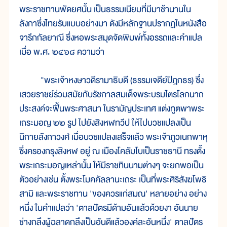
พระราชทานพัดยศนั้น เป็นธรรมเนียมที่มีมาช้านานใน
ลังกาซึ่งไทยรับแบบอย่างมา ดังมีหลักฐานปรากฏในหนังสือ
จารึกกัลยาณี ซึ่งหอพระสมุดจัดพิมพ์ทั้งอรรถและคำแปล
เมื่อ พ.ศ. ๒๔๖๘ ความว่า
"พระเจ้าหงษาวดีรามาธิบดี (ธรรมเจดีย์ปิฎกธร) ซึ่ง
เสวยราชย์ร่วมสมัยกับรัชกาลสมเด็จพระบรมไตรโลกนาถ
ประสงค์จะฟื้นพระศาสนา ในรามัญประเทศ แต่งทูตพาพระ
เถระมอญ ๒๒ รูป ไปยังสิงหฬทวีป ให้ไปบวชแปลงเป็น
นิกายลังกาวงศ์ เมื่อบวชแปลงเสร็จแล้ว พระเจ้าภูวเนกพาหุ
ซึ่งครองกรุงสิงหฬ อยู่ ณ เมืองโคลัมโบเป็นราชธานี ทรงตั้ง
พระเถระมอญเหล่านั้น ให้มีราชทินนามต่างๆ จะยกพอเป็น
ตัวอย่างเช่น ตั้งพระโมคคัลลานะเถระ เป็นที่พระศิริสังฆโพธิ
สามิ และพระราชทาน 'ของควรแก่สมณ' หลายอย่าง อย่าง
หนึ่ง ในคำแปลว่า 'ตาลปัตรมีด้ามอันแล้วด้วยงา อันนาย
ช่างกลึงผู้ฉลาดกลึงเป็นอันดีแล้วองค์ละอันหนึ่ง' ตาลปัตร