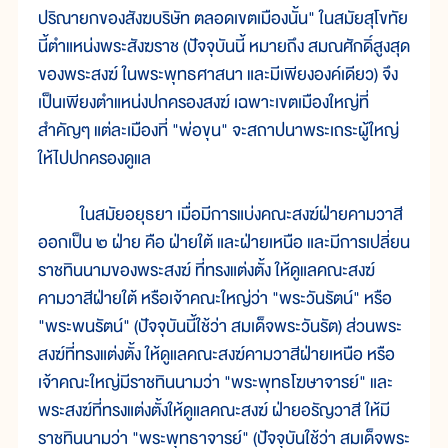
ปริณายกของสังฆบริษัท ตลอดเขตเมืองนั้น" ในสมัยสุโขทัย
นี้ตำแหน่งพระสังฆราช (ปัจจุบันนี้ หมายถึง สมณศักดิ์สูงสุด
ของพระสงฆ์ ในพระพุทธศาสนา และมีเพียงองค์เดียว) จึง
เป็นเพียงตำแหน่งปกครองสงฆ์ เฉพาะเขตเมืองใหญ่ที่
สำคัญๆ แต่ละเมืองที่ "พ่อขุน" จะสถาปนาพระเถระผู้ใหญ่
ให้ไปปกครองดูแล
ในสมัยอยุธยา เมื่อมีการแบ่งคณะสงฆ์ฝ่ายคามวาสี
ออกเป็น ๒ ฝ่าย คือ ฝ่ายใต้ และฝ่ายเหนือ และมีการเปลี่ยน
ราชทินนามของพระสงฆ์ ที่ทรงแต่งตั้ง ให้ดูแลคณะสงฆ์
คามวาสีฝ่ายใต้ หรือเจ้าคณะใหญ่ว่า "พระวันรัตน์" หรือ
"พระพนรัตน์" (ปัจจุบันนี้ใช้ว่า สมเด็จพระวันรัต) ส่วนพระ
สงฆ์ที่ทรงแต่งตั้ง ให้ดูแลคณะสงฆ์คามวาสีฝ่ายเหนือ หรือ
เจ้าคณะใหญ่มีราชทินนามว่า "พระพุทธโฆษาจารย์" และ
พระสงฆ์ที่ทรงแต่งตั้งให้ดูแลคณะสงฆ์ ฝ่ายอรัญวาสี ให้มี
ราชทินนามว่า "พระพุทธาจารย์" (ปัจจุบันใช้ว่า สมเด็จพระ