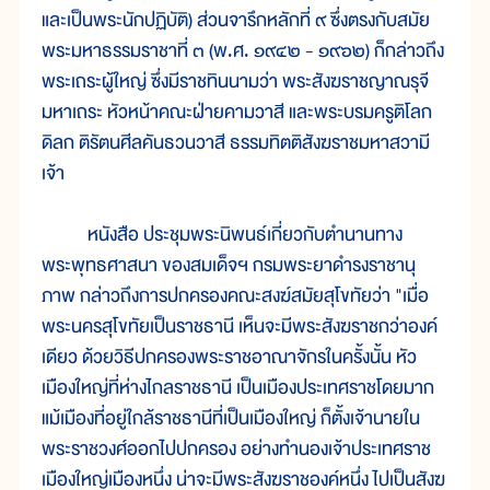
และเป็นพระนักปฏิบัติ) ส่วนจารึกหลักที่ ๙ ซึ่งตรงกับสมัย
พระมหาธรรมราชาที่ ๓ (พ.ศ. ๑๙๔๒ - ๑๙๖๒) ก็กล่าวถึง
พระเถระผู้ใหญ่ ซึ่งมีราชทินนามว่า พระสังฆราชญาณรุจี
มหาเถระ หัวหน้าคณะฝ่ายคามวาสี และพระบรมครูติโลก
ดิลก ติรัตนศีลคันธวนวาสี ธรรมทิตติสังฆราชมหาสวามี
เจ้า
หนังสือ ประชุมพระนิพนธ์เกี่ยวกับตำนานทาง
พระพุทธศาสนา ของสมเด็จฯ กรมพระยาดำรงราชานุ
ภาพ กล่าวถึงการปกครองคณะสงฆ์สมัยสุโขทัยว่า "เมื่อ
พระนครสุโขทัยเป็นราชธานี เห็นจะมีพระสังฆราชกว่าองค์
เดียว ด้วยวิธีปกครองพระราชอาณาจักรในครั้งนั้น หัว
เมืองใหญ่ที่ห่างไกลราชธานี เป็นเมืองประเทศราชโดยมาก
แม้เมืองที่อยู่ใกล้ราชธานีที่เป็นเมืองใหญ่ ก็ตั้งเจ้านายใน
พระราชวงศ์ออกไปปกครอง อย่างทำนองเจ้าประเทศราช
เมืองใหญ่เมืองหนึ่ง น่าจะมีพระสังฆราชองค์หนึ่ง ไปเป็นสังฆ