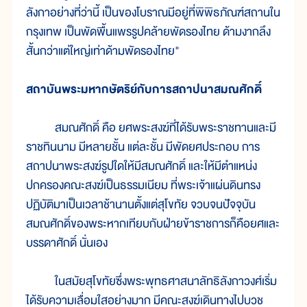
ลังกาอย่างที่ว่านี้ เป็นของโบราณมีอยู่ที่พิพิธภัณฑ์สถานใน
กรุงเทพ เป็นพัดพื้นแพรรูปคล้ายพัดรองไทย ด้ามงากลึง
สั้นกว่าแต่ใหญ่เท่าด้ามพัดรองไทย"
สถาบันพระมหากษัตริย์กับการสถาปนาสมณศักดิ์
สมณศักดิ์ คือ ยศพระสงฆ์ที่ได้รับพระราชทานและมี
ราชทินนาม มีหลายชั้น แต่ละชั้น มีพัดยศประกอบ การ
สถาปนาพระสงฆ์รูปใดให้มีสมณศักดิ์ และให้มีตำแหน่ง
ปกครองคณะสงฆ์เป็นธรรมเนียม ที่พระเจ้าแผ่นดินทรง
ปฏิบัติมาเป็นเวลาช้านานตั้งแต่สุโขทัย จวบจนปัจจุบัน
สมณศักดิ์ของพระหากเทียบกับฝ่ายข้าราชการก็คือยศและ
บรรดาศักดิ์ นั่นเอง
ในสมัยสุโขทัยซึ่งพระพุทธศาสนาลัทธิลังกาวงศ์เริ่ม
ได้รับความเลื่อมใสอย่างมาก มีคณะสงฆ์เดินทางไปบวช