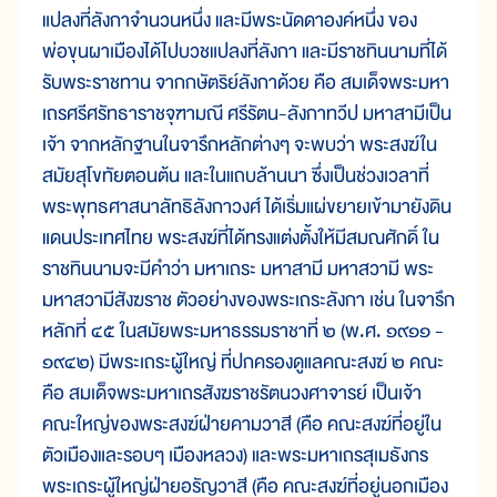
แปลงที่ลังกาจำนวนหนึ่ง และมีพระนัดดาองค์หนึ่ง ของ
พ่อขุนผาเมืองได้ไปบวชแปลงที่ลังกา และมีราชทินนามที่ได้
รับพระราชทาน จากกษัตริย์ลังกาด้วย คือ สมเด็จพระมหา
เถรศรีศรัทธาราชจุฑามณี ศรีรัตน-ลังกาทวีป มหาสามีเป็น
เจ้า จากหลักฐานในจารึกหลักต่างๆ จะพบว่า พระสงฆ์ใน
สมัยสุโขทัยตอนต้น และในแถบล้านนา ซึ่งเป็นช่วงเวลาที่
พระพุทธศาสนาลัทธิลังกาวงศ์ ได้เริ่มแผ่ขยายเข้ามายังดิน
แดนประเทศไทย พระสงฆ์ที่ได้ทรงแต่งตั้งให้มีสมณศักดิ์ ใน
ราชทินนามจะมีคำว่า มหาเถระ มหาสามี มหาสวามี พระ
มหาสวามีสังฆราช ตัวอย่างของพระเถระลังกา เช่น ในจารึก
หลักที่ ๔๕ ในสมัยพระมหาธรรมราชาที่ ๒ (พ.ศ. ๑๙๑๑ -
๑๙๔๒) มีพระเถระผู้ใหญ่ ที่ปกครองดูแลคณะสงฆ์ ๒ คณะ
คือ สมเด็จพระมหาเถรสังฆราชรัตนวงศาจารย์ เป็นเจ้า
คณะใหญ่ของพระสงฆ์ฝ่ายคามวาสี (คือ คณะสงฆ์ที่อยู่ใน
ตัวเมืองและรอบๆ เมืองหลวง) และพระมหาเถรสุเมธังกร
พระเถระผู้ใหญ่ฝ่ายอรัญวาสี (คือ คณะสงฆ์ที่อยู่นอกเมือง