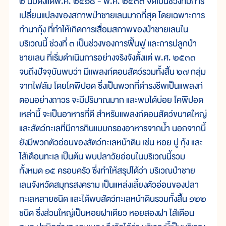
๒ นับตั้งแต่พ.ศ. ๒๕๑๘ - พ.ศ. ๒๕๓๓ จัดเป็นช่วงที่มีการ
เปลี่ยนแปลงของสภาพป่าชายเลนมากที่สุด โดยเฉพาะการ
ทำนากุ้ง ที่ทำให้เกิดการเสื่อมสภาพของป่าชายเลนใน
บริเวณนี้ ช่วงที่ ๓ เป็นช่วงของการฟื้นฟู และการปลูกป่า
ชายเลน ที่เริ่มดำเนินการอย่างจริงจังตั้งแต่ พ.ศ. ๒๕๓๓
จนถึงปัจจุบันพบว่า มีแพลงก์ตอนสัตว์รวมทั้งสิ้น ๒๗ กลุ่ม
จากไฟลัม โดยโคพิปอด ซึ่งเป็นพวกที่ดำรงชีพเป็นแพลงก์
ตอนอย่างถาวร จะมีปริมาณมาก และพบได้บ่อย โคพิปอด
เหล่านี้ จะเป็นอาหารที่ดี สำหรับแพลงก์ตอนสัตว์ขนาดใหญ่
และสัตว์ทะเลที่มีการกินแบบกรองอาหารจากน้ำ นอกจากนี้
ยังมีพวกตัวอ่อนของสัตว์ทะเลหน้าดิน เช่น หอย ปู กุ้ง และ
ไส้เดือนทะเล เป็นต้น พบปลาวัยอ่อนในบริเวณนี้รวม
ทั้งหมด ๑๕ ครอบครัว ซึ่งทำให้สรุปได้ว่า บริเวณป่าชาย
เลนจังหวัดสมุทรสงคราม เป็นแหล่งเลี้ยงตัวอ่อนของปลา
ทะเลหลายชนิด และได้พบสัตว์ทะเลหน้าดินรวมทั้งสิ้น ๑๒๒
ชนิด ซึ่งส่วนใหญ่เป็นหอยฝาเดียว หอยสองฝา ไส้เดือน