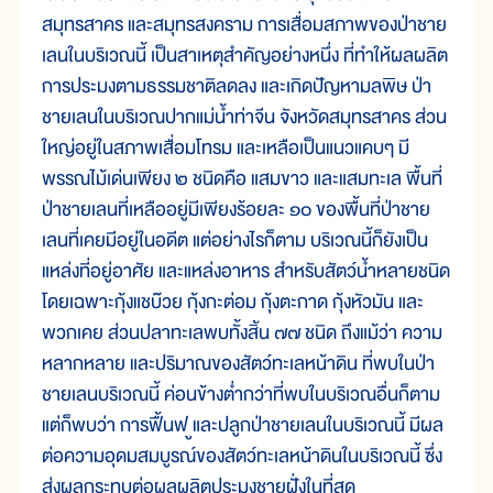
สมุทรสาคร และสมุทรสงคราม การเสื่อมสภาพของป่าชาย
เลนในบริเวณนี้ เป็นสาเหตุสำคัญอย่างหนึ่ง ที่ทำให้ผลผลิต
การประมงตามธรรมชาติลดลง และเกิดปัญหามลพิษ ป่า
ชายเลนในบริเวณปากแม่น้ำท่าจีน จังหวัดสมุทรสาคร ส่วน
ใหญ่อยู่ในสภาพเสื่อมโทรม และเหลือเป็นแนวแคบๆ มี
พรรณไม้เด่นเพียง ๒ ชนิดคือ แสมขาว และแสมทะเล พื้นที่
ป่าชายเลนที่เหลืออยู่มีเพียงร้อยละ ๑๐ ของพื้นที่ป่าชาย
เลนที่เคยมีอยู่ในอดีต แต่อย่างไรก็ตาม บริเวณนี้ก็ยังเป็น
แหล่งที่อยู่อาศัย และแหล่งอาหาร สำหรับสัตว์น้ำหลายชนิด
โดยเฉพาะกุ้งแชบ๊วย กุ้งกะต่อม กุ้งตะกาด กุ้งหัวมัน และ
พวกเคย ส่วนปลาทะเลพบทั้งสิ้น ๗๗ ชนิด ถึงแม้ว่า ความ
หลากหลาย และปริมาณของสัตว์ทะเลหน้าดิน ที่พบในป่า
ชายเลนบริเวณนี้ ค่อนข้างต่ำกว่าที่พบในบริเวณอื่นก็ตาม
แต่ก็พบว่า การฟื้นฟ ูและปลูกป่าชายเลนในบริเวณนี้ มีผล
ต่อความอุดมสมบูรณ์ของสัตว์ทะเลหน้าดินในบริเวณนี้ ซึ่ง
ส่งผลกระทบต่อผลผลิตประมงชายฝั่งในที่สุด