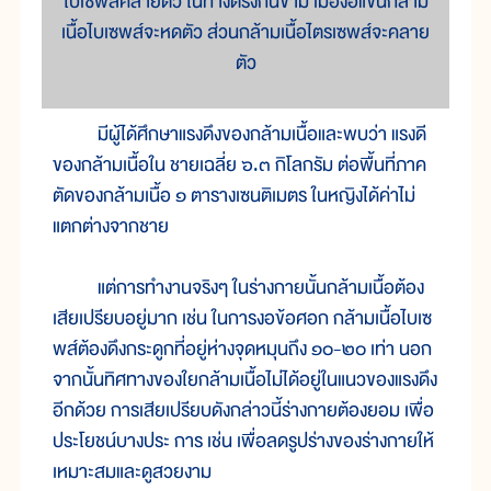
ไบเซพส์คลายตัว ในทางตรงกันข้าม เมื่องอแขนกล้าม
เนื้อไบเซพส์จะหดตัว ส่วนกล้ามเนื้อไตรเซพส์จะคลาย
ตัว
มี
ผู้
ได้
ศึกษา
แรง
ดึง
ของ
กล้าม
เนื้อ
และ
พบ
ว่า แรง
ดี
ของ
กล้าม
เนื้อ
ใน ชาย
เฉลี่ย ๖.๓ กิโลกรัม ต่อ
พื้น
ที่
ภาค
ตัด
ของ
กล้าม
เนื้อ ๑ ตา
ราง
เซนติเมตร ใน
หญิง
ได้
ค่า
ไม่
แตก
ต่าง
จาก
ชาย
แต่
การ
ทำ
งาน
จริงๆ ใน
ร่าง
กาย
นั้น
กล้าม
เนื้อ
ต้อง
เสีย
เปรียบ
อยู่
มาก เช่น ใน
การ
งอ
ข้อ
ศอก กล้าม
เนื้อไบ
เซ
พส์
ต้อง
ดึง
กระดูก
ที่
อยู่
ห่าง
จุด
หมุน
ถึง ๑๐-๒๐ เท่า นอก
จาก
นั้น
ทิศ
ทาง
ของ
ใย
กล้าม
เนื้อ
ไม่
ได้
อยู่
ใน
แนว
ของ
แรง
ดึง
อีก
ด้วย การ
เสีย
เปรียบ
ดัง
กล่าว
นี้
ร่าง
กาย
ต้อง
ยอม เพื่อ
ประ
โยชน์
บาง
ประ การ เช่น เพื่อ
ลด
รูป
ร่าง
ของ
ร่าง
กาย
ให้
เหมาะ
สม
และ
ดู
สวย
งาม