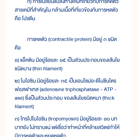
ก) การ
เปลี่ยน
แปลง
ทาง
เคมี
ที่
เกี่ยว
กับ
การ
หด
ตัว
สาร
เคมี
ที่
สำคัญ
ใน กล้าม
เนื้อ
ที่
เกี่ยว
ข้อง
กับ
การ
หด
ตัว
คือ โปรตีน
การ
หด
ตัว (contractile protein) มี
อยู่ ๓ ชนิด
คือ
๑) แอ็
คติน มี
อยู่
ร้อย
ละ ๑๕ เป็น
ส่วน
ประกอบ
ของ
เส้น
ใย
ชนิด
บาง (thin filament)
๒) ไม
โอ
ซิน มี
อยู่
ร้อย
ละ ๓๕ เป็น
เอนไซม์อะ
ดี
โน
ซีน
ไตร
ฟอสฟา
เทส (adenosine triphosphatase - ATP -
ase) ซึ่ง
เป็น
ส่วน
ประกอบ ของ
เส้น
ใย
ชนิด
หนา (thick
filament)
๓) โทร
ไปไม
โอ
ซิน (tropomyosin) มี
อยู่
ร้อย
ละ ๑๐ บท
บาท
ยัง ไม่
ทราบ
แน่ แต่
เชื่อ
ว่า
ทำ
หน้า
ที่
คล้ายสวิตช์
ทำ
ให้
มี
การ
หด
ตัว
และ
หยุด
หด
ตัว