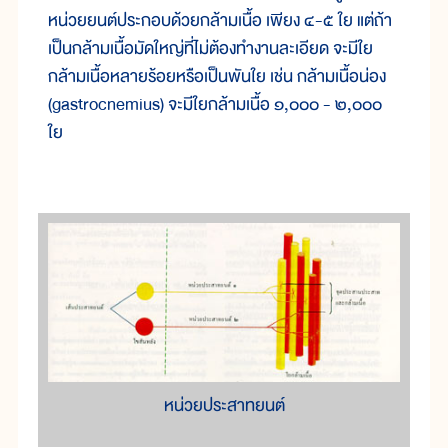
หน่วย
ยนต์
ประกอบ
ด้วย
กล้าม
เนื้อ เพียง ๔-๕ ใย แต่
ถ้า
เป็น
กล้าม
เนื้อ
มัด
ใหญ่
ที่
ไม่
ต้อง
ทำ
งาน
ละเอียด จะ
มี
ใย
กล้าม
เนื้อ
หลาย
ร้อย
หรือ
เป็น
พัน
ใย เช่น กล้าม
เนื้อ
น่อง
(gastrocnemius) จะ
มี
ใย
กล้าม
เนื้อ ๑,๐๐๐ - ๒,๐๐๐
ใย
หน่วยประสาทยนต์