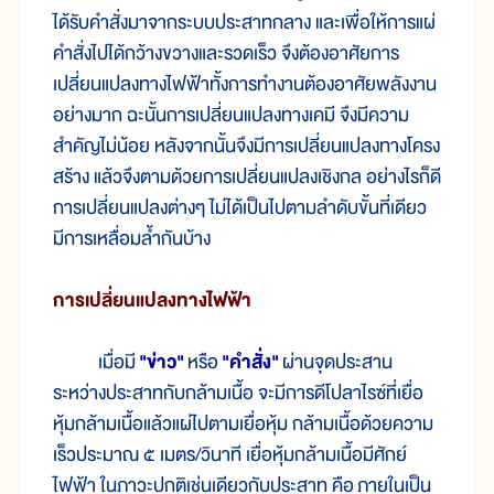
ได้
รับ
คำ
สั่ง
มา
จาก
ระบบ
ประสาท
กลาง และ
เพื่อ
ให้
การ
แผ่
คำ
สั่ง
ไปได้กว้าง
ขวาง
และ
รวด
เร็ว จึงต้อง
อาศัย
การ
เปลี่ยน
แปลง
ทาง
ไฟฟ้า
ทั้ง
การ
ทำ
งาน
ต้อง
อาศัย
พลัง
งาน
อย่างมาก ฉะนั้นการเปลี่ยน
แปลง
ทาง
เคมี จึง
มี
ความ
สำคัญ
ไม่
น้อย หลัง
จาก
นั้น
จึงมี
การ
เปลี่ยน
แปลง
ทาง
โครง
สร้าง แล้ว
จึง
ตามด้วยการ
เปลี่ยน
แปลง
เชิง
กล อย่าง
ไร
ก็
ดี
การ
เปลี่ยน
แปลง
ต่างๆ ไม่
ได้
เป็น
ไป
ตาม
ลำ
ดับ
ขั้น
ที่
เดียว
มีการเหลื่อมล้ำกัน
บ้าง
การ
เปลี่ยน
แปลง
ทาง
ไฟฟ้า
เมื่อ
มี
"ข่าว"
หรือ
"คำ
สั่ง"
ผ่าน
จุด
ประสาน
ระหว่าง
ประสาทกับ
กล้าม
เนื้อ จะ
มี
การ
ดี
โป
ลา
ไรซ์
ที่
เยื่อ
หุ้ม
กล้าม
เนื้อ
แล้ว
แผ่ไป
ตาม
เยื่อ
หุ้ม กล้าม
เนื้อ
ด้วย
ความ
เร็ว
ประมาณ ๕ เมตร/วินาที เยื่อ
หุ้ม
กล้าม
เนื้อ
มี
ศักย์
ไฟฟ้า ใน
ภาวะ
ปกติ
เช่นเดียวกับ
ประสาท คือ
ภาย
ใน
เป็น