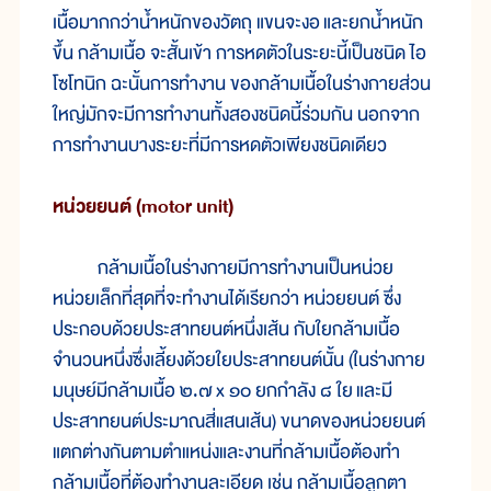
เนื้อ
มาก
กว่า
น้ำ
หนัก
ของ
วัตถุ แขน
จะ
งอ
และ
ยก
น้ำ
หนัก
ขึ้น กล้าม
เนื้อ จะ
สั้น
เข้า การ
หด
ตัว
ใน
ระยะ
นี้
เป็น
ชนิด ไอ
โซ
โท
นิก ฉะนั้น
การ
ทำ
งาน ของ
กล้าม
เนื้อ
ใน
ร่าง
กาย
ส่วน
ใหญ่
มัก
จะ
มี
การ
ทำ
งาน
ทั้ง
สอง
ชนิด
นี้
ร่วม
กัน นอก
จาก
การ
ทำ
งาน
บาง
ระยะ
ที่
มี
การ
หด
ตัว
เพียง
ชนิด
เดียว
หน่วย
ยนต์ (motor unit)
กล้าม
เนื้อ
ใน
ร่าง
กาย
มี
การ
ทำ
งาน
เป็น
หน่วย
หน่วย
เล็ก
ที่
สุด
ที่
จะ
ทำงาน
ได้
เรียก
ว่า หน่วย
ยนต์ ซึ่ง
ประกอบ
ด้วย
ประสาทยนต์
หนึ่ง
เส้น กับ
ใย
กล้ามเนื้อ
จำนวน
หนึ่ง
ซึ่ง
เลี้ยง
ด้วย
ใย
ประสาท
ยนต์
นั้น (ใน
ร่าง
กาย
มนุษย์
มี
กล้าม
เนื้อ ๒.๗ x ๑๐ ยก
กำลัง ๘ ใย
และ
มี
ประสาท
ยนต์
ประมาณ
สี่
แสน
เส้น) ขนาด
ของหน่วย
ยนต์
แตก
ต่าง
กัน
ตาม
ตำแหน่ง
และ
งาน
ที่กล้าม
เนื้อ
ต้อง
ทำ
กล้าม
เนื้อ
ที่ต้อง
ทำ
งาน
ละเอียด เช่น กล้าม
เนื้อ
ลูก
ตา