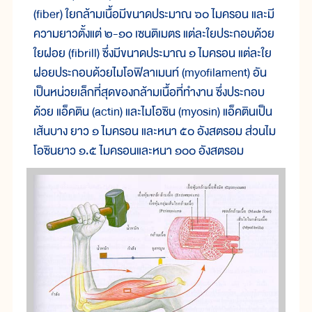
(fiber) ใย
กล้าม
เนื้อ
มี
ขนาด
ประมาณ ๖๐ ไมครอน และมี
ความ
ยาว
ตั้ง
แต่ ๒-๑๐ เซนติเมตร แต่
ละ
ใย
ประกอบ
ด้วย
ใย
ฝอย (fibrill) ซึ่ง
มี
ขนาด
ประมาณ ๑ ไมครอน แต่
ละ
ใย
ฝอย
ประกอบ
ด้วยไมโอฟิ
ลาเ
มนท์ (myofilament) อัน
เป็น
หน่วย
เล็ก
ที่
สุด
ของ
กล้าม
เนื้อ
ที่
ทำ
งาน ซึ่ง
ประกอบ
ด้วย แอ็
คติน (actin) และไม
โอ
ซิน (myosin) แอ็
คติน
เป็น
เส้น
บาง ยาว ๑ ไมครอน และ
หนา ๕๐ อังสตรอม ส่วนไม
โอ
ซิน
ยาว ๑.๕ ไมครอน
และหนา ๑๐๐ อังสตรอม