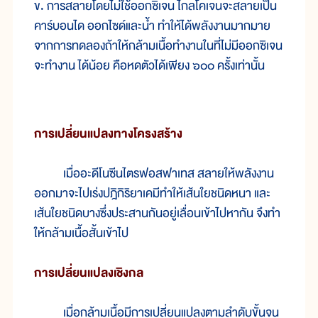
ข. การ
สลาย
โดย
ไม่
ใช้
ออกซิเจน ไกล
โค
เจน
จะ
สลาย
เป็น
คาร์บอนได ออกไซด์
และ
น้ำ ทำ
ให้
ได้
พลัง
งาน
มาก
มาย
จาก
การ
ทด
ลอง
ถ้า
ให้
กล้าม
เนื้อ
ทำ
งาน
ใน
ที่
ไม่
มี
ออกซิเจน
จะ
ทำ
งาน ได้
น้อย คือ
หด
ตัว
ได้
เพียง ๖๐๐ ครั้ง
เท่า
นั้น
การ
เปลี่ยน
แปลง
ทาง
โครง
สร้าง
เมื่ออะ
ดี
โน
ซีน
ไตรฟอสฟา
เทส สลาย
ให้
พลัง
งาน
ออก
มา
จะ
ไป
เร่งปฎิกิริยา
เคมี
ทำ
ให้
เส้น
ใย
ชนิด
หนา และ
เส้น
ใย
ชนิด
บาง
ซึ่ง
ประสาน
กัน
อยู่
เลื่อน
เข้าไป
หา
กัน จึง
ทำ
ให้
กล้าม
เนื้อ
สั้น
เข้า
ไป
การ
เปลี่ยน
แปลง
เชิง
กล
เมื่อ
กล้าม
เนื้อ
มี
การ
เปลี่ยน
แปลง
ตาม
ลำ
ดับ
ขั้น
จน