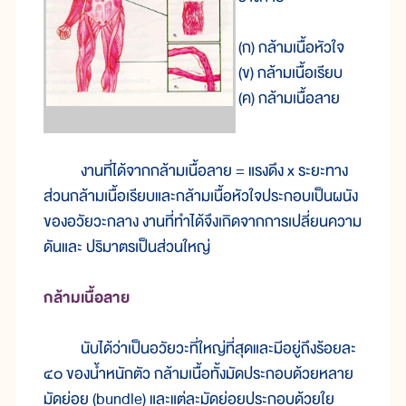
(ก) กล้ามเนื้อหัวใจ
(ข) กล้ามเนื้อเรียบ
(ค) กล้ามเนื้อลาย
งานที่ได้จากกล้ามเนื้อลาย = แรงดึง x ระยะทาง
ส่วนกล้ามเนื้อเรียบและกล้ามเนื้อหัวใจประกอบเป็นผนัง
ของอวัยวะกลาง งานที่ทำได้จึงเกิดจากการเปลี่ยนความ
ดันและ ปริมาตรเป็นส่วนใหญ่
กล้าม
เนื้อ
ลาย
นับ
ได้
ว่า
เป็น
อวัยวะ
ที่
ใหญ่
ที่
สุด
และ
มี
อยู่
ถึง
ร้อย
ละ
๔๐ ของ
น้ำ
หนัก
ตัว กล้าม
เนื้อ
ทั้ง
มัด
ประกอบ
ด้วย
หลาย
มัด
ย่อย (bundle) และ
แต่
ละ
มัด
ย่อย
ประกอบ
ด้วย
ใย