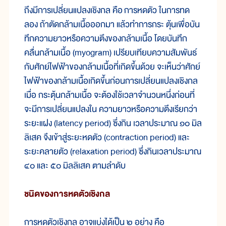
ถึง
มี
การ
เปลี่ยน
แปลงเชิง
กล คือ
การ
หด
ตัว ใน
การ
ทด
ลอง ถ้า
ตัด
กล้ามเนื้อ
ออก
มา แล้ว
ทำ
การก
ระ ตุ้น
เพื่อ
บัน
ทึก
ความ
ยาว
หรือ
ความ
ตึง
ของ
กล้าม
เนื้อ โดย
บัน
ทึก
คลื่น
กล้าม
เนื้อ (myogram) เปรียบ
เทียบ
ความ
สัมพันธ์
กับ
ศักย์
ไฟฟ้า
ของ
กล้าม
เนื้อ
ที่
เกิด
ขึ้น
ด้วย จะ
เห็น
ว่า
ศักย์
ไฟฟ้า
ของ
กล้าม
เนื้อ
เกิด
ขึ้น
ก่อน
การ
เปลี่ยน
แปลง
เชิง
กล
เมื่อ กระตุ้น
กล้าม
เนื้อ จะ
ต้อง
ใช้
เวลา
จำนวน
หนึ่ง
ก่อน
ที่
จะ
มี
การ
เปลี่ยน
แปลง
ใน ความ
ยาว
หรือ
ความ
ตึง
เรียก
ว่า
ระยะ
แฝง (latency period) ซึ่ง
กิน เวลา
ประมาณ ๑๐ มิล
ลิ
เสค จึง
เข้า
สู่
ระยะ
หด
ตัว (contraction period) และ
ระยะ
คลาย
ตัว (relaxation period) ซึ่ง
กิน
เวลา
ประมาณ
๔๐ และ ๕๐ มิล
ลิ
เสค ตาม
ลำ
ดับ
ชนิด
ของ
การ
หด
ตัว
เชิง
กล
การ
หด
ตัว
เชิง
กล อาจ
แบ่ง
ได้
เป็น ๒ อย่าง คือ