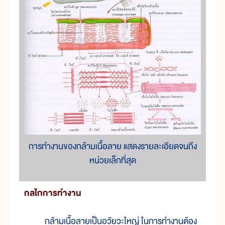
การทำงานของกล้ามเนื้อลาย แสดงรายละเอียดจนถึง
หน่วยเล็กที่สุด
กล
ไก
การ
ทำ
งาน
กล้าม
เนื้อ
ลาย
เป็น
อวัยวะ
ใหญ่ ใน
การ
ทำ
งาน
ต้อง