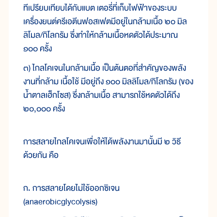
ที
เปรียบ
เทียบ
ได้
กับ
แบต เ
ตอ
รี่
ที่
เก็บ
ไฟฟ้า
ของ
ระบบ
เครื่อง
ยนต์ค
รี
เอ
ตีน
ฟอสเฟต
มี
อยู่
ใน
กล้าม
เนื้อ ๒๐ มิล
ลิโ
มล/กิโลกรัม ซึ่ง
ทำ
ให้
กล้าม
เนื้อ
หด
ตัว
ได้
ประมาณ
๑๐๐ ครั้ง
๓) ไกล
โค
เจน
ใน
กล้าม
เนื้อ เป็น
ต้น
ตอ
ที่
สำคัญ
ของ
พลัง
งาน
ที่
กล้าม เนื้อ
ใช้ มี
อยู่
ถึง ๑๐๐ มิล
ลิโ
มล/กิโลกรัม (ของ
น้ำ
ตาลเฮ็ก
โซส) ซึ่ง
กล้าม
เนื้อ สามารถ
ใช้
หด
ตัว
ได้
ถึง
๒๐,๐๐๐ ครั้ง
การ
สลาย
ไกล
โค
เจน
เพื่อ
ให้
ได้
พลัง
งาน
มา
นั้น
มี ๒ วิธี
ด้วย
กัน คือ
ก. การ
สลาย
โดย
ไม่
ใช้
ออกซิเจน
(anaerobicglycolysis)