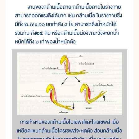
งาน
ของ
กล้าม
เนื้อ
ลาย กล้าม
เนื้อ
ลาย
ใน
ร่าง
กาย
สามารถ
ออก
แรง
ดึง
ได้
มาก เช่น กล้าม
เนื้อ ใน
ร่าง
กาย
ซึ่ง
มี
ถึง ๒.๗ x ๑๐ ยก
กำลัง ๘ ใย สามารถ
ดึง
น้ำ
หนัก
ได้
รวม
กัน ถึง๒๕ ตัน หรือ
กล้าม
เนื้อ
น่อง
ขณะ
วิ่ง
จะ
ยก
น้ำ
หนัก
ได้
ถึง ๖ เท่า
ของ
น้ำ
หนัก
ตัว
การทำงานของกล้ามเนื้อไบเซพส์และไตรเซพส์ เมื่อ
เหยียดแขนกล้ามเนื้อไตรเซพส์จะหดตัว ส่วนกล้ามเนื้อ