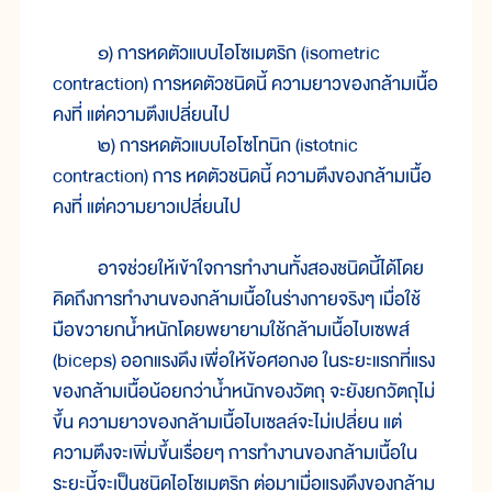
๑) การ
หด
ตัว
แบบ
ไอ
โซ
เมตริก (isometric
contraction) การ
หด
ตัว
ชนิด
นี้ ความ
ยาว
ของ
กล้าม
เนื้อ
คง
ที่ แต่
ความ
ตึง
เปลี่ยน
ไป
๒) การ
หด
ตัว
แบบ
ไอ
โซ
โท
นิก (istotnic
contraction) การ หด
ตัว
ชนิด
นี้ ความ
ตึง
ของ
กล้าม
เนื้อ
คง
ที่ แต่
ความ
ยาว
เปลี่ยน
ไป
อาจ
ช่วย
ให้
เข้า
ใจ
การ
ทำ
งาน
ทั้ง
สอง
ชนิด
นี้
ได้
โดย
คิด
ถึง
การ
ทำ
งานของ
กล้าม
เนื้อ
ใน
ร่าง
กาย
จริงๆ เมื่อ
ใช้
มือ
ขวา
ยก
น้ำหนัก
โดย
พยายามใช้
กล้าม
เนื้อไบ
เซพส์
(biceps) ออก
แรง
ดึง
เพื่อ
ให้
ข้อ
ศอก
งอ ใน
ระยะแรก
ที่
แรง
ของ
กล้าม
เนื้อ
น้อยกว่า
น้ำ
หนัก
ของ
วัตถุ จะ
ยัง
ยก
วัตถุ
ไม่
ขึ้น ความยาว
ของ
กล้าม
เนื้อไบ
เซลล์
จะ
ไม่
เปลี่ยน แต่
ความ
ตึง
จะ
เพิ่ม
ขึ้น
เรื่อยๆ การ
ทำงาน
ของ
กล้าม
เนื้อ
ใน
ระยะ
นี้
จะ
เป็น
ชนิดไอ
โซ
เมตริก ต่อ
มา
เมื่อ
แรง
ดึงของ
กล้าม