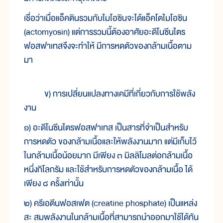
เชื่อ
ว่า
เมื่อแอ็
คติน
รวม
กับไม
โอ
ซิน
จะ
ได้แอ็ค
โตไม
โอ
ซิน
(actomyosin) แต่
การ
รวม
นี้
ต้อง
อาศัยอะ
ดี
โน
ซีน
ไตร
ฟอสฟา
เทส
จึง
จะ
ทำ
ให้ มี
การ
หด
ตัว
ของ
กล้าม
เนื้อ
ตาม
มา
ข) การ
เปลี่ยน
แปลง
ทาง
เคมี
ที่
เกี่ยว
กับ
การ
ใช้
พลัง
งาน
๑) อะ
ดี
โน
ซีน
ไตรฟอสฟา
เทส เป็น
สาร
ที่
จำ
เป็น
สำหรับ
การ
หด
ตัว ของ
กล้าม
เนื้อ
และ
ให้
พลัง
งาน
มาก แต่
มี
เก็บ
ไว้
ใน
กล้าม
เนื้อ
น้อย
มาก มี
เพียง ๓ มิล
ลิโ
มล
ต่อ
กล้าม
เนื้อ
หนึ่ง
กิโลกรัม และ
ใช้
สำหรับ
การ
หด
ตัว
ของ
กล้าม
เนื้อ ได้
เพียง ๘ ครั้ง
เท่า
นั้น
๒) ค
รี
เอ
ตีน
ฟอสเฟต (creatine phosphate) เป็น
แหล่ง
สะ สม
พลัง
งาน
ใน
กล้าม
เนื้อ
ที่
สามารถ
นำ
ออก
มา
ใช้
ได้
ทัน