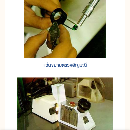
แว่นขยายตรวจอัญมณี