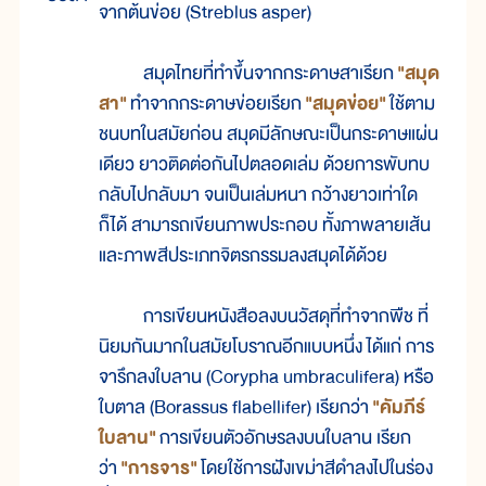
จากต้นข่อย (Streblus asper)
สมุดไทยที่ทำขึ้นจากกระดาษสาเรียก
"สมุด
สา"
ทำจากกระดาษข่อยเรียก
"สมุดข่อย"
ใช้ตาม
ชนบทในสมัยก่อน สมุดมีลักษณะเป็นกระดาษแผ่น
เดียว ยาวติดต่อกันไปตลอดเล่ม ด้วยการพับทบ
กลับไปกลับมา จนเป็นเล่มหนา กว้างยาวเท่าใด
ก็ได้ สามารถเขียนภาพประกอบ ทั้งภาพลายเส้น
และภาพสีประเภทจิตรกรรมลงสมุดได้ด้วย
การเขียนหนังสือลงบนวัสดุที่ทำจากพืช ที่
นิยมกันมากในสมัยโบราณอีกแบบหนึ่ง ได้แก่ การ
จารึกลงใบลาน (Corypha umbraculifera) หรือ
ใบตาล (Borassus flabellifer) เรียกว่า
"คัมภีร์
ใบลาน"
การเขียนตัวอักษรลงบนใบลาน เรียก
ว่า
"การจาร"
โดยใช้การฝังเขม่าสีดำลงไปในร่อง