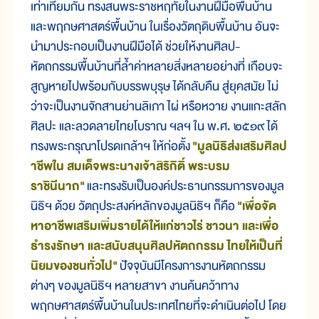
เท่าเทียมกัน ทรงสนพระราชหฤทัยในงานฝีมือพื้นบ้าน
และพฤกษศาสตร์พื้นบ้าน ในเรื่องวัตถุดิบพื้นบ้าน อันจะ
นำมาประกอบเป็นงานฝีมือได้ ช่วยให้งานศิลป-
หัตถกรรมพื้นบ้านที่ล้ำค่าหลายสิ่งหลายอย่างที่ เกือบจะ
สูญหายไปพร้อมกับบรรพบุรุษ ได้กลับคืน สู่ยุคสมัย ไม่
ว่าจะเป็นงานจักสานย่านลิเภา ไผ่ หรือหวาย งานแกะสลัก
ศิลปะ และลวดลายไทยโบราณ ฯลฯ ใน พ.ศ. ๒๕๑๙ ได้
ทรงพระกรุณาโปรดเกล้าฯ ให้ก่อตั้ง
"มูลนิธิส่งเสริมศิลป
าชีพใน สมเด็จพระนางเจ้าสิริกิติ์ พระบรม
ราชินีนาถ"
และทรงรับเป็นองค์ประธานกรรมการของมูล
นิธิฯ ด้วย วัตถุประสงค์หลักของมูลนิธิฯ ก็คือ
"เพื่อจัด
หาอาชีพเสริมเพิ่มรายได้ให้แก่ชาวไร่ ชาวนา และเพื่อ
ธำรงรักษา และสนับสนุนศิลปหัตถกรรม ไทยให้เป็นที่
นิยมของชนทั่วไป"
ปัจจุบันมีโครงการงานหัตถกรรม
ต่างๆ ของมูลนิธิฯ หลายสาขา งานค้นคว้าทาง
พฤกษศาสตร์พื้นบ้านในประเทศไทยที่จะดำเนินต่อไป โดย