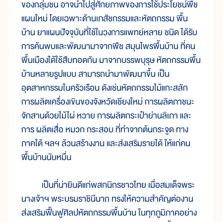
ของกลุ่มชน อาจนำไปสู่ศักยภาพของการใช้ประโยชน์พืช
แผนใหม่ โดยเฉพาะด้านเภสัชกรรมและหัตถกรรม พื้น
บ้าน ยาแผนปัจจุบันที่ใช้ในวงการแพทย์หลาย ชนิด ได้รับ
การค้นพบและพัฒนามาจากพืช สมุนไพรพื้นบ้าน ที่คน
พื้นเมืองได้ใช้สืบทอดกัน มาจากบรรพบุรุษ หัตถกรรมพื้น
บ้านหลายรูปแบบ สามารถนำมาพัฒนาขึ้น เป็น
อุตสาหกรรมในครัวเรือน ดังเช่นหัตถกรรมไม้แกะสลัก
การผลิตเครื่องเขินของจังหวัดเชียงใหม่ การผลิตภาชนะ
จักสานด้วยไม้ไผ่ หวาย การผลิตกระเป๋าย่านลิเภา และ
การ ผลิตเสื่อ หมวก กระสอบ ที่ทำจากต้นกระจูด ทาง
ภาคใต้ ฯลฯ ล้วนสร้างงาน และส่งเสริมรายได้ ให้แก่คน
พื้นบ้านนับหมื่น
เป็นที่น่ายินดีแก่พสกนิกรชาวไทย เมื่อสมเด็จพระ
นางเจ้าฯ พระบรมราชินีนาถ ทรงให้ความสำคัญต่องาน
ส่งเสริมฟื้นฟูศิลปหัตถกรรมพื้นบ้าน ในทุกภูมิภาคอย่าง