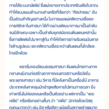
ภายใต้ระบบกษัตริย์ ซึ่งแผ่ขยายจากประเทศอินเดียโบราณ
ทำให้แบบแผนด้านงานช่างหรือที่เรียกว่า "ศิลปกรรม" อัน
เป็นส่วนสำคัญอย่างหนึ่ง ในการเผยแผ่คติความเชื่อและ
การศรัทธาในศาสนา ได้ก้าวผ่านพัฒนาการมาเป็นลำดับ
จนมีลักษณะเฉพาะเป็นลำดับยุคสมัยของดินแดนเหล่านั้น
ซึ่งการติดต่อไปมาหาสู่กัน ทำให้เกิดการถ่ายรับแรงบันดาล
ใจด้านรูปแบบ และคติความเชื่อระหว่างดินแดนทั้งใกล้และ
ไกลอีกด้วย
แรกเริ่มของวัฒนธรรมศาสนา ดินแดนไทยทางภาค
กลางคงมีงานก่อสร้างอาคารของเทวสถานหรือวัดใน
พระพุทธศาสนา เช่น วิหาร ที่มีหลังคาเป็นเครื่องไม้ อาคาร
ประเภทหลังคาคลุมมักชำรุดเสียหายไปตามกาลเวลา ยิ่ง
เก่าแก่ยิ่งไม่ค่อยหลงเหลือเป็นตัวอย่าง แต่หากเป็น "พระ
เจดีย์" หรือเรียกอย่างสั้นๆ ว่า "เจดีย์" มักก่อด้วยวัสดุ
คงทนมากกว่า เช่น อิฐ หรือศิลา แม้อยู่ในสภาพชำรุดมาก