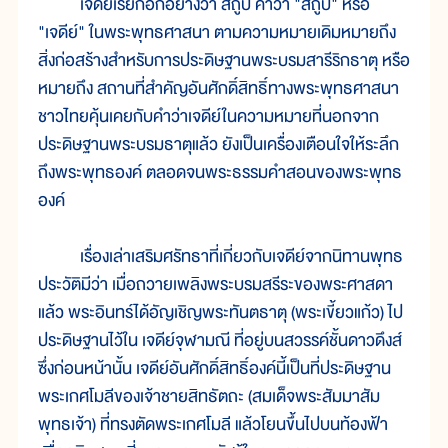
เจดีย์เรียกอีกอย่างว่า สถูป คำว่า "สถูป" หรือ
"เจดีย์" ในพระพุทธศาสนา ตามความหมายเดิมหมายถึง
สิ่งก่อสร้างสำหรับการประดิษฐานพระบรมสารีริกธาตุ หรือ
หมายถึง สถานที่สำคัญอันศักดิ์สิทธิ์ทางพระพุทธศาสนา
ชาวไทยคุ้นเคยกับคำว่าเจดีย์ในความหมายที่นอกจาก
ประดิษฐานพระบรมธาตุแล้ว ยังเป็นเครื่องเตือนใจให้ระลึก
ถึงพระพุทธองค์ ตลอดจนพระธรรมคำสอนของพระพุทธ
องค์
เรื่องเล่าเสริมศรัทธาที่เกี่ยวกับเจดีย์จากนิทานพุทธ
ประวัติมีว่า เมื่อถวายเพลิงพระบรมสรีระของพระศาสดา
แล้ว พระอินทร์ได้อัญเชิญพระทันตธาตุ (พระเขี้ยวแก้ว) ไป
ประดิษฐานไว้ใน เจดีย์จุฬามณี ที่อยู่บนสวรรค์ชั้นดาวดึงส์
ซึ่งก่อนหน้านั้น เจดีย์อันศักดิ์สิทธิ์องค์นี้เป็นที่ประดิษฐาน
พระเกศโมลีของเจ้าชายสิทธัตถะ (สมเด็จพระสัมมาสัม
พุทธเจ้า) ที่ทรงตัดพระเกศโมลี แล้วโยนขึ้นไปบนท้องฟ้า