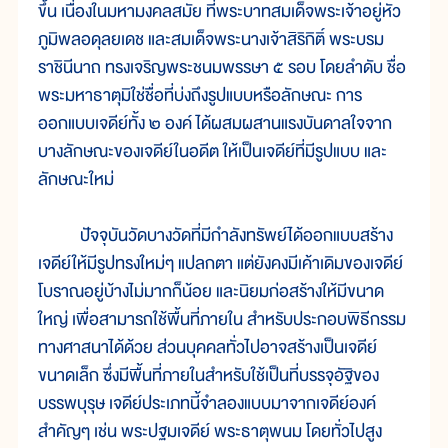
ขึ้น เนื่องในมหามงคลสมัย ที่พระบาทสมเด็จพระเจ้าอยู่หัว
ภูมิพลอดุลยเดช และสมเด็จพระนางเจ้าสิริกิติ์ พระบรม
ราชินีนาถ ทรงเจริญพระชนมพรรษา ๕ รอบ โดยลำดับ ชื่อ
พระมหาธาตุมิใช่ชื่อที่บ่งถึงรูปแบบหรือลักษณะ การ
ออกแบบเจดีย์ทั้ง ๒ องค์ ได้ผสมผสานแรงบันดาลใจจาก
บางลักษณะของเจดีย์ในอดีต ให้เป็นเจดีย์ที่มีรูปแบบ และ
ลักษณะใหม่
ปัจจุบันวัดบางวัดที่มีกำลังทรัพย์ได้ออกแบบสร้าง
เจดีย์ให้มีรูปทรงใหม่ๆ แปลกตา แต่ยังคงมีเค้าเดิมของเจดีย์
โบราณอยู่บ้างไม่มากก็น้อย และนิยมก่อสร้างให้มีขนาด
ใหญ่ เพื่อสามารถใช้พื้นที่ภายใน สำหรับประกอบพิธีกรรม
ทางศาสนาได้ด้วย ส่วนบุคคลทั่วไปอาจสร้างเป็นเจดีย์
ขนาดเล็ก ซึ่งมีพื้นที่ภายในสำหรับใช้เป็นที่บรรจุอัฐิของ
บรรพบุรุษ เจดีย์ประเภทนี้จำลองแบบมาจากเจดีย์องค์
สำคัญๆ เช่น พระปฐมเจดีย์ พระธาตุพนม โดยทั่วไปสูง