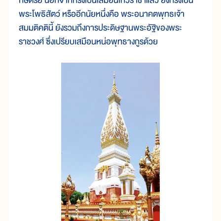
กษัตริย์ นอกจากทรงเป็นเสมือนเทวราชาแล้ว ยังทรงเป็น
พระโพธิสัตว์ หรืออีกนัยหนึ่งคือ พระอนาคตพุทธเจ้า
สมมติคตินี้ ยังรวมถึงการประดิษฐานพระอัฐิของพระ
ราชวงศ์ ซึ่งเปรียบเสมือนหน่อพุทธางกูรด้วย