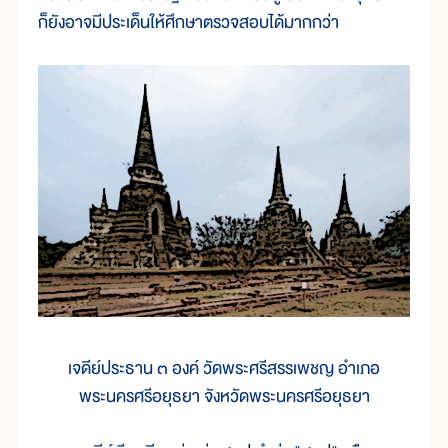
ก็ยังอาจมีประเด็นให้ศึกษาตรวจสอบได้มากกว่า
เจดีย์ประธาน ๓ องค์ วัดพระศรีสรรเพชญ อำเภอ
พระนครศรีอยุธยา จังหวัดพระนครศรีอยุธยา