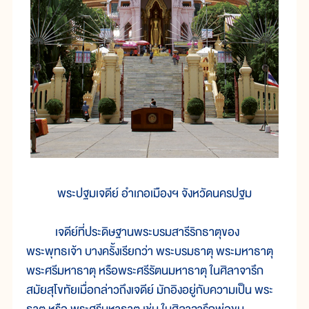
พระปฐมเจดีย์ อำเภอเมืองฯ จังหวัดนครปฐม
เจดีย์ที่ประดิษฐานพระบรมสารีริกธาตุของ
พระพุทธเจ้า บางครั้งเรียกว่า พระบรมธาตุ พระมหาธาตุ
พระศรีมหาธาตุ หรือพระศรีรัตนมหาธาตุ ในศิลาจารึก
สมัยสุโขทัยเมื่อกล่าวถึงเจดีย์ มักอิงอยู่กับความเป็น พระ