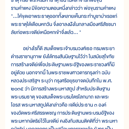
ธาตุ หรือ พระศรีมหาธาตุ เช่น ในศิลาจารึกพ่อขุน
รามคำแหง มีข้อความตอนหนึ่งกล่าวว่า พ่อขุนรามคำแหง
"...ให้ขุดเอาพระธาตุออกทั้งหลายเห็นกระทำบูชาบำเรอแก่
พระธาตุได้เดือนหกวัน จึ่งเอาลงฝังในกลางเมืองศรีสัชชนา
ลัยก่อพระเจดีย์เหนือหกเข้าจึ่งแล้ว... "
อย่างไรก็ดี สมเด็จพระเจ้าบรมวงศ์เธอ กรมพระยา
ดำรงราชานุภาพ ยังได้ทรงสันนิษฐานไว้ว่า ในสมัยสุโขทัย
การสร้างเจดีย์เพื่อประดิษฐานพระอัฐิของพระราชวงศ์ก็มี
อยู่ด้วย นอกจากนี้ ในพระราชพงศาวดารกรุงเก่า ฉบับ
หลวงประเสริฐฯ ระบุว่า กรุงศรีอยุธยาจดบันทึกใน พ.ศ.
๒๐๓๕ ว่า มีการสร้างพระมหาสถูป สำหรับประดิษฐาน
พระบรมธาตุ ของสมเด็จพระบรมไตรโลกนาถ และพระ
โอรส พระมหาสถูปดังกล่าวคือ เจดีย์ประธาน ๓ องค์
ของวัดพระศรีสรรเพชญ การประดิษฐานพระบรมอัฐิของ
พระมหากษัตริย์ไว้ในเจดีย์ คงอิงกับสมมติคติที่ว่า พระมหา