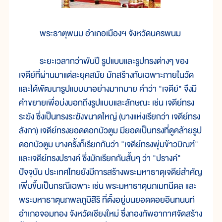
พระธาตุพนม อำเภอเมืองฯ จังหวัดนครพนม
ระยะเวลากว่าพันปี รูปแบบและรูปทรงต่างๆ ของ
เจดีย์ที่ผ่านมาแต่ละยุคสมัย มักสร้างกันเฉพาะภายในวัด
และได้พัฒนารูปแบบมาอย่างมากมาย คำว่า "เจดีย์" จึงมี
คำขยายเพื่อบ่งบอกถึงรูปแบบและลักษณะ เช่น เจดีย์ทรง
ระฆัง ซึ่งเป็นทรงระฆังขนาดใหญ่ (บางแห่งเรียกว่า เจดีย์ทรง
ลังกา) เจดีย์ทรงยอดดอกบัวตูม มียอดเป็นทรงที่ดูคล้ายรูป
ดอกบัวตูม บางครั้งก็เรียกกันว่า "เจดีย์ทรงพุ่มข้าวบิณฑ์"
และเจดีย์ทรงปรางค์ ซึ่งมักเรียกกันสั้นๆ ว่า "ปรางค์"
ปัจจุบัน ประเทศไทยยังมีการสร้างพระมหาธาตุเจดีย์สำคัญ
เพิ่มขึ้นเป็นกรณีเฉพาะ เช่น พระมหาธาตุนภเมทนีดล และ
พระมหาธาตุนภพลภูมิสิริ ที่ตั้งอยู่บนยอดดอยอินทนนท์
อำเภอจอมทอง จังหวัดเชียงใหม่ ซึ่งกองทัพอากาศจัดสร้าง