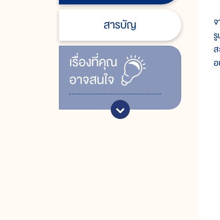
ร
จ
สารบัญ
ร
ส
เรื่ิองที่คุณ
อ
อาจสนใจ