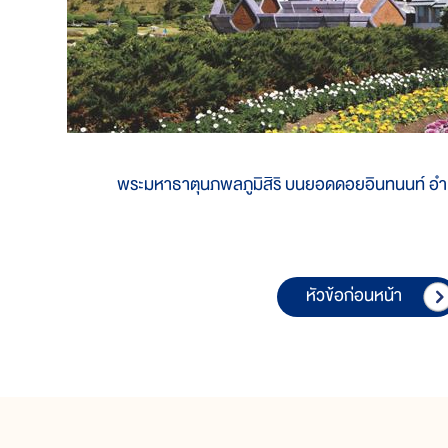
พระมหาธาตุนภพลภูมิสิริ บนยอดดอยอินทนนท์ อำเภอ
หัวข้อก่อนหน้า