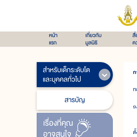
หน้า
เกี่ยวกับ
สื
แรก
มูลนิธิ
คว
สำหรับเด็กระดับโต
ก
และบุคคลทั่วไป
ท
สารบัญ
๑.
เรื่ิองที่คุณ
ใ
อาจสนใจ
ต