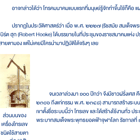
อาจกล่าวได้ว่า โทรคมนาคมแบบแรกที่มนุษย์รู้จักทำขึ้นใช้ก็คือ
ปรากฏในประวัติศาสตร์ว่า เมื่อ พ.ศ. ๒๒๒๗ (รัชสมัย สมเด็จพระ
เบิร์ต ฮุก (Robert Hooke) ได้บรรยายในที่ประชุมของราชสมาคมแห่ง ปร
สายตามอง แต่ไม่เคยมีใครนำมาปฏิบัติได้จริงๆ เลย
จนเวลาล่วงมา ๑๐๐ ปีกว่า จึงมีชาวฝรั่งเศส คื
๒๓๐๖ ถึงแก่กรรม พ.ศ. ๒๓๔๘) สามารถสร้างระบบกา
เขาตั้งชื่อระบบนี้ว่า โทรเลข และได้สร้างใช้งานทั่ว ปร
ส่วนบนของ
พระบาทสมเด็จพระพุทธยอดฟ้าจุฬาโลก รัชกาลที่ ๑ 
เครื่องโทรเลข
ชนิดใช้สายตา