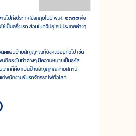
จายไปถึงประเทศอังกฤษในปี พ.ศ. ๒๓๓๗ ต่อ
้เป็นครั้งแรก ส่วนในทวีปยุโรปประเทศต่างๆ
ผ่นป้ายสัญญาณก็ยังคงมีอยู่ทั่วไป เช่น
แขนถือธงในท่าต่างๆ มีความหมายเป็นรหัส
ห็นกันมากก็คือ แผ่นป้ายสัญญาณตามสถานี
แก่พนักงานขับรถจักรรถไฟทั่วโลก