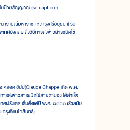
 แผ่นป้ายสัญญาณ (semaphore)
นารายณ์มหาราช แห่งกรุงศรีอยุธยา) รอ
ะเทศอังกฤษ ถึงวิธีการส่งข่าวสารชนิดใช้
อ คลอด ชัปป์(Claude Chappe เกิด พ.ศ.
รส่งข่าวสารชนิดใช้สายตามอง ได้สำเร็จ
ะเทศฝรั่งเศส เริ่มตั้งแต่ปี พ.ศ. ๒๓๓๓ (รัชสมัย
กรุงรัตนโกสินทร์)