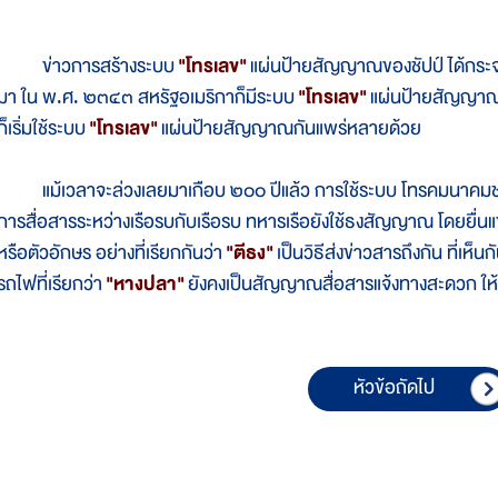
ข่าวการสร้างระบบ
"โทรเลข"
แผ่นป้ายสัญญาณของชัปป์ ได้กระ
มา ใน พ.ศ. ๒๓๔๓ สหรัฐอเมริกาก็มีระบบ
"โทรเลข"
แผ่นป้ายสัญญาณใช
ก็เริ่มใช้ระบบ
"โทรเลข"
แผ่นป้ายสัญญาณกันแพร่หลายด้วย
แม้เวลาจะล่วงเลยมาเกือบ ๒๐๐ ปีแล้ว การใช้ระบบ โทรคมนาคมชนิดแ
การสื่อสารระหว่างเรือรบกับเรือรบ ทหารเรือยังใช้ธงสัญญาณ โดยยื่น
หรือตัวอักษร อย่างที่เรียกกันว่า
"ตีธง"
เป็นวิธีส่งข่าวสารถึงกัน ที่เ
รถไฟที่เรียกว่า
"หางปลา"
ยังคงเป็นสัญญาณสื่อสารแจ้งทางสะดวก ให้
หัวข้อถัดไป