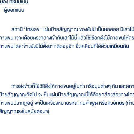
มอง ที่ชัปป์เป็น
ผู้ออกแบบ
สถานี "โทรเลข" แผ่นป้ายสัญญาณ ของชัปป์ เป็นหอคอย มีเสาไม้ต่อ
กางเขน เจาะเดือยตรงกลางเข้ากับเสาไม้นี้ แล้วใช้เชือกดึงไม้กางเขนให้กระ
กางเขนแต่ละข้างยังมีไม้ตั้งฉากติดอยู่อีก ซึ่งเคลื่อนที่ได้ด้วยเหมือนกัน
การส่งข่าวก็ใช้วิธีดึงให้กางเขนอยู่ในท่า หรือมุมต่างๆ กัน และสถา
ป้ายสัญญาณถัดไป จะเห็นแผ่นป้ายสัญญาณนี้ได้ด้วยกล้องส่องทางไกล ท่
กางเขนปรากฏอยู่ จะเป็นเครื่องหมายรหัสแทนคำพูด หรือตัวอักษร (ทำ
สัญญาณธงในสมัยต่อมา)