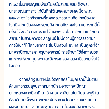
ที่ ๑๔ ซึ่งมาเจริญสัมพันธไมตรีในรัชสมัยสมเด็จพระ
นารายณ์มหาราช ได้บันทึกไว้ในจดหมายเหตุเมื่อ พ.ศ.
๒๒๓๐ ว่า โรคร้ายแรงที่สุดของชาวสยามคือ โรคป่วง และ
โรคบิด โรคป่วงคงจะหมายถึง โรคอหิวาตกโรค นอกจากนี้ก็
มีโรคไข้จับสั่น คุดทะราด ไข้ทรพิษ และโรคผิวหนัง แต่ "หมอ
สยาม" ในสายตาของ ลาลูแบร์ ไม่มีความรู้ทางสรีรวิทยา
การให้ยาก็ให้ตามอาการเสียเป็นส่วนใหญ่ และเป็นสูตรที่จำ
มาจากบิดามารดา ครูบาอาจารย์ การรักษา ใช้ทั้งการนวด
และการให้ยาสมุนไพร และมีการงดของแสลง เมื่อยามเจ็บไข้
ได้ป่วย
จากหลักฐานทางประวัติศาสตร์ ในยุคแรกนี้ไม่มีงาน
ด้านสาธารณสุขปรากฏมากนัก นอกจากจะมีคณะ
บาทหลวงชาวอิตาลี มาเริ่มงานสุขาภิบาลในเมืองลพบุรี ใน
รัชสมัยสมเด็จพระนารายณ์มหาราช โดยมาช่วยวางแผน
ผังระบบส่งน้ำ จากทะเลชุบศร เข้ามาในตัวเมืองลพบุรี ซึ่ง