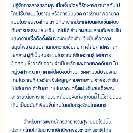
ไม่รู้จักการสาธารณสุข เมื่อเจ็บป่วยก็รักษาพยาบาลกันไป
โดยใช้ยาแผนโบราณ หรือการบีบนวด การรักษาพยาบาล
แผนโบราณของไทยเรา มีที่มาจากประเทศอินเดียเช่นเดียว
กับอารยธรรมแขนงอื่น แต่ไม่ได้เข้ามาผสมผสานกับของจีน
และความเชื่อถือดั้งเดิมของคนท้องถิ่น จึงเป็นเรื่องของ
สมุนไพร ผสมผสานกับความเชื่อถือ ทางไสยศาสตร์ และ
โชคลาง ผู้ที่เป็นหมอแผนโบราณได้รับความรู้ โดยการ
ฝึกสอน ซึ่งอาศัยความจำเป็นหลัก และถ่ายทอดกันมา ใน
หมู่วงศาคณาญาติ แต่ปิดบังอย่างมิดชิดตามวิสัยของคน
ไทยโบราณที่หวงวิชา จึงได้สูญหายตายตามเจ้าของตำรับ
ไปเสียมาก ตำรับยาแผนโบราณ ครั้งแผ่นดินสมเด็จพระ
นารายณ์มหาราชที่ยังมีเหลืออยู่จนถึงทุกวันนี้ ไม่ใช่ต้นฉบับ
เดิม เป็นฉบับที่เขียนขึ้นใหม่ในสมัยกรุงรัตนโกสินทร์
สำหรับการแพทย์การสาธารณสุขแบบยุโรปนั้น
ประเทศไทยได้รับมาจากอิทธิพลของชาวต่างชาติ โดย