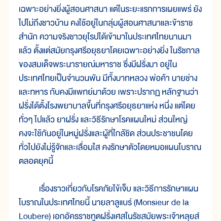
เฉพาะอย่างยิ่งผู้สอนศาสนา แต่ในระยะแรกการเผยแพร่ ยัง
ไปไม่ถึงชาวบ้าน คงใช้อยู่ในกลุ่มผู้สอนศาสนาและข้าราช
สำนัก ความจริงชาวยุโรปได้เข้ามาในประเทศไทยนานมา
แล้ว ตั้งแต่สมัยกรุงศรีอยุธยาโดยเฉพาะอย่างยิ่ง ในรัชกาล
ของสมเด็จพระนารายณ์มหาราช ซึ่งมีฝรั่งมา อยู่ใน
ประเทศไทยเป็นจำนวนพัน มีทั้งบาทหลวง พ่อค้า นายช่าง
และทหาร กับคงมีแพทย์มาด้วย เพราะปรากฏ หลักฐานว่า
ฝรั่งได้ตั้งโรงพยาบาลขึ้นที่กรุงศรีอยุธยาแห่ง หนึ่ง แต่โดย
ทั่วๆ ไปแล้ว ยาฝรั่ง และวิธีรักษาโรคแผนใหม่ ส่วนใหญ่
คงจะใช้กันอยู่ในหมู่ฝรั่งและผู้ที่ใกล้ชิด ส่วนประชาชนโดย
ทั่วไปยังไม่รู้จักและเลื่อมใส คงรักษาตัวโดยหมอแผนโบราณ
ตลอดยุคนี้
เรื่องราวเกี่ยวกับโรคภัยไข้เจ็บ และวิธีการรักษาแผน
โบราณในประเทศไทยนี้ นายลาลูแบร์ (Monsieur de la
Loubere) เอกอัครราชทูตฝรั่งเศสในรัชสมัยพระเจ้าหลุยส์