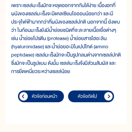
เพราะเซลล์มะเร็งมักจะหลุดออกจากกันได้ง่าย เนื้องอกที่
ผนังของเซลล์มะเร็งจะมีแคลเซียมไอออนน้อยกว่า และมี
ประจุไฟฟ้ามากกว่าที่ผนังของเซลล์ปกติ นอกจากนี้ ยังพบ
ว่า ในก้อนมะเร็งยังมีน้ำย่อยชนิดที่จะละลายเนื้อเยื่อต่างๆ
เช่น น้ำย่อยโปรตีน (protease) น้ำย่อยสารไฮอะลิน
(hyaluronidase) และน้ำย่อยอะมิโนเปปไทด์ (amino
peptidase) เซลล์มะเร็งมักจะเป็นรูปกลมต่างจากเซลล์ปกติ
ซึ่งมักจะเป็นรูปแบน ดังนั้น เซลล์มะเร็งจึงมีส่วนสัมผัส และ
การยึดเหนี่ยวระหว่างเซลล์น้อย
หัวข้อก่อนหน้า
หัวข้อถัดไป