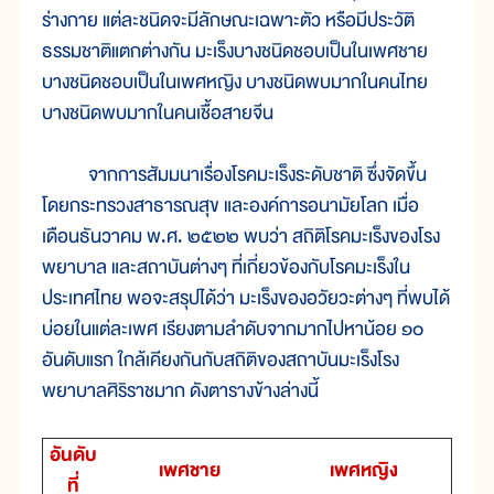
ร่างกาย แต่ละชนิดจะมีลักษณะเฉพาะตัว หรือมีประวัติ
ธรรมชาติแตกต่างกัน มะเร็งบางชนิดชอบเป็นในเพศชาย
บางชนิดชอบเป็นในเพศหญิง บางชนิดพบมากในคนไทย
บางชนิดพบมากในคนเชื้อสายจีน
จากการสัมมนาเรื่องโรคมะเร็งระดับชาติ ซึ่งจัดขึ้น
โดยกระทรวงสาธารณสุข และองค์การอนามัยโลก เมื่อ
เดือนธันวาคม พ.ศ. ๒๕๒๒ พบว่า สถิติโรคมะเร็งของโรง
พยาบาล และสถาบันต่างๆ ที่เกี่ยวข้องกับโรคมะเร็งใน
ประเทศไทย พอจะสรุปได้ว่า มะเร็งของอวัยวะต่างๆ ที่พบได้
บ่อยในแต่ละเพศ เรียงตามลำดับจากมากไปหาน้อย ๑๐
อันดับแรก ใกล้เคียงกันกับสถิติของสถาบันมะเร็งโรง
พยาบาลศิริราชมาก ดังตารางข้างล่างนี้
อันดับ
เพศชาย
เพศหญิง
ที่