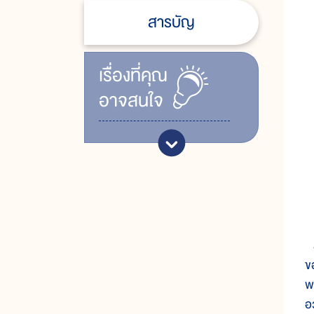
สารบัญ
เรื่ิองที่คุณ
อาจสนใจ
ส
ข
พ
อ