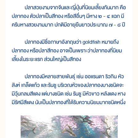
ปลาสวยงามจากจีนและญี่ปุ่นที่นิยมเลี้ยงกันมาก คือ
ปลาทอง ตัวปลาเป็นสีทอง หรือสีอื่นๆ มีหาง ๒ - ๔ แฉก มี
ครีบหางสวยงามมาก ปกติมีอายุยืนยาวประมาณ ๗ - ๘ ปี
ปลาทองมีชื่อภาษาอังกฤษว่า goldfish หมายถึง
ปลาทอง หรือปลาสีทอง อาจเป็นเพราะว่าปลาทองที่นิยม
เลี้ยงในระยะแรก ส่วนใหญ่เป็นสีทอง
ปลาทองมีหลายสายพันธุ์ เช่น ออแรนดา ริวกิน หัว
สิงห์ เกล็ดแก้ว และรันชู บริเวณหัวของปลาทองบางชนิดจะ
มีวุ้นกลมสีแดง แต่บางชนิด เช่น รันชู มีหัวขาว หลังแดง หาง
มีรัศมีสีแดง นับเป็นปลาทองที่ได้รับความนิยมมากชนิดหนึ่ง