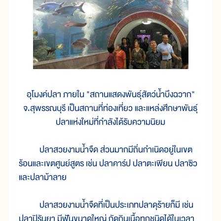
อุโมงค์ปลา ภายใน "สถานแสดงพันธุ์สัตว์น้ำบึงฉวาก"
จ.สุพรรณบุรี เป็นสถานที่ท่องเที่ยว และแหล่งศึกษาพันธุ์
ปลาแห่งใหม่ที่กำลังได้รับความนิยม
ปลาสวยงามน้ำจืด ส่วนมากมีถิ่นกำเนิดอยู่ในเขต
ร้อนและเขตศูนย์สูตร เช่น ปลาคาร์ป ปลาตะเพียน ปลาซิว
และปลาม้าลาย
ปลาสวยงามน้ำจืดที่เป็นประเภทปลาดุร้ายก็มี เช่น
ปลาปิรันยา มีฟันขนาดใหญ่ กัดกินเนื้อทุกชนิดได้ในเวลา