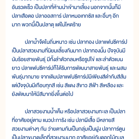
อันรวดเร็ว เป็นปลาที่ห้ามนำเข้ามาเลี้ยง นอกจากนั้นก็มี
ปลาเสือตอ ปลาออสการ์ ปลาหมอเทกซัส และอื่นๆ อีก
มาก พวกนี้เป็นปลาดุ แต่ไม่โหดร้าย
ปลาน้ำจืดในถิ่นหนาว เช่น ปลาทอง ปลาแฟนซีคาร์ป
เป็นปลาสวยงามที่นิยมเลี้ยงกันมาก ปลาทองนั้น ปัจจุบันมี
นับร้อยสายพันธุ์ มีทั้งลำตัวกลมหรือรูปไข่ และลำตัวแบน
ยาว ปลาแฟนซีคาร์ปก็ได้รับการพัฒนาสายพันธุ์ และผสม
พันธุ์มากมาย จากเดิมปลาแฟนซีคาร์ปมีเพียงสีดำกับสีส้ม
แต่ปัจจุบันมีเกือบทุกสี เช่น สีแดง สีขาว สีฟ้า สีเหลือง และ
ยังพัฒนาให้มีสีมากยิ่งขึ้นต่อไป
ปลาสวยงามน้ำเค็ม หรือปลาสวยงามทะเล เป็นปลา
ที่อาศัยอยู่ตาม แนวปะการัง เช่น ปลาผีเสื้อ มีหลายสี
สวยงามต่างๆ กัน ว่ายตามกันเป็นกลุ่มเป็นฝูง ปลาการ์ตูน
เป็นปลาขนาดเล็กที่สวยงามมาก อาศัยอยู่กับดอกไม้ทะเล