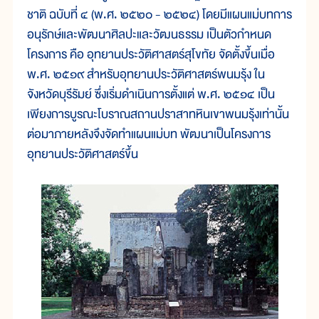
ชาติ ฉบับที่ ๔ (พ.ศ. ๒๕๒๐ - ๒๕๒๔) โดยมีแผนแม่บทการ
อนุรักษ์และพัฒนาศิลปะและวัฒนธรรม เป็นตัวกำหนด
โครงการ คือ อุทยานประวัติศาสตร์สุโขทัย จัดตั้งขึ้นเมื่อ
พ.ศ. ๒๕๑๙ สำหรับอุทยานประวัติศาสตร์พนมรุ้ง ใน
จังหวัดบุรีรัมย์ ซึ่งเริ่มดำเนินการตั้งแต่ พ.ศ. ๒๕๑๔ เป็น
เพียงการบูรณะโบราณสถานปราสาทหินเขาพนมรุ้งเท่านั้น
ต่อมาภายหลังจึงจัดทำแผนแม่บท พัฒนาเป็นโครงการ
อุทยานประวัติศาสตร์ขึ้น