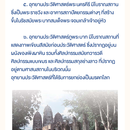
๕. อุทยานประวัติศาสตร์พระนครคีรี มีโบราณสถาน
ซึ่งเป็นพระราชวัง และอาคารสถาปัตยกรรมต่างๆ ที่สร้าง
ขึ้นในรัชสมัยพระบาทสมเด็จพระจอมเกล้าเจ้าอยู่หัว
๖. อุทยานประวัติศาสตร์ภูพระบาท มีโบราณสถานที่
แสดงภาพเขียนสีสมัยก่อนประวัติศาสตร์ ซึ่งปรากฏอยู่บน
ผนังของเพิงผาหิน รวมทั้งศิลปกรรมสมัยทวารวดี
ศิลปกรรมแบบเขมร และศิลปกรรมสกุลช่างลาว ที่ปรากฏ
อยู่ตามศาสนสถานในบริเวณนั้น
อุทยานประวัติศาสตร์ที่ได้รับการยกย่องเป็นมรดกโลก