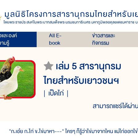
่อและองค์
All E-
ข่าวสารและ
ามรู้
book
กิจกรรม
เล่ม 5 สารานุกรม
ไทยสำหรับเยาวชนฯ
เป็ดไก่
สามารถแชร์ได้ผ่าน
ก.เอ๋ย ก.ไก่ ข.ไข่มาหา---" ใครๆ ก็รู้ว่าไข่มาจากไหน แม่ไก่ออกไข่ไก