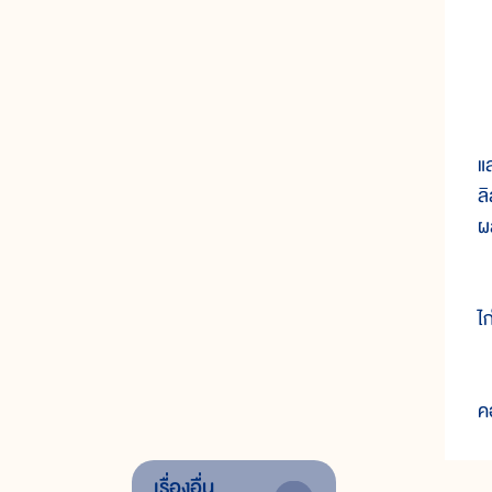
อ
แล
ล
ผ
ร
ไ
เ
ค
เรื่องอื่น