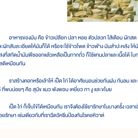
าหารของมัน คือ ข้าวเปลือก ปลา หอย ตัวปลวก ไส้เดือน ผักสด 
ะผักสับละเอียดให้มันก็ได้ หรือจะใช้ข้าวโพด ข้าวฟ่าง มันสำปะหลัง ให้มัน
ิสงที่สกัดน้ำมันพืชออกแล้วเหลือเป็นกากถั่ว ก็ใช้แทนปลาและเนื้อได้ ใบ
ลดีเหมือนกัน
าสร้างคอกหรือเล้าให้ เป็ด ไก่ ได้อาศัยนอนช่วยกันฝน กันลม และป้อง
ก่ ที่พบบ่อยๆ คือ สุนัข แมว พังพอน เหยี่ยว กา งู และขโมย
ป็ด ไก่ ก็เจ็บไข้ได้เหมือนกัน เราจึงต้องใช้ยารักษาในบางครั้ง เวลา
อยรักษา เช่นเดียวกับที่เราฉีดวัคซีนป้องกันโรคอหิวาต์