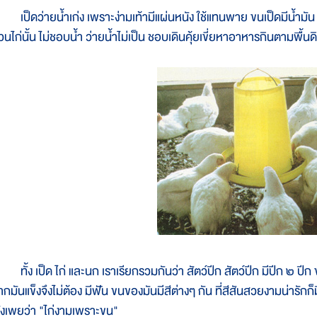
ป็ดว่ายน้ำเก่ง เพราะง่ามเท้ามีแผ่นหนัง ใช้แทนพาย ขนเป็ดมีน้ำมัน ท
วนไก่นั้น ไม่ชอบน้ำ ว่ายน้ำไม่เป็น ชอบเดินคุ้ยเขี่ยหาอาหารกินตามพื้นด
ั้ง เป็ด ไก่ และนก เราเรียกรวมกันว่า สัตว์ปีก สัตว์ปีก มีปีก ๒ ปีก
กมันแข็งจึงไม่ต้อง มีฟัน ขนของมันมีสีต่างๆ กัน ที่สีสันสวยงามน่ารักก็ม
ังเพยว่า "ไก่งามเพราะขน"