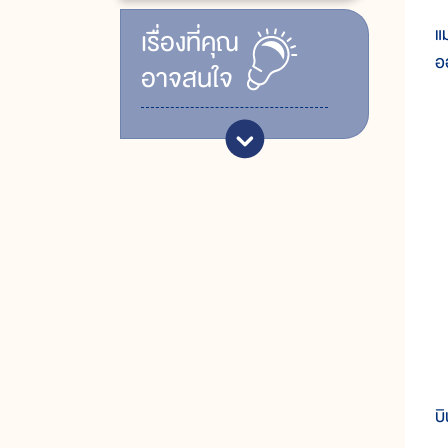
แม
เรื่ิองที่คุณ
อ
อาจสนใจ
เ
บิ