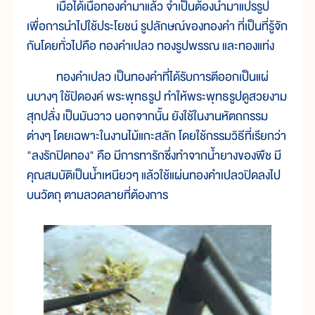
เมื่อได้เนื้อทองคำมาแล้ว จำเป็นต้องนำมาแปรรูป
เพื่อการนำไปใช้ประโยชน์ รูปลักษณ์ของทองคำ ที่เป็นที่รู้จัก
กันโดยทั่วไปคือ ทองคำเปลว ทองรูปพรรณ และทองแท่ง
ทองคำเปลว เป็นทองคำที่ได้รับการตีออกเป็นแผ่
นบางๆ ใช้ปิดองค์ พระพุทธรูป ทำให้พระพุทธรูปดูสวยงาม
สุกปลั่ง เป็นมันวาว นอกจากนั้น ยังใช้ในงานหัตถกรรม
ต่างๆ โดยเฉพาะในงานไม้แกะสลัก โดยใช้กรรมวิธีที่เรียกว่า
"ลงรักปิดทอง" คือ มีการทารักซึ่งทำจากน้ำยางของพืช มี
คุณสมบัติเป็นน้ำเหนียวๆ แล้วใช้แผ่นทองคำเปลวปิดลงไป
บนวัตถุ ตามลวดลายที่ต้องการ