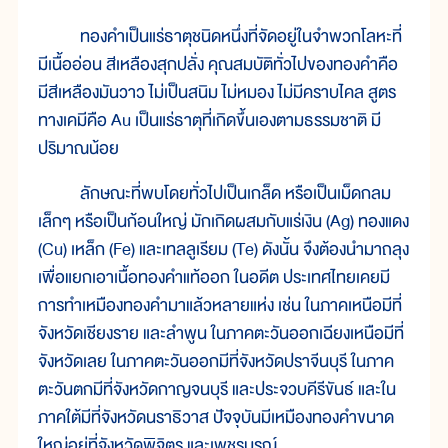
ทองคำเป็นแร่ธาตุชนิดหนึ่งที่จัดอยู่ในจำพวกโลหะที่
มีเนื้ออ่อน สีเหลืองสุกปลั่ง คุณสมบัติทั่วไปของทองคำคือ
มีสีเหลืองมันวาว ไม่เป็นสนิม ไม่หมอง ไม่มีคราบไคล สูตร
ทางเคมีคือ Au เป็นแร่ธาตุที่เกิดขึ้นเองตามธรรมชาติ มี
ปริมาณน้อย
ลักษณะที่พบโดยทั่วไปเป็นเกล็ด หรือเป็นเม็ดกลม
เล็กๆ หรือเป็นก้อนใหญ่ มักเกิดผสมกับแร่เงิน (Ag) ทองแดง
(Cu) เหล็ก (Fe) และเทลลูเรียม (Te) ดังนั้น จึงต้องนำมาถลุง
เพื่อแยกเอาเนื้อทองคำแท้ออก ในอดีต ประเทศไทยเคยมี
การทำเหมืองทองคำมาแล้วหลายแห่ง เช่น ในภาคเหนือมีที่
จังหวัดเชียงราย และลำพูน ในภาคตะวันออกเฉียงเหนือมีที่
จังหวัดเลย ในภาคตะวันออกมีที่จังหวัดปราจีนบุรี ในภาค
ตะวันตกมีที่จังหวัดกาญจนบุรี และประจวบคีรีขันธ์ และใน
ภาคใต้มีที่จังหวัดนราธิวาส ปัจจุบันมีเหมืองทองคำขนาด
ใหญ่อยู่ที่จังหวัดพิจิตร และเพชรบูรณ์