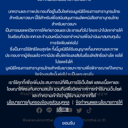
บทความและภาพประกอบที่อยู่ในเว็บไซต์ของมูลนิธิโครงการสารานุกรมไทย
สำหรับเยาวชนฯ นี้ใช้สำหรับเพื่อสนับสนุนการผลิตหนังสือสารานุกรมไทย
สำหรับเยาวชนฯ
เป็นการเผยแพร่วิชาการให้แก่เยาวชนและประชาชนทั่วไป โดยจะนำไปแจกจ่ายให้
โรงเรียนทั่วประเทศ และจำนวนหนึ่งนำออกจำหน่ายเพื่อนำเงินมาสมทบทุนใน
การจัดพิมพ์ต่อไป
ซึ่งเป็นการใช้สิทธิโดยสุจริต ทั้งนี้มูลนิธิได้รับอนุญาตทั้งบทความและภาพ
ประกอบจากผู้เขียนแล้ว หากมีประเด็นขัดข้องสงสัยในเรื่องลิขสิทธิ์อย่างใด ขอได้
โปรดแจ้งให้
มูลนิธิโครงการสารานุกรมไทยสำหรับเยาวชนฯ ทราบเพื่อพิจารณาแก้ไขความ
ขัดข้องสงสัยนั้นต่อไป จะเป็นพระคุณยิ่ง
เราใช้คุกกี้เพื่อเพิ่มประสบการณ์ที่ดีในการใช้เว็บไซต์ แสดงเนื้อหาและ
ลิขสิทธิ์เป็นของมูลนิธิโครงการสารานุกรมไทยสำหรับเยาวชนฯ
โฆษณาให้ตรงกับความสนใจ รวมถึงเพื่อวิเคราะห์การเข้าใช้งานเว็บไซต์
ห้ามนำข้อความและรูปภาพไปเผยแพร่โดยไม่ได้รับอนุญาต
และทำความเข้าใจว่าผู้ใช้งานมาจากที่ใด๋
นโยบายการคุ้มครองข้อมูลส่วนบุคคล
|
ข้อกำหนดและนโยบายการให้
บริการ
@saranukromthai
|
www.saranukromthai.or.th
ยอมรับ