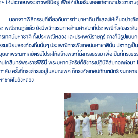
้าฯ ให้ประกอบพระราชพิธีนี้อยู่ เพื่อให้เป็นสิริมงคลแก่อาณาประชารา
อกจากพิธีกรรมที่เกี่ยวกับการทำมาหากิน ที่แสดงให้เห็นอย่างชัด
ระเพณีราษฎร์แล้ว ยังมีพิธีกรรมทางด้านศาสนาที่ประเพณีทั้งสองระดับต
ารเทศน์มหาชาติ ทั้งประเพณีหลวง และประเพณีราษฎร์ ต่างก็มีรูปแบบก
รรมเนียมของท้องถิ่นนั้นๆ ประเพณีการฟังเทศน์มหาชาตินั้น ปรากฏเป็น
ยุธยาพระมหากษัตริย์โปรดให้สร้างพระที่นั่งทรงธรรม เพื่อเป็นที่ทรง
ัตนโกสินทร์พระราชพิธีนี้ พระมหากษัตริย์ก็ยังทรงปฏิบัติสืบทอดต่อ
ภาลัย ครั้งที่ทรงดำรงอยู่ในสมณเพศ ก็ทรงหัดเทศน์กัณฑ์มัทรี จนกล
หาชาติในวังหลวง