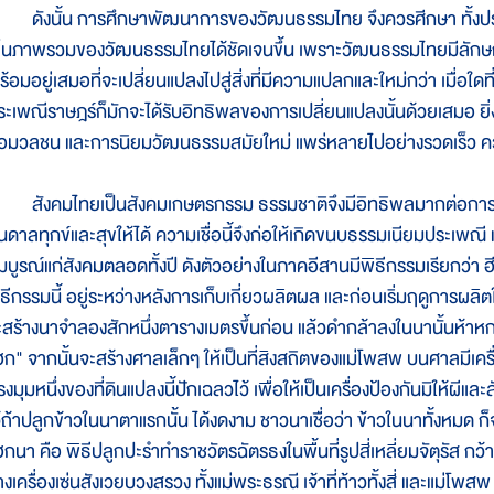
ังนั้น การศึกษาพัฒนาการของวัฒนธรรมไทย จึงควรศีกษา ทั้งประเ
ห็นภาพรวมของวัฒนธรรมไทยได้ชัดเจนขึ้น เพราะวัฒนธรรมไทยมีลักษ
ร้อมอยู่เสมอที่จะเปลี่ยนแปลงไปสู่สิ่งที่มีความแปลกและใหม่กว่า เมื่อใด
ระเพณีราษฎร์ก็มักจะได้รับอิทธิพลของการเปลี่ยนแปลงนั้นด้วยเสมอ ย
ื่อมวลชน และการนิยมวัฒนธรรมสมัยใหม่ แพร่หลายไปอย่างรวดเร็ว ความ
ังคมไทยเป็นสังคมเกษตรกรรม ธรรมชาติจึงมีอิทธิพลมากต่อการ
ันดาลทุกข์และสุขให้ได้ ความเชื่อนี้จึงก่อให้เกิดขนบธรรมเนียมประเพณี 
มบูรณ์แก่สังคมตลอดทั้งปี ดังตัวอย่างในภาคอีสานมีพิธีกรรมเรียกว่า
ิธีกรรมนี้ อยู่ระหว่างหลังการเก็บเกี่ยวผลิตผล และก่อนเริ่มฤดูการผล
ะสร้างนาจำลองสักหนึ่งตารางเมตรขึ้นก่อน แล้วดำกล้าลงในนานั้นห้าหก
ฮก" จากนั้นจะสร้างศาลเล็กๆ ให้เป็นที่สิงสถิตของแม่โพสพ บนศาลมีเค
งมุมหนึ่งของที่ดินแปลงนี้ปักเฉลวไว้ เพื่อให้เป็นเครื่องป้องกันมิให้ผี
ว้ถ้าปลูกข้าวในนาตาแรกนั้น ได้งดงาม ชาวนาเชื่อว่า ข้าวในนาทั้งหม
ฮกนา คือ พิธีปลูกปะรำทำราชวัตรฉัตรธงในพื้นที่รูปสี่เหลี่ยมจัตุรั
งเครื่องเซ่นสังเวยบวงสรวง ทั้งแม่พระธรณี เจ้าที่ท้าวทั้งสี่ และแม่โพส