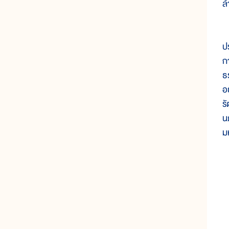
ล
น
ป
ก
ธ
อ
ร
น
ม