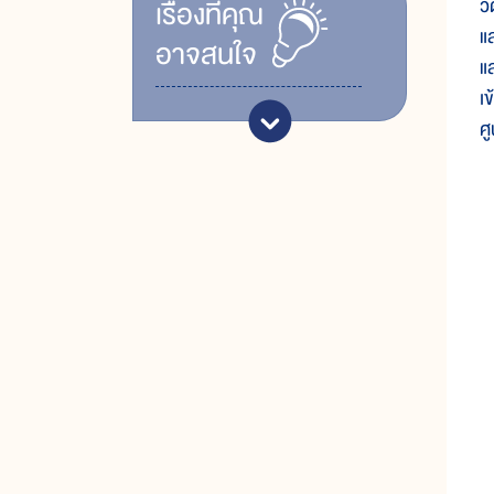
ว
เรื่ิองที่คุณ
แ
อาจสนใจ
แ
เ
ศ