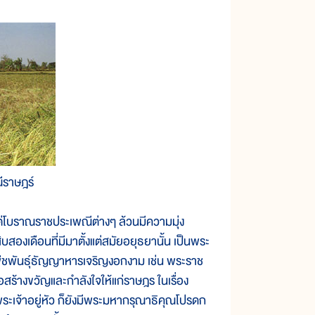
ีราษฎร์
โบราณราชประเพณีต่างๆ ล้วนมีความมุ่ง
องเดือนที่มีมาตั้งแต่สมัยอยุธยานั้น เป็นพระ
้พืชพันธุ์ธัญญาหารเจริญงอกงาม เช่น พระราช
สร้างขวัญและกำลังใจให้แก่ราษฎร ในเรื่อง
ะเจ้าอยู่หัว ก็ยังมีพระมหากรุณาธิคุณโปรดก