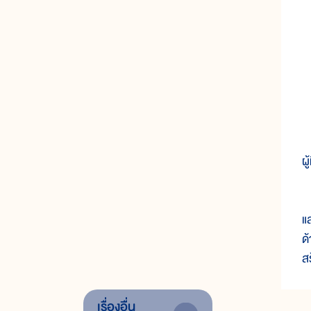
ใ
ผ
ค
แ
ด
ส
เรื่องอื่น