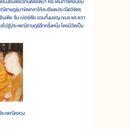
หนึ่งอันเดียวกันตลอดมา คือ ได้มีการหยิบยืม
พณีราษฎร์มาขัดเกลาให้ละเอียดประณีตวิจิตร
ินเดีย จีน เปอร์เซีย รวมทั้งมอญ เขมร และชวา
สู่ประเพณีราษฎร์อีกครั้งหนึ่ง โดยมีวัดเป็น
งประเพณีหลวง