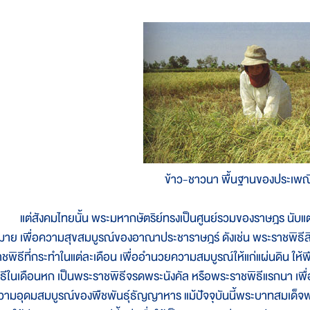
ข้าว-ชาวนา พื้นฐานของประเพณ
ต่สังคมไทยนั้น พระมหากษัตริย์ทรงเป็นศูนย์รวมของราษฎร นับแต่
มาย เพื่อความสุขสมบูรณ์ของอาณาประชาราษฎร์ ดังเช่น พระราชพิธีสิบส
าชพิธีที่กระทำในแต่ละเดือน เพื่ออำนวยความสมบูรณ์ให้แก่แผ่นดิน ให
ิธีในเดือนหก เป็นพระราชพิธีจรดพระนังคัล หรือพระราชพิธีแรกนา เพื่อ
วามอุดมสมบูรณ์ของพืชพันธุ์ธัญญาหาร แม้ปัจจุบันนี้พระบาทสมเด็จพร