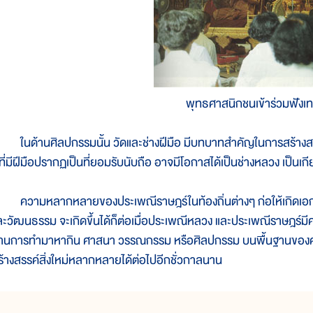
พุทธศาสนิกชนเข้าร่วมฟังเท
นด้านศิลปกรรมนั้น วัดและช่างฝีมือ มีบทบาทสำคัญในการสร้างสรรค์ง
ู้ที่มีฝีมือปรากฏเป็นที่ยอมรับนับถือ อาจมีโอกาสได้เป็นช่างหลวง เป็นเ
วามหลากหลายของประเพณีราษฎร์ในท้องถิ่นต่างๆ ก่อให้เกิดเอกลั
ละวัฒนธรรม จะเกิดขึ้นได้ก็ต่อเมื่อประเพณีหลวง และประเพณีราษฎร์มีค
้านการทำมาหากิน ศาสนา วรรณกรรม หรือศิลปกรรม บนพื้นฐานของความ
ร้างสรรค์สิ่งใหม่หลากหลายได้ต่อไปอีกชั่วกาลนาน