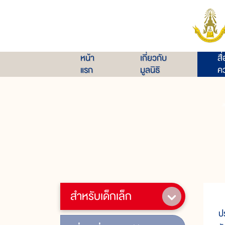
หน้า
เกี่ยวกับ
สื
แรก
มูลนิธิ
คว
สำหรับเด็กเล็ก
น
ป