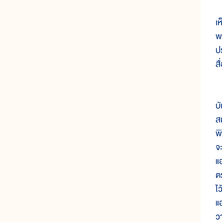
ด
เ
พ
ป
ส
ส
บ
ส
พ
จ
แ
ตร
ไ
แ
วา