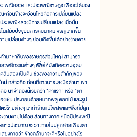
พณีหลวง และประเพณีราษฎร์ เพื่อจะได้มอง
ณะค่อนข้างจะอ่อนไหวต่อการเปลี่ยนแปลง
ที่ประเพณีหลวงมีการเปลี่ยนแปลง เมื่อนั้น
ิ่งในสมัยปัจจุบันการคมนาคมเจริญมากขึ้น
เปลี่ยนต่างๆ ย่อมเกิดขึ้นได้อย่างง่ายดาย
ทำมาหากินของราษฎรส่วนใหญ่ สามารถ
และพิธีกรรมต่างๆ เพื่อให้บังเกิดความอุดม
 ฮีตสิบสอง เป็นต้น ช่วงของความสำคัญของ
ิตใหม่ กล่าวคือ ก่อนที่ชาวนาจะลงมือดำนา เขา
กอ นาจำลองนี้เรียกว่า "ตาแรก" หรือ "ตา
รื่องเซ่น ประกอบด้วยหมากพลู ดอกไม้ และธูป
และสัตว์ร้ายต่างๆ มาทำร้ายแม่โพสพและพืชที่ปลูก
ด ก็จะงามตามไปด้วย ส่วนทางภาคเหนือมีประเพณี
ส กว้างยาวประมาณ ๒ วา ภายในปลูกศาลเพียงตา
พ เสี่ยงทายว่า ข้าวกล้านาจะดีหรือไม่อย่างไร