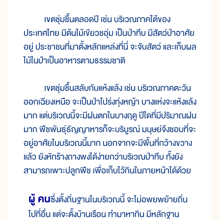
เขตชุ่มชื้นตลอดปี เช่น บริเวณภาคใต้ของ
ประเทศไทย มีต้นไม้เขียวชอุ่ม เป็นป่าทึบ มีสัตว์ป่าอาศัย
อยู่ ประชาชนที่มาตั้งหลักแหล่งที่นี่ จะจับสัตว์ และเก็บผล
ไม้ในป่าเป็นอาหารตามธรรมชาติ
เขตชุ่มชื้นสลับกับแห้งแล้ง เช่น บริเวณภาคตะวัน
ออกเฉียงเหนือ จะเป็นป่าโปร่งทุ่งหญ้า บางแห่งจะแห้งแล้ง
มาก แต่บริเวณนี้จะมีฝนตกในบางฤดู ปีใดที่มีปริมาณฝน
มาก พืชพันธุ์ธัญญาหารก็จะบริบูรณ์ มนุษย์จึงชอบที่จะ
อยู่อาศัยในบริเวณนี้มาก นอกจากจะมีพื้นที่กว้างขวาง
แล้ว ยังหักร้างถางพงได้ง่ายกว่าบริเวณป่าทึบ ทั้งยัง
สามารถเพาะปลูกพืช เพื่อเก็บไว้กินในภายหน้าได้ด้วย
ผู้ คน
ซึ่งตั้งถิ่นฐานในบริเวณนี้ จะไม่อพยพย้ายถิ่น
ไปที่อื่น แต่จะตั้งบ้านเรือน ทำมาหากิน มีหลักฐาน