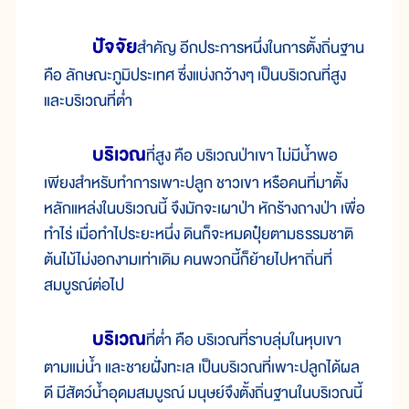
ปัจจัย
สำคัญ อีกประการหนึ่งในการตั้งถิ่นฐาน
คือ ลักษณะภูมิประเทศ ซึ่งแบ่งกว้างๆ เป็นบริเวณที่สูง
และบริเวณที่ต่ำ
บริเวณ
ที่สูง คือ บริเวณป่าเขา ไม่มีน้ำพอ
เพียงสำหรับทำการเพาะปลูก ชาวเขา หรือคนที่มาตั้ง
หลักแหล่งในบริเวณนี้ จึงมักจะเผาป่า หักร้างถางป่า เพื่อ
ทำไร่ เมื่อทำไประยะหนึ่ง ดินก็จะหมดปุ๋ยตามธรรมชาติ
ต้นไม้ไม่งอกงามเท่าเดิม คนพวกนี้ก็ย้ายไปหาถิ่นที่
สมบูรณ์ต่อไป
บริเวณ
ที่ต่ำ คือ บริเวณที่ราบลุ่มในหุบเขา
ตามแม่น้ำ และชายฝั่งทะเล เป็นบริเวณที่เพาะปลูกได้ผล
ดี มีสัตว์น้ำอุดมสมบูรณ์ มนุษย์จึงตั้งถิ่นฐานในบริเวณนี้