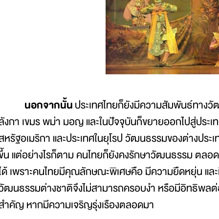
นอกจากนั้น
ประเทศไทยก็ยังมีความสัมพันธ์ทางวัฒ
ลังกา เขมร พม่า มอญ และในปัจจุบันก็ขยายออกไปสู่ประเทศอื
สหรัฐอเมริกา และประเทศในยุโรป วัฒนธรรมของต่างประเ
ขึ้น แต่อย่างไรก็ตาม คนไทยก็ยังคงรักษาวัฒนธรรม ตล
ได้ เพราะคนไทยมีคุณลักษณะพิเศษคือ มีความยืดหยุ่น แล
วัฒนธรรมต่างชาติจึงไม่สามารถครอบงำ หรือมีอิทธิพ
สำคัญ หากมีความเจริญรุ่งเรืองตลอดมา